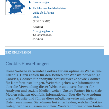
Staatsanzeiger
Fachthemenplan/Mediadaten
gültig ab 1. Januar
2026
(PDF 1,5 MB)
Kontakt
Anzeigen@bsz.de
Tel. 089/290142-
65/54/56
BSZ-ONLINESHOP
Kommunales
Cookie-Einstellungen
Taschenbuch
GVBl | Einbanddecke
Diese Website verwendet Cookies für ein optimales Webseiten-
Erlebnis. Dazu zählen für den Betrieb der Website notwendige
Cookies, Cookies für anonyme Statistikzwecke sowie Cookies
für Komforteinstellungen. Weiterhin geben wir Informationen
über die Verwendung dieser Website an unsere Partner für
Analysen und soziale Medien weiter. Unsere Partner für soziale
Medien erhalten ebenfalls Informationen über die Verwendung
dieser Website und führen diese möglicherweise mit weiteren
Daten zusammen. Sie können frei entscheiden, welche Cookie-
Kategorien Sie zulassen möchten. Weitere Informationen finden
Datenschutz