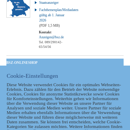
Staatsanzeiger
Fachthemenplan/Mediadaten
gültig ab 1. Januar
2026
(PDF 1,5 MB)
Kontakt
Anzeigen@bsz.de
Tel. 089/290142-
65/54/56
BSZ-ONLINESHOP
Kommunales
Cookie-Einstellungen
Taschenbuch
GVBl | Einbanddecke
Diese Website verwendet Cookies für ein optimales Webseiten-
Erlebnis. Dazu zählen für den Betrieb der Website notwendige
Cookies, Cookies für anonyme Statistikzwecke sowie Cookies
für Komforteinstellungen. Weiterhin geben wir Informationen
über die Verwendung dieser Website an unsere Partner für
Analysen und soziale Medien weiter. Unsere Partner für soziale
Medien erhalten ebenfalls Informationen über die Verwendung
dieser Website und führen diese möglicherweise mit weiteren
Daten zusammen. Sie können frei entscheiden, welche Cookie-
Kategorien Sie zulassen möchten. Weitere Informationen finden
Datenschutz