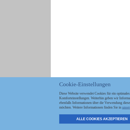
Cookie-Einstellungen
Diese Website verwendet Cookies für ein optimales
Komforteinstellungen. Weiterhin geben wir Informat
ebenfalls Informationen über die Verwendung diese
möchten. Weitere Informationen finden Sie in
unser
ALLE COOKIES AKZEPTIEREN
Politik
Stellenmarkt
A
Kommunales
Abo & Services
A