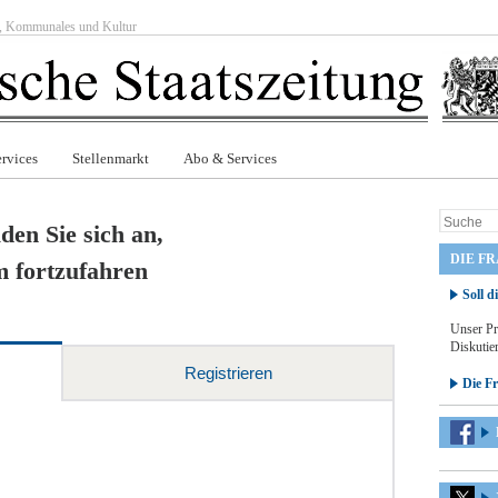
ft, Kommunales und Kultur
rvices
Stellenmarkt
Abo & Services
den Sie sich an,
DIE F
 fortzufahren
Soll d
Unser Pr
Diskutier
Registrieren
Die F