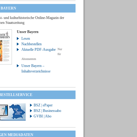
 BAYERN
t- und kulturhistorische Online-Magazin der
hen Staatszeitung
Unser Bayern
Lesen
Nachbestellen
Aktuelle PDF-Ausgabe
Nur
für
Abonnenten
Unser Bayern –
Inhaltsverzeichnisse
 BESTELLSERVICE
BSZ | ePaper
BSZ | Businessabo
GVBI | Abo
GEN MEDIADATEN