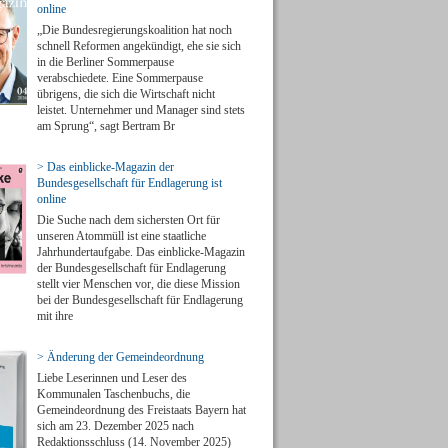
online
„Die Bundesregierungskoalition hat noch
schnell Reformen angekündigt, ehe sie sich
in die Berliner Sommerpause
verabschiedete. Eine Sommerpause
übrigens, die sich die Wirtschaft nicht
leistet. Unternehmer und Manager sind stets
am Sprung“, sagt Bertram Br
> Das einblicke-Magazin der
Bundesgesellschaft für Endlagerung ist
online
Die Suche nach dem sichersten Ort für
unseren Atommüll ist eine staatliche
Jahrhundertaufgabe. Das einblicke-Magazin
der Bundesgesellschaft für Endlagerung
stellt vier Menschen vor, die diese Mission
bei der Bundesgesellschaft für Endlagerung
mit ihre
> Änderung der Gemeindeordnung
Liebe Leserinnen und Leser des
Kommunalen Taschenbuchs, die
Gemeindeordnung des Freistaats Bayern hat
sich am 23. Dezember 2025 nach
Redaktionsschluss (14. November 2025)