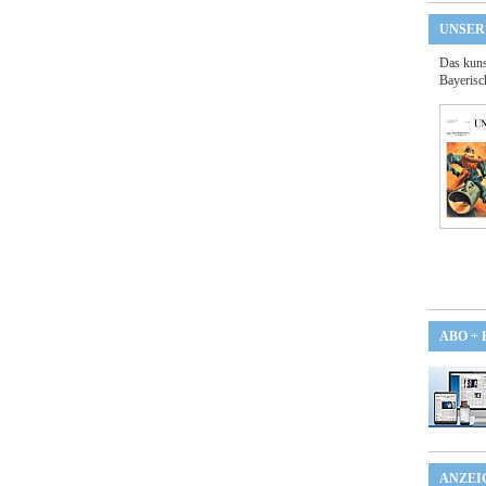
UNSER
Das kuns
Bayerisc
ABO +
ANZEI