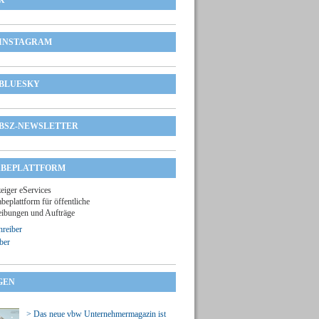
X
INSTAGRAM
BLUESKY
BSZ-NEWSLETTER
BEPLATTFORM
zeiger eServices
beplattform für öffentliche
ibungen und Aufträge
reiber
ber
GEN
> Das neue vbw Unternehmermagazin ist