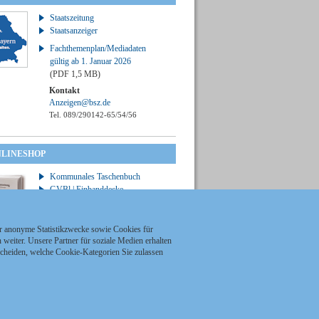
Staatszeitung
Staatsanzeiger
Fachthemenplan/Mediadaten
gültig ab 1. Januar 2026
(PDF 1,5 MB)
Kontakt
Anzeigen@bsz.de
Tel. 089/290142-65/54/56
NLINESHOP
Kommunales Taschenbuch
GVBl | Einbanddecke
ür anonyme Statistikzwecke sowie Cookies für
weiter. Unsere Partner für soziale Medien erhalten
scheiden, welche Cookie-Kategorien Sie zulassen