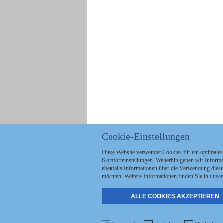
Cookie-Einstellungen
Diese Website verwendet Cookies für ein optimales
Komforteinstellungen. Weiterhin geben wir Informat
ebenfalls Informationen über die Verwendung diese
möchten. Weitere Informationen finden Sie in
unser
ALLE COOKIES AKZEPTIEREN
Politik
Stellenmarkt
A
Kommunales
Abo & Services
A
Wirtschaft
Shop
S