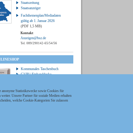
Staatszeitung
Staatsanzeiger
Fachthemenplan/Mediadaten
gültig ab 1. Januar 2026
(PDF 1,5 MB)
Kontakt
Anzeigen@bsz.de
Tel. 089/290142-65/54/56
NLINESHOP
Kommunales Taschenbuch
GVBl | Einbanddecke
ür anonyme Statistikzwecke sowie Cookies für
weiter. Unsere Partner für soziale Medien erhalten
scheiden, welche Cookie-Kategorien Sie zulassen