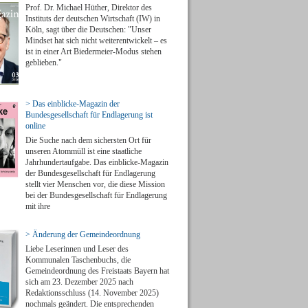
Prof. Dr. Michael Hüther, Direktor des
Instituts der deutschen Wirtschaft (IW) in
Köln, sagt über die Deutschen: "Unser
Mindset hat sich nicht weiterentwickelt – es
ist in einer Art Biedermeier-Modus stehen
geblieben."
> Das einblicke-Magazin der
Bundesgesellschaft für Endlagerung ist
online
Die Suche nach dem sichersten Ort für
unseren Atommüll ist eine staatliche
Jahrhundertaufgabe. Das einblicke-Magazin
der Bundesgesellschaft für Endlagerung
stellt vier Menschen vor, die diese Mission
bei der Bundesgesellschaft für Endlagerung
mit ihre
> Änderung der Gemeindeordnung
Liebe Leserinnen und Leser des
Kommunalen Taschenbuchs, die
Gemeindeordnung des Freistaats Bayern hat
sich am 23. Dezember 2025 nach
Redaktionsschluss (14. November 2025)
nochmals geändert. Die entsprechenden