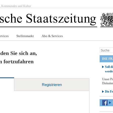
ft, Kommunales und Kultur
rvices
Stellenmarkt
Abo & Services
den Sie sich an,
DIE F
 fortzufahren
Soll d
werde
Unser Pr
Diskutier
Registrieren
Die F