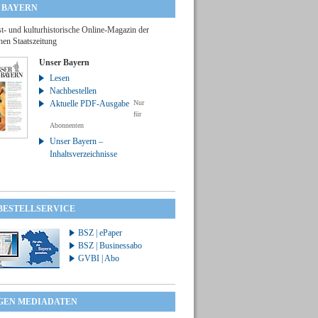
 BAYERN
t- und kulturhistorische Online-Magazin der
hen Staatszeitung
Unser Bayern
Lesen
Nachbestellen
Aktuelle PDF-Ausgabe
Nur
für
Abonnenten
Unser Bayern –
Inhaltsverzeichnisse
 BESTELLSERVICE
BSZ | ePaper
BSZ | Businessabo
GVBI | Abo
GEN MEDIADATEN