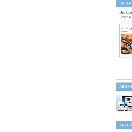
UNSER
Das kuns
Bayerisc
ABO +
ANZEI