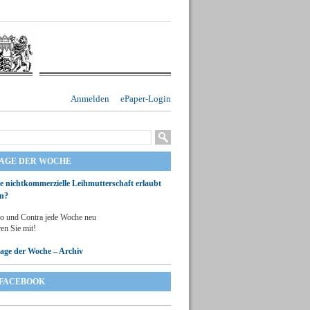
Anmelden
ePaper-Login
RAGE DER WOCHE
ie nichtkommerzielle Leihmutterschaft erlaubt
n?
o und Contra jede Woche neu
en Sie mit!
rage der Woche – Archiv
FACEBOOK