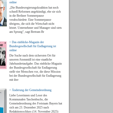
online
„Die Bundesregierungskoalition hat noch
schnell Reformen angekündigt, ehe sie sich
in die Berliner Sommerpause
verabschiedete. Eine Sommerpause
übrigens, die sich die Wirtschaft nicht
leistet. Unternehmer und Manager sind stets
am Sprung“, sagt Bertram Br
> Das einblicke-Magazin der
Bundesgesellschaft für Endlagerung ist
online
Die Suche nach dem sichersten Ort für
unseren Atommüll ist eine staatliche
Jahrhundertaufgabe. Das einblicke-Magazin
der Bundesgesellschaft für Endlagerung
stellt vier Menschen vor, die diese Mission
bei der Bundesgesellschaft für Endlagerung
mit ihre
> Änderung der Gemeindeordnung
Liebe Leserinnen und Leser des
Kommunalen Taschenbuchs, die
Gemeindeordnung des Freistaats Bayern hat
sich am 23. Dezember 2025 nach
Redaktionsschluss (14. November 2025)