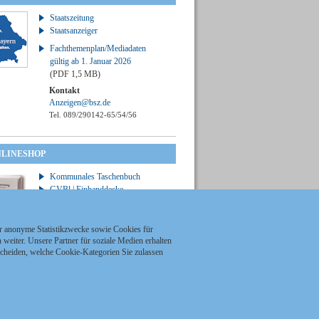
Staatszeitung
Staatsanzeiger
Fachthemenplan/Mediadaten
gültig ab 1. Januar 2026
(PDF 1,5 MB)
Kontakt
Anzeigen@bsz.de
Tel. 089/290142-65/54/56
NLINESHOP
Kommunales Taschenbuch
GVBl | Einbanddecke
ür anonyme Statistikzwecke sowie Cookies für
weiter. Unsere Partner für soziale Medien erhalten
scheiden, welche Cookie-Kategorien Sie zulassen