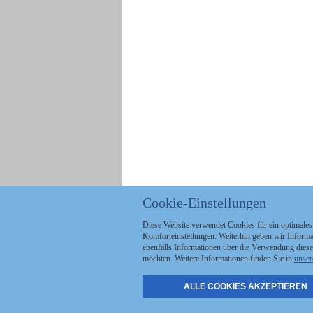
Cookie-Einstellungen
Diese Website verwendet Cookies für ein optimales
Komforteinstellungen. Weiterhin geben wir Informat
ebenfalls Informationen über die Verwendung diese
möchten. Weitere Informationen finden Sie in
unser
ALLE COOKIES AKZEPTIEREN
Politik
Stellenmarkt
A
Kommunales
Abo & Services
A