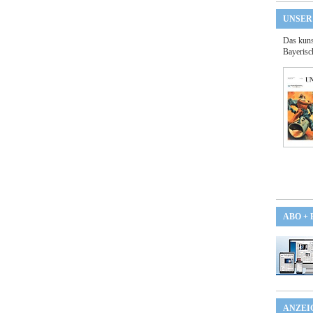
UNSER
Das kuns
Bayerisc
ABO +
ANZEI