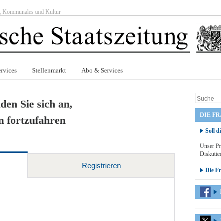
ft, Kommunales und Kultur
rvices
Stellenmarkt
Abo & Services
den Sie sich an,
DIE F
 fortzufahren
Soll d
Unser Pr
Diskutier
Registrieren
Die F