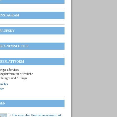
X
INSTAGRAM
BLUESKY
BSZ-NEWSLETTER
BEPLATTFORM
zeiger eServices
beplattform für öffentliche
ibungen und Aufträge
reiber
ber
GEN
> Das neue vbw Unternehmermagazin ist