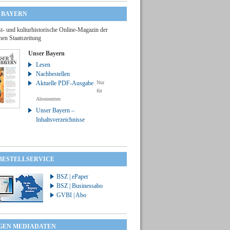
 BAYERN
t- und kulturhistorische Online-Magazin der
hen Staatszeitung
Unser Bayern
Lesen
Nachbestellen
Aktuelle PDF-Ausgabe
Nur
für
Abonnenten
Unser Bayern –
Inhaltsverzeichnisse
 BESTELLSERVICE
BSZ | ePaper
BSZ | Businessabo
GVBI | Abo
GEN MEDIADATEN