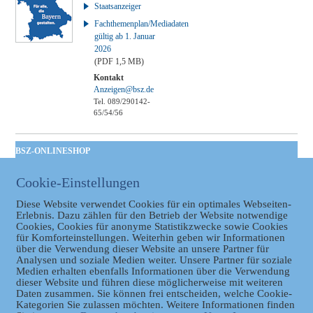
Staatsanzeiger
Fachthemenplan/Mediadaten
gültig ab 1. Januar
2026
(PDF 1,5 MB)
Kontakt
Anzeigen@bsz.de
Tel. 089/290142-
65/54/56
BSZ-ONLINESHOP
Kommunales
Cookie-Einstellungen
Taschenbuch
GVBl | Einbanddecke
Diese Website verwendet Cookies für ein optimales Webseiten-
Erlebnis. Dazu zählen für den Betrieb der Website notwendige
Cookies, Cookies für anonyme Statistikzwecke sowie Cookies
für Komforteinstellungen. Weiterhin geben wir Informationen
über die Verwendung dieser Website an unsere Partner für
Analysen und soziale Medien weiter. Unsere Partner für soziale
Medien erhalten ebenfalls Informationen über die Verwendung
dieser Website und führen diese möglicherweise mit weiteren
Daten zusammen. Sie können frei entscheiden, welche Cookie-
Kategorien Sie zulassen möchten. Weitere Informationen finden
Datenschutz