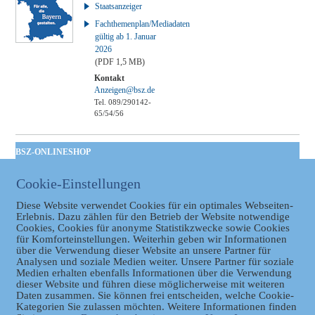
Staatsanzeiger
Fachthemenplan/Mediadaten
gültig ab 1. Januar
2026
(PDF 1,5 MB)
Kontakt
Anzeigen@bsz.de
Tel. 089/290142-
65/54/56
BSZ-ONLINESHOP
Kommunales
Cookie-Einstellungen
Taschenbuch
GVBl | Einbanddecke
Diese Website verwendet Cookies für ein optimales Webseiten-
Erlebnis. Dazu zählen für den Betrieb der Website notwendige
Cookies, Cookies für anonyme Statistikzwecke sowie Cookies
für Komforteinstellungen. Weiterhin geben wir Informationen
über die Verwendung dieser Website an unsere Partner für
Analysen und soziale Medien weiter. Unsere Partner für soziale
Medien erhalten ebenfalls Informationen über die Verwendung
dieser Website und führen diese möglicherweise mit weiteren
Daten zusammen. Sie können frei entscheiden, welche Cookie-
Kategorien Sie zulassen möchten. Weitere Informationen finden
Datenschutz