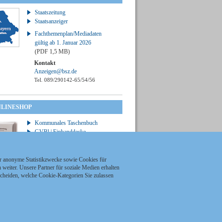
Staatszeitung
Staatsanzeiger
Fachthemenplan/Mediadaten
gültig ab 1. Januar 2026
(PDF 1,5 MB)
Kontakt
Anzeigen@bsz.de
Tel. 089/290142-65/54/56
NLINESHOP
Kommunales Taschenbuch
GVBl | Einbanddecke
ür anonyme Statistikzwecke sowie Cookies für
weiter. Unsere Partner für soziale Medien erhalten
scheiden, welche Cookie-Kategorien Sie zulassen