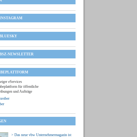
X
INSTAGRAM
BLUESKY
BSZ-NEWSLETTER
BEPLATTFORM
zeiger eServices
beplattform für öffentliche
ibungen und Aufträge
reiber
ber
GEN
> Das neue vbw Unternehmermagazin ist