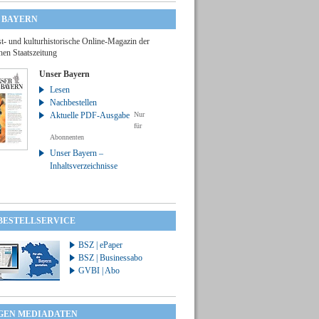
 BAYERN
t- und kulturhistorische Online-Magazin der
hen Staatszeitung
Unser Bayern
Lesen
Nachbestellen
Aktuelle PDF-Ausgabe
Nur
für
Abonnenten
Unser Bayern –
Inhaltsverzeichnisse
 BESTELLSERVICE
BSZ | ePaper
BSZ | Businessabo
GVBI | Abo
GEN MEDIADATEN