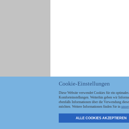
Cookie-Einstellungen
Diese Website verwendet Cookies für ein optimales
Komforteinstellungen. Weiterhin geben wir Informat
ebenfalls Informationen über die Verwendung diese
möchten. Weitere Informationen finden Sie in
unser
ALLE COOKIES AKZEPTIEREN
Politik
Stellenmarkt
A
Kommunales
Abo & Services
A