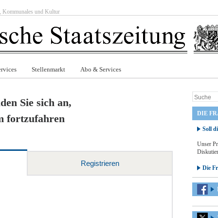
ft, Kommunales und Kultur
rvices
Stellenmarkt
Abo & Services
den Sie sich an,
DIE F
 fortzufahren
Soll d
Unser Pr
Diskutier
Registrieren
Die F