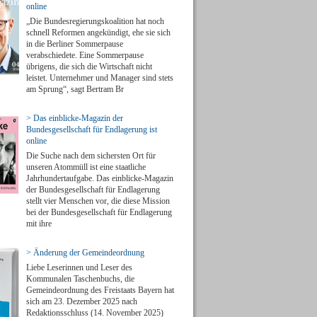
online
„Die Bundesregierungskoalition hat noch
schnell Reformen angekündigt, ehe sie sich
in die Berliner Sommerpause
verabschiedete. Eine Sommerpause
übrigens, die sich die Wirtschaft nicht
leistet. Unternehmer und Manager sind stets
am Sprung“, sagt Bertram Br
> Das einblicke-Magazin der
Bundesgesellschaft für Endlagerung ist
online
Die Suche nach dem sichersten Ort für
unseren Atommüll ist eine staatliche
Jahrhundertaufgabe. Das einblicke-Magazin
der Bundesgesellschaft für Endlagerung
stellt vier Menschen vor, die diese Mission
bei der Bundesgesellschaft für Endlagerung
mit ihre
> Änderung der Gemeindeordnung
Liebe Leserinnen und Leser des
Kommunalen Taschenbuchs, die
Gemeindeordnung des Freistaats Bayern hat
sich am 23. Dezember 2025 nach
Redaktionsschluss (14. November 2025)