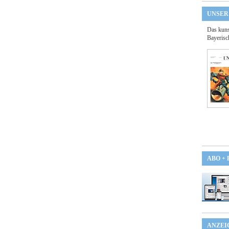
UNSER
Das kuns
Bayerisc
ABO +
ANZEI