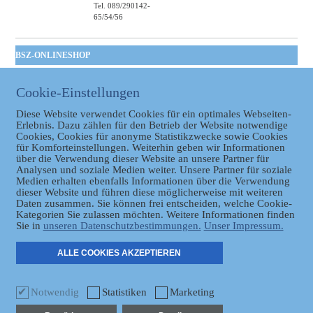
Tel. 089/290142-
65/54/56
BSZ-ONLINESHOP
Kommunales
Cookie-Einstellungen
Taschenbuch
GVBl | Einbanddecke
Diese Website verwendet Cookies für ein optimales Webseiten-
Erlebnis. Dazu zählen für den Betrieb der Website notwendige
Cookies, Cookies für anonyme Statistikzwecke sowie Cookies
für Komforteinstellungen. Weiterhin geben wir Informationen
über die Verwendung dieser Website an unsere Partner für
Analysen und soziale Medien weiter. Unsere Partner für soziale
Medien erhalten ebenfalls Informationen über die Verwendung
dieser Website und führen diese möglicherweise mit weiteren
Daten zusammen. Sie können frei entscheiden, welche Cookie-
Datenschutz
Kategorien Sie zulassen möchten. Weitere Informationen finden
Sie in
unseren Datenschutzbestimmungen.
Unser Impressum.
ER
ALLE COOKIES AKZEPTIEREN
Notwendig
Statistiken
Marketing