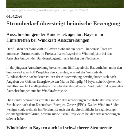
In Bayern gibt es zu wenig Windkraftanlagen. (Foto: dpa, Jan Woitas)
04.04.2026
Strombedarf übersteigt heimische Erzeugung
Ausschreibungen der Bundesnetzagentur: Bayern im
Hintertreffen bei Windkraft-Ausschreibungen
Der Ausbau der Windkraft in Bayern stößt auf ein neues Hindernis: Trotz des
immensen Strombedarfs im Freistaat haben bayerische Windradpläne bei den
Ausschreibungen der Bundesnetzagentur sehr häufig das Nachsehen.
In der jüngsten Ausschreibung bekamen nur fünf bayerische Bauvorhaben unter den
bundesweit über 400 Projekten den Zuschlag, wie auf der Webseite der
Bundesbehörde nachzulesen ist. An der Ausschreibung beteiligt hatten sich nach
Angaben des Grünen-Energieexperten Martin Stümpfig 44 bayerische Projekte. Der
mittelfränkische Landtagsabgeordnete fordert deshalb eine "Südquote" mit regionalen
Ausschreibungen nur für Windkraftprojekte.
Die Bundesnetzagentur ermittelt mit den Ausschreibungen die Höhe der staatlichen
Zuschüsse nach dem Erneuerbare-Energien-Gesetz (EEG). Da der Wind im Süden
weniger stark weht als im Norden, ist auch der durchschnittliche Ertrag niedriger -
ein maßgeblicher Grund, warum süddeutsche Projekte es bei den Ausschreibungen
schwer haben.
Windräder in Bayern auch bei schwächerer Stromernte