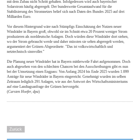
mit dem Zubau nicht Schritt gehalten. Infolgedessen wird auch bayerischer
Solarstrom häufig abgeregelt. Der bundesweite Gesamtaufwand für die
Stabilisierung des Stromnetzes belief sich nach Daten des Bundes 2025 auf drei
Milliarden Euro.
Vor diesem Hintergrund wäre nach Stümpfigs Einschätzung der Nutzen neuer
Windräder in Bayern groß, obwohl sie im Schnitt etwa 20 Prozent weniger Strom
produzieren als norddeutsche Anlagen. Doch würden diese Windräder dort stehen,
wo der Strom gebraucht werde und daher müssten sie selten abgeregelt werden,
argumentiert der Grünen-Abgeordnete. "Das ist volkswirtschaftlich und
netztechnisch sinnvoller."
Die Planung neuer Windräder hat in Bayern mittlerweile Fahrt aufgenommen. Doch
auch abgesehen von den schlechten Chancen bei den Ausschreibungen gibt es nun
bei der Umsetzung einen Engpass: Von Anfang 2024 bis Ende 2025 wurden 1.099
Anträge für neue Windräder in Bayern eingereicht. Genehmigt wurden im selben
Zeitraum lediglich 291 Anlagen, wie aus der Antwort des Wirtschaftsministeriums
auf eine Landtagsanfrage der Grünen hervorgeht.
(
Carsten Hoefer, dpa
)
Zurück