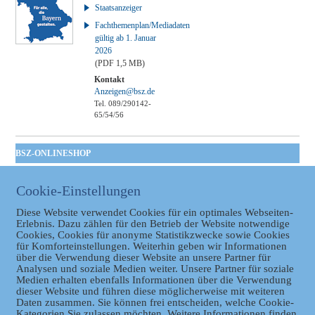
Staatsanzeiger
Fachthemenplan/Mediadaten
gültig ab 1. Januar
2026
(PDF 1,5 MB)
Kontakt
Anzeigen@bsz.de
Tel. 089/290142-
65/54/56
BSZ-ONLINESHOP
Kommunales
Cookie-Einstellungen
Taschenbuch
GVBl | Einbanddecke
Diese Website verwendet Cookies für ein optimales Webseiten-
Erlebnis. Dazu zählen für den Betrieb der Website notwendige
Cookies, Cookies für anonyme Statistikzwecke sowie Cookies
für Komforteinstellungen. Weiterhin geben wir Informationen
über die Verwendung dieser Website an unsere Partner für
Analysen und soziale Medien weiter. Unsere Partner für soziale
Medien erhalten ebenfalls Informationen über die Verwendung
dieser Website und führen diese möglicherweise mit weiteren
Daten zusammen. Sie können frei entscheiden, welche Cookie-
Datenschutz
Kategorien Sie zulassen möchten. Weitere Informationen finden