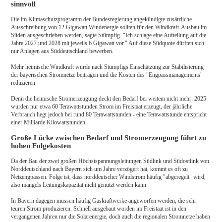
sinnvoll
Die im Klimaschutzprogramm der Bundesregierung angekündigte zusätzliche
Ausschreibung von 12 Gigawatt Windenergie sollten für den Windkraft-Ausbau im
Süden ausgeschrieben werden, sagte Stümpfig. "Ich schlage eine Aufteilung auf die
Jahre 2027 und 2028 mit jeweils 6 Gigawatt vor." Auf diese Südquote dürften sich
nur Anlagen aus Süddeutschland bewerben.
Mehr heimische Windkraft würde nach Stümpfigs Einschätzung zur Stabilisierung
der bayerischen Stromnetze beitragen und die Kosten des "Engpassmanagements"
reduzieren.
Denn die heimische Stromerzeugung deckt den Bedarf bei weitem nicht mehr: 2025
wurden nur etwa 60 Terawattstunden Strom im Freistaat erzeugt, der jährliche
Verbrauch liegt jedoch bei rund 80 Terawattstunden - eine Terawattstunde entspricht
einer Milliarde Kilowattstunden.
Große Lücke zwischen Bedarf und Stromerzeugung führt zu
hohen Folgekosten
Da der Bau der zwei großen Höchstspannungsleitungen Südlink und Südostlink von
Norddeutschland nach Bayern sich um Jahre verzögert hat, kommt es oft zu
Netzengpässen. Folge ist, dass norddeutscher Windstrom häufig "abgeregelt" wird,
also mangels Leitungskapazität nicht genutzt werden kann.
In Bayern dagegen müssen häufig Gaskraftwerke angeworfen werden, die sehr
teuren Strom produzieren. Schnell ausgebaut worden im Freistaat ist in den
vergangenen Jahren nur die Solarenergie, doch auch die regionalen Stromnetze haben