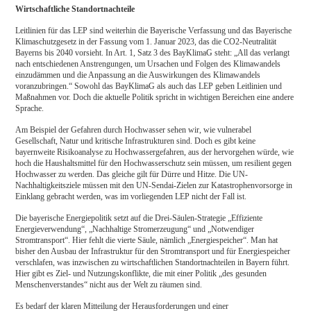
Wirtschaftliche Standortnachteile
Leitlinien für das LEP sind weiterhin die Bayerische Verfassung und das Bayerische
Klimaschutzgesetz in der Fassung vom 1. Januar 2023, das die CO2-Neutralität
Bayerns bis 2040 vorsieht. In Art. 1, Satz 3 des BayKlimaG steht: „All das verlangt
nach entschiedenen Anstrengungen, um Ursachen und Folgen des Klimawandels
einzudämmen und die Anpassung an die Auswirkungen des Klimawandels
voranzubringen.“ Sowohl das BayKlimaG als auch das LEP geben Leitlinien und
Maßnahmen vor. Doch die aktuelle Politik spricht in wichtigen Bereichen eine andere
Sprache.
Am Beispiel der Gefahren durch Hochwasser sehen wir, wie vulnerabel
Gesellschaft, Natur und kritische Infrastrukturen sind. Doch es gibt keine
bayernweite Risikoanalyse zu Hochwassergefahren, aus der hervorgehen würde, wie
hoch die Haushaltsmittel für den Hochwasserschutz sein müssen, um resilient gegen
Hochwasser zu werden. Das gleiche gilt für Dürre und Hitze. Die UN-
Nachhaltigkeitsziele müssen mit den UN-Sendai-Zielen zur Katastrophenvorsorge in
Einklang gebracht werden, was im vorliegenden LEP nicht der Fall ist.
Die bayerische Energiepolitik setzt auf die Drei-Säulen-Strategie „Effiziente
Energieverwendung“, „Nachhaltige Stromerzeugung“ und „Notwendiger
Stromtransport“. Hier fehlt die vierte Säule, nämlich „Energiespeicher“. Man hat
bisher den Ausbau der Infrastruktur für den Stromtransport und für Energiespeicher
verschlafen, was inzwischen zu wirtschaftlichen Standortnachteilen in Bayern führt.
Hier gibt es Ziel- und Nutzungskonflikte, die mit einer Politik „des gesunden
Menschenverstandes“ nicht aus der Welt zu räumen sind.
Es bedarf der klaren Mitteilung der Herausforderungen und einer