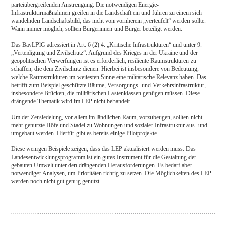
parteiübergreifenden Anstrengung. Die notwendigen Energie-
Infrastrukturmaßnahmen greifen in die Landschaft ein und führen zu einem sich
wandelnden Landschaftsbild, das nicht von vornherein „verteufelt“ werden sollte.
Wann immer möglich, sollten Bürgerinnen und Bürger beteiligt werden.
Das BayLPlG adressiert in Art. 6 (2) 4. „Kritische Infrastrukturen“ und unter 9.
„Verteidigung und Zivilschutz“. Aufgrund des Krieges in der Ukraine und der
geopolitischen Verwerfungen ist es erforderlich, resiliente Raumstrukturen zu
schaffen, die dem Zivilschutz dienen. Hierbei ist insbesondere von Bedeutung,
welche Raumstrukturen im weitesten Sinne eine militärische Relevanz haben. Das
betrifft zum Beispiel geschützte Räume, Versorgungs- und Verkehrsinfrastruktur,
insbesondere Brücken, die militärischen Lastenklassen genügen müssen. Diese
drängende Thematik wird im LEP nicht behandelt.
Um der Zersiedelung, vor allem im ländlichen Raum, vorzubeugen, sollten nicht
mehr genutzte Höfe und Stadel zu Wohnungen und sozialer Infrastruktur aus- und
umgebaut werden. Hierfür gibt es bereits einige Pilotprojekte.
Diese wenigen Beispiele zeigen, dass das LEP aktualisiert werden muss. Das
Landesentwicklungsprogramm ist ein gutes Instrument für die Gestaltung der
gebauten Umwelt unter den drängenden Herausforderungen. Es bedarf aber
notwendiger Analysen, um Prioritäten richtig zu setzen. Die Möglichkeiten des LEP
werden noch nicht gut genug genutzt.