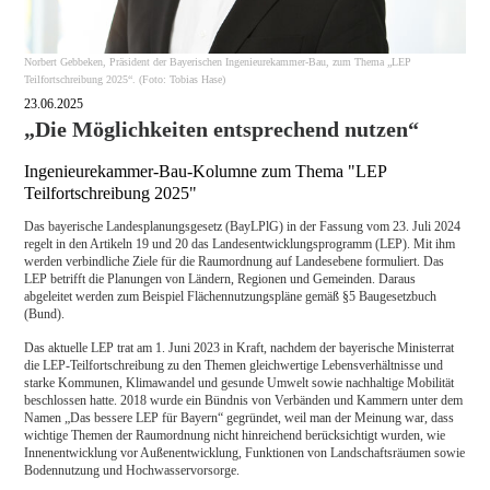
Norbert Gebbeken, Präsident der Bayerischen Ingenieurekammer-Bau, zum Thema „LEP
Teilfortschreibung 2025“. (Foto: Tobias Hase)
23.06.2025
„Die Möglichkeiten entsprechend nutzen“
Ingenieurekammer-Bau-Kolumne zum Thema "LEP
Teilfortschreibung 2025"
Das bayerische Landesplanungsgesetz (BayLPlG) in der Fassung vom 23. Juli 2024
regelt in den Artikeln 19 und 20 das Landesentwicklungsprogramm (LEP). Mit ihm
werden verbindliche Ziele für die Raumordnung auf Landesebene formuliert. Das
LEP betrifft die Planungen von Ländern, Regionen und Gemeinden. Daraus
abgeleitet werden zum Beispiel Flächennutzungspläne gemäß §5 Baugesetzbuch
(Bund).
Das aktuelle LEP trat am 1. Juni 2023 in Kraft, nachdem der bayerische Ministerrat
die LEP-Teilfortschreibung zu den Themen gleichwertige Lebensverhältnisse und
starke Kommunen, Klimawandel und gesunde Umwelt sowie nachhaltige Mobilität
beschlossen hatte. 2018 wurde ein Bündnis von Verbänden und Kammern unter dem
Namen „Das bessere LEP für Bayern“ gegründet, weil man der Meinung war, dass
wichtige Themen der Raumordnung nicht hinreichend berücksichtigt wurden, wie
Innenentwicklung vor Außenentwicklung, Funktionen von Landschaftsräumen sowie
Bodennutzung und Hochwasservorsorge.