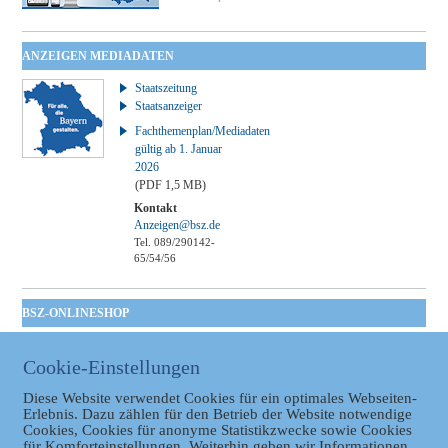
ANZEIGEN MEDIADATEN
Staatszeitung
Staatsanzeiger
Fachthemenplan/Mediadaten
gültig ab 1. Januar
2026
(PDF 1,5 MB)
Kontakt
Anzeigen@bsz.de
Tel. 089/290142-
65/54/56
BSZ-ONLINESHOP
Kommunales
Taschenbuch
Cookie-Einstellungen
GVBl | Einbanddecke
Diese Website verwendet Cookies für ein optimales Webseiten-
Erlebnis. Dazu zählen für den Betrieb der Website notwendige
Cookies, Cookies für anonyme Statistikzwecke sowie Cookies
für Komforteinstellungen. Weiterhin geben wir Informationen