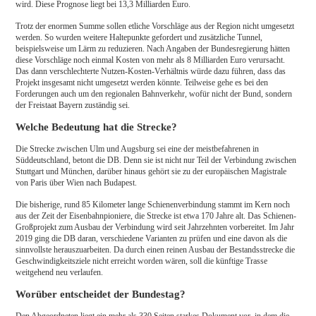
wird. Diese Prognose liegt bei 13,3 Milliarden Euro.
Trotz der enormen Summe sollen etliche Vorschläge aus der Region nicht umgesetzt
werden. So wurden weitere Haltepunkte gefordert und zusätzliche Tunnel,
beispielsweise um Lärm zu reduzieren. Nach Angaben der Bundesregierung hätten
diese Vorschläge noch einmal Kosten von mehr als 8 Milliarden Euro verursacht.
Das dann verschlechterte Nutzen-Kosten-Verhältnis würde dazu führen, dass das
Projekt insgesamt nicht umgesetzt werden könnte. Teilweise gehe es bei den
Forderungen auch um den regionalen Bahnverkehr, wofür nicht der Bund, sondern
der Freistaat Bayern zuständig sei.
Welche Bedeutung hat die Strecke?
Die Strecke zwischen Ulm und Augsburg sei eine der meistbefahrenen in
Süddeutschland, betont die DB. Denn sie ist nicht nur Teil der Verbindung zwischen
Stuttgart und München, darüber hinaus gehört sie zu der europäischen Magistrale
von Paris über Wien nach Budapest.
Die bisherige, rund 85 Kilometer lange Schienenverbindung stammt im Kern noch
aus der Zeit der Eisenbahnpioniere, die Strecke ist etwa 170 Jahre alt. Das Schienen-
Großprojekt zum Ausbau der Verbindung wird seit Jahrzehnten vorbereitet. Im Jahr
2019 ging die DB daran, verschiedene Varianten zu prüfen und eine davon als die
sinnvollste herauszuarbeiten. Da durch einen reinen Ausbau der Bestandsstrecke die
Geschwindigkeitsziele nicht erreicht worden wären, soll die künftige Trasse
weitgehend neu verlaufen.
Worüber entscheidet der Bundestag?
Den Abgeordneten liegt ein mehr als 330 Seiten starkes Dokument vor, in dem die