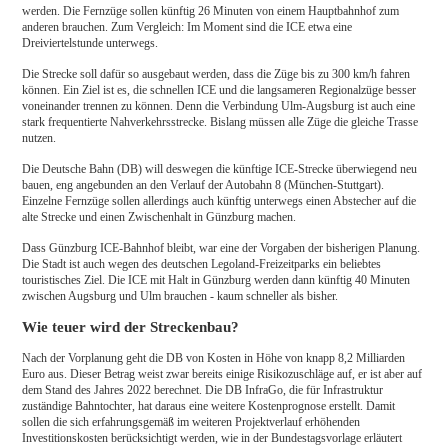
werden. Die Fernzüge sollen künftig 26 Minuten von einem Hauptbahnhof zum
anderen brauchen. Zum Vergleich: Im Moment sind die ICE etwa eine
Dreiviertelstunde unterwegs.
Die Strecke soll dafür so ausgebaut werden, dass die Züge bis zu 300 km/h fahren
können. Ein Ziel ist es, die schnellen ICE und die langsameren Regionalzüge besser
voneinander trennen zu können. Denn die Verbindung Ulm-Augsburg ist auch eine
stark frequentierte Nahverkehrsstrecke. Bislang müssen alle Züge die gleiche Trasse
nutzen.
Die Deutsche Bahn (DB) will deswegen die künftige ICE-Strecke überwiegend neu
bauen, eng angebunden an den Verlauf der Autobahn 8 (München-Stuttgart).
Einzelne Fernzüge sollen allerdings auch künftig unterwegs einen Abstecher auf die
alte Strecke und einen Zwischenhalt in Günzburg machen.
Dass Günzburg ICE-Bahnhof bleibt, war eine der Vorgaben der bisherigen Planung.
Die Stadt ist auch wegen des deutschen Legoland-Freizeitparks ein beliebtes
touristisches Ziel. Die ICE mit Halt in Günzburg werden dann künftig 40 Minuten
zwischen Augsburg und Ulm brauchen - kaum schneller als bisher.
Wie teuer wird der Streckenbau?
Nach der Vorplanung geht die DB von Kosten in Höhe von knapp 8,2 Milliarden
Euro aus. Dieser Betrag weist zwar bereits einige Risikozuschläge auf, er ist aber auf
dem Stand des Jahres 2022 berechnet. Die DB InfraGo, die für Infrastruktur
zuständige Bahntochter, hat daraus eine weitere Kostenprognose erstellt. Damit
sollen die sich erfahrungsgemäß im weiteren Projektverlauf erhöhenden
Investitionskosten berücksichtigt werden, wie in der Bundestagsvorlage erläutert