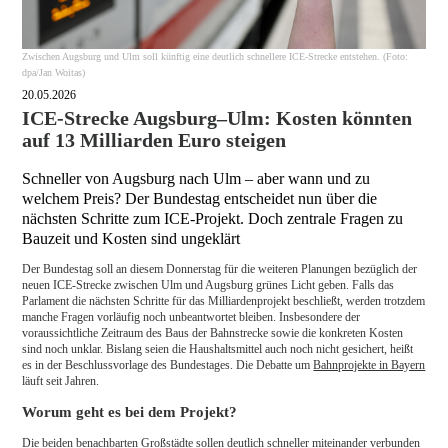
Zwischen Augsburg und Ulm soll künftig eine deutlich schnellere ICE-Strecke entstehen. (Foto:
dpa/Jan Woitas)
20.05.2026
ICE-Strecke Augsburg–Ulm: Kosten könnten
auf 13 Milliarden Euro steigen
Schneller von Augsburg nach Ulm – aber wann und zu
welchem Preis? Der Bundestag entscheidet nun über die
nächsten Schritte zum ICE-Projekt. Doch zentrale Fragen zu
Bauzeit und Kosten sind ungeklärt
Der Bundestag soll an diesem Donnerstag für die weiteren Planungen bezüglich der
neuen ICE-Strecke zwischen Ulm und Augsburg grünes Licht geben. Falls das
Parlament die nächsten Schritte für das Milliardenprojekt beschließt, werden trotzdem
manche Fragen vorläufig noch unbeantwortet bleiben. Insbesondere der
voraussichtliche Zeitraum des Baus der Bahnstrecke sowie die konkreten Kosten
sind noch unklar. Bislang seien die Haushaltsmittel auch noch nicht gesichert, heißt
es in der Beschlussvorlage des Bundestages. Die Debatte um
Bahnprojekte in Bayern
läuft seit Jahren.
Worum geht es bei dem Projekt?
Die beiden benachbarten Großstädte sollen deutlich schneller miteinander verbunden