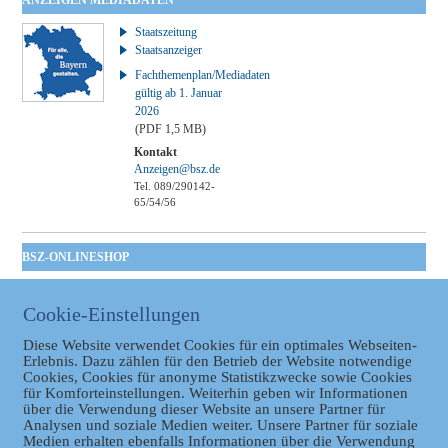
ANZEIGEN MEDIADATEN
Staatszeitung
Staatsanzeiger
Fachthemenplan/Mediadaten
gültig ab 1. Januar
2026
(PDF 1,5 MB)
Kontakt
Anzeigen@bsz.de
Tel. 089/290142-
65/54/56
BSZ-ONLINESHOP
Kommunales
Taschenbuch
Cookie-Einstellungen
GVBl | Einbanddecke
Diese Website verwendet Cookies für ein optimales Webseiten-
Erlebnis. Dazu zählen für den Betrieb der Website notwendige
Cookies, Cookies für anonyme Statistikzwecke sowie Cookies
für Komforteinstellungen. Weiterhin geben wir Informationen
über die Verwendung dieser Website an unsere Partner für
Analysen und soziale Medien weiter. Unsere Partner für soziale
Medien erhalten ebenfalls Informationen über die Verwendung