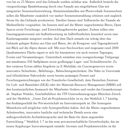
von bis zu 25 Metern wird das Gebäude weithin sichtbar sein. Äußerlich besticht die
viergeschossige Basisbebauung durch eine Fassade aus eingefärbtem Glas mit
integrierter Sonnenschutzwirkung. Aluminiumlamellen mit Photovoltaik-Sonnenschutz
sollen die Mitarbeiter zusätzlich vor starker Sonneneinstrahlung schützen und zugleich
Strom für das Gebäude produzieren. Darüber hinaus sind Teilbereiche der Fassade als
Medienfläche vorgesehen. Im Inneren sind auf die Mieter zugeschnittene Büros, Open
Spaces sowie Forschungs- und Entwicklungsbereiche geplant. Zudem sollen eine
Ganztagsgastronomie mit Außenbewirtung im halböffentlichen Innenhof sowie eine
Kindertagesstätte integriert werden. Auf dem Dach entsteht ein schräg über das
Gebäude gelegter Kubus aus Glas und Beton, der als Kongress- und Tagungsbereich
mit Blick auf die Alpen dienen soll. Mit zwei Stockwerken und insgesamt rund 2000
Quadratmetern Fläche eignet er sich für hausinterne wie auch externe Tagungen,
Events und Versammlungen. Unterirdisch entstehen eine zweigeschossige Tiefgarage
mit mindestens 350 Stellplätzen sowie großzügige Lager- und Technikbereiche. Zu
den weiteren Extras zählen Angebote zu E-Mobilität, ein Conciergeservice sowie
innovative Sicherheits-, Belüftungs-, Beleuchtungstechniken. Die Nähe zu Universität
und öffentlichem Nahverkehr sowie bereits ansässigen Firmen und
Forschungseinrichtungen wie der Fraunhofer-Gesellschaft, dem Deutschen Zentrum
für Luft- und Raumfahrt (DLR) oder der Materials Resource Management (MRM) soll
den kontinuierlichen Austausch der Mitarbeiter fördern und rundet das Gesamtkonzept
ab. Stephan Winkler, Geschäftsführer der ITP-Unternehmensgruppe München-Zürich
und der Weitblick: „Unser Ziel als Projektentwickler ist es, das Weitblick 1.7 künftig
das Aushängeschild der Privatwirtschaft im Innovationspark ist. Der homogene
Mieterkreis soll möglichst viele Synergieeffekte haben. Auf die Mieter zugeschnittene
Arbeitswelten, innovative bauliche und technische Details sowie eine
außergewöhnliche Architektursprache sind die Basis für diese angestrebte
Entwicklung.“ Weitblick 1.7 ist das erste privatwirtschaftliche Gewerbeobjekt, das im
neuen Augsburger Innovationspark entsteht. Investor und Projektentwickler ist die