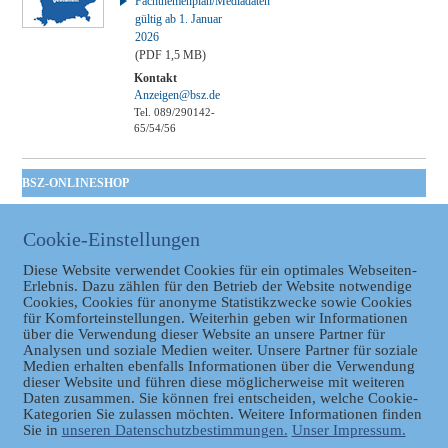
Fachthemenplan/Mediadaten
gültig ab 1. Januar
2026
(PDF 1,5 MB)
Kontakt
Anzeigen@bsz.de
Tel. 089/290142-
65/54/56
BSZ-ONLINESHOP
Kommunales
Taschenbuch
Cookie-Einstellungen
GVBl | Einbanddecke
Diese Website verwendet Cookies für ein optimales Webseiten-
Erlebnis. Dazu zählen für den Betrieb der Website notwendige
Cookies, Cookies für anonyme Statistikzwecke sowie Cookies
für Komforteinstellungen. Weiterhin geben wir Informationen
über die Verwendung dieser Website an unsere Partner für
Analysen und soziale Medien weiter. Unsere Partner für soziale
Medien erhalten ebenfalls Informationen über die Verwendung
dieser Website und führen diese möglicherweise mit weiteren
Daten zusammen. Sie können frei entscheiden, welche Cookie-
Datenschutz
Kategorien Sie zulassen möchten. Weitere Informationen finden
Sie in
unseren Datenschutzbestimmungen.
Unser Impressum.