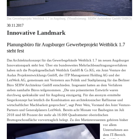
Das Gewerbeprojekt Weitblick 1.7 in Augsburg. (Visualisierung: SEHW Architektur GmbH/THIRD)
30.11.2017
Innovative Landmark
Planungsbüro für Augsburger Gewerbeprojekt Weitblick 1.7
steht fest
Das Architekturkonzept für das Gewerbegebäude Weitblick 1.7 im neuen Augsburger
Innovationspark steht fest. Über ein bundesweites Mehrfachbeauftragungsverfahren
haben sich die Projektgesellschaft Weitblick GmbH & Co.KG, ein Joint Venture der
Audax Projektentwicklungs GmbH, der ITP Management Holding AG und der
LeitWerk AG, gemeinsam mit Vertretern aus Politik und Stadtplanung für das Berliner
Büro SEHW Architektur GmbH entschieden. Insgesamt hatten an dem Verfahren
sieben namhafte Büros teilgenommen. „Die uns präsentierten Entwürfe waren
durchweg spektakulär und für Augsburg einzigartig. Für das anonym ermittelte
Siegerkonzept hat letztlich die Kombination aus architektonischer Raffinesse und
wirtschaftlicher Machbarkeit gesprochen“, sagt Peter Weis, Vorstand des Joint Venture-
Partners und Generalplaners LeitWerk. Bereits acht Monate vor Baubeginn im Juli
2018 sind 68 Prozent der mehr als 16.000 Quadratmeter oberirdischen
Bruttogeschossfläche vorvertraglich belegt. Zu den Mietinteressenten gehören bisher
vor
allem
Unternehmen aus
dem IT-Bereich.