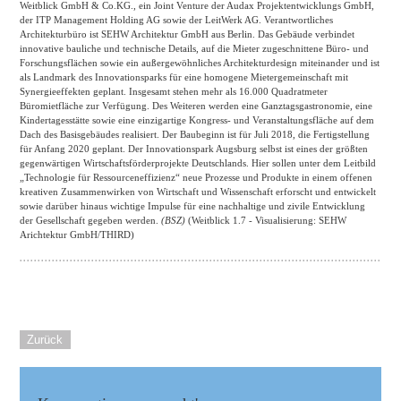
Weitblick GmbH & Co.KG., ein Joint Venture der Audax Projektentwicklungs GmbH,
der ITP Management Holding AG sowie der LeitWerk AG. Verantwortliches
Architekturbüro ist SEHW Architektur GmbH aus Berlin. Das Gebäude verbindet
innovative bauliche und technische Details, auf die Mieter zugeschnittene Büro- und
Forschungsflächen sowie ein außergewöhnliches Architekturdesign miteinander und ist
als Landmark des Innovationsparks für eine homogene Mietergemeinschaft mit
Synergieeffekten geplant. Insgesamt stehen mehr als 16.000 Quadratmeter
Büromietfläche zur Verfügung. Des Weiteren werden eine Ganztagsgastronomie, eine
Kindertagesstätte sowie eine einzigartige Kongress- und Veranstaltungsfläche auf dem
Dach des Basisgebäudes realisiert. Der Baubeginn ist für Juli 2018, die Fertigstellung
für Anfang 2020 geplant. Der Innovationspark Augsburg selbst ist eines der größten
gegenwärtigen Wirtschaftsförderprojekte Deutschlands. Hier sollen unter dem Leitbild
„Technologie für Ressourceneffizienz“ neue Prozesse und Produkte in einem offenen
kreativen Zusammenwirken von Wirtschaft und Wissenschaft erforscht und entwickelt
sowie darüber hinaus wichtige Impulse für eine nachhaltige und zivile Entwicklung
der Gesellschaft gegeben werden.
(BSZ)
(Weitblick 1.7 - Visualisierung: SEHW
Arichtektur GmbH/THIRD)
Zurück