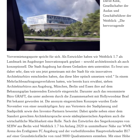
David Kink,
Gesellschafter der
Audax und
Geschäftsführer der
Weitblick: „Die
hervorragende
Vorvermietungsquote spricht für sich. Als Entwickler haben wir Weitblick 1.7 als
Landmark im Augsburger Innovationspark geplant – sowohl architektonisch als auch
konzeptionell. Die Stadt Augsburg hat diesen Gedanken stets unterstützt. Es freut uns
daher sehr, dass wir uns jetzt gemeinsam mit der Stadt für ein innovatives
Architekturbüro entschieden haben, das diese Idee optisch umsetzen wird.“ In einem
Mehrfachbeauftragungsverfahren hatten, wie bereits kurz erwähnt, sieben
Architekturbüros aus Augsburg, München, Berlin und Essen ihre auf dem
Bebauungsplan basierenden Entwürfe eingereicht. Darunter auch das renommierte
Büro GRAFT, das unter anderem durch die Zusammenarbeit mit Hollywoodstar Brad
Pitt bekannt geworden ist. Die anonym eingereichten Konzepte wurden Ende
November von einer neunköpfigen Jury aus Vertretern der Stadtplanung und
Stadtpolitik sowie den Investor-Partnern bewertet. Dabei spielte neben einer dem
Standort gerechten Architektursprache sowie städteplanerischen Aspekten auch die
wirtschaftliche Machbarkeit eine Rolle. Nach den Entwürfen des Siegerkonzeptes von
SEHW aus Berlin wird Weitblick 1.7 bis Anfang 2020 in unmittelbarer Nähe zur WWK
Arena des Erstligisten FC Augsburg und der vorbeiführenden Hauptverkehrsader B17
auf einer Grundstücksfläche von rund 9000 Quadratmetern entstehen. Mit einer Höhe