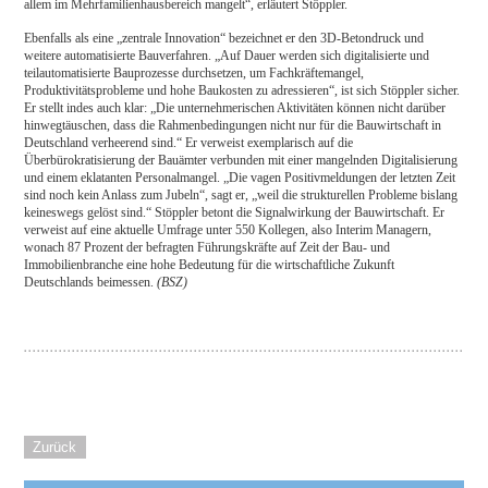
allem im Mehrfamilienhausbereich mangelt“, erläutert Stöppler.
Ebenfalls als eine „zentrale Innovation“ bezeichnet er den 3D-Betondruck und
weitere automatisierte Bauverfahren. „Auf Dauer werden sich digitalisierte und
teilautomatisierte Bauprozesse durchsetzen, um Fachkräftemangel,
Produktivitätsprobleme und hohe Baukosten zu adressieren“, ist sich Stöppler sicher.
Er stellt indes auch klar: „Die unternehmerischen Aktivitäten können nicht darüber
hinwegtäuschen, dass die Rahmenbedingungen nicht nur für die Bauwirtschaft in
Deutschland verheerend sind.“ Er verweist exemplarisch auf die
Überbürokratisierung der Bauämter verbunden mit einer mangelnden Digitalisierung
und einem eklatanten Personalmangel. „Die vagen Positivmeldungen der letzten Zeit
sind noch kein Anlass zum Jubeln“, sagt er, „weil die strukturellen Probleme bislang
keineswegs gelöst sind.“ Stöppler betont die Signalwirkung der Bauwirtschaft. Er
verweist auf eine aktuelle Umfrage unter 550 Kollegen, also Interim Managern,
wonach 87 Prozent der befragten Führungskräfte auf Zeit der Bau- und
Immobilienbranche eine hohe Bedeutung für die wirtschaftliche Zukunft
Deutschlands beimessen.
(BSZ)
Zurück