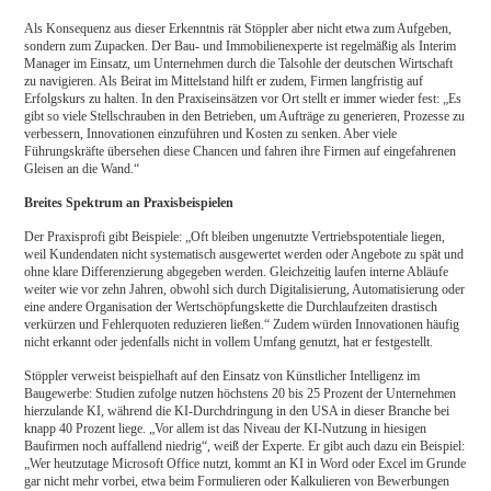
Als Konsequenz aus dieser Erkenntnis rät Stöppler aber nicht etwa zum Aufgeben,
sondern zum Zupacken. Der Bau- und Immobilienexperte ist regelmäßig als Interim
Manager im Einsatz, um Unternehmen durch die Talsohle der deutschen Wirtschaft
zu navigieren. Als Beirat im Mittelstand hilft er zudem, Firmen langfristig auf
Erfolgskurs zu halten. In den Praxiseinsätzen vor Ort stellt er immer wieder fest: „Es
gibt so viele Stellschrauben in den Betrieben, um Aufträge zu generieren, Prozesse zu
verbessern, Innovationen einzuführen und Kosten zu senken. Aber viele
Führungskräfte übersehen diese Chancen und fahren ihre Firmen auf eingefahrenen
Gleisen an die Wand.“
Breites Spektrum an Praxisbeispielen
Der Praxisprofi gibt Beispiele: „Oft bleiben ungenutzte Vertriebspotentiale liegen,
weil Kundendaten nicht systematisch ausgewertet werden oder Angebote zu spät und
ohne klare Differenzierung abgegeben werden. Gleichzeitig laufen interne Abläufe
weiter wie vor zehn Jahren, obwohl sich durch Digitalisierung, Automatisierung oder
eine andere Organisation der Wertschöpfungs­kette die Durch­laufzeiten drastisch
verkürzen und Fehlerquoten reduzieren ließen.“ Zudem würden Innovationen häufig
nicht erkannt oder jedenfalls nicht in vollem Umfang genutzt, hat er festgestellt.
Stöppler verweist beispielhaft auf den Einsatz von Künstlicher Intelligenz im
Baugewerbe: Studien zufolge nutzen höchstens 20 bis 25 Prozent der Unternehmen
hierzulande KI, während die KI-Durch­dringung in den USA in dieser Branche bei
knapp 40 Prozent liege. „Vor allem ist das Niveau der KI-Nutzung in hiesigen
Baufirmen noch auffallend niedrig“, weiß der Experte. Er gibt auch dazu ein Beispiel:
„Wer heutzutage Microsoft Office nutzt, kommt an KI in Word oder Excel im Grunde
gar nicht mehr vorbei, etwa beim Formulieren oder Kalkulieren von Bewerbungen