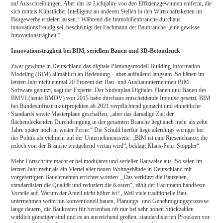
auf Ausschreibungen. Aber das ist Lichtjahre von den Effizienzgewinnen entfernt, die
sich mittels Künstlicher Intelligenz an anderen Stellen in den Wirtschaftsketten im
Baugewerbe erzielen lassen.“ Während die Immobilienbranche durch­aus
innovationsfreudig sei, bescheinigt der Fachmann der Baubranche „eine gewisse
Innovations­trägheit.“
Innovationsträgheit bei BIM, seriellem Bauen und 3D-Betondruck
Zwar gewinne in Deutschland das digitale Planungsmodell Building Information
Modeling (BIM) allmählich an Bedeutung – aber auffallend langsam. So hätten im
letzten Jahr nicht einmal 20 Prozent der Bau- und Ausbauunternehmen BIM-
Software genutzt, sagt der Experte. Der Stufenplan Digitales Planen und Bauen des
BMVI (heute BMDV) von 2015 habe durchaus entscheidende Impulse gesetzt, BIM
bei Bundesinfrastrukturprojekten ab 2021 verpflichtend gemacht und einheitliche
Standards sowie Masterpläne geschaffen, „aber das damalige Ziel der
flächendeckenden Durchdringung in der gesamten Branche liegt auch mehr als zehn
Jahre später noch in weiter Ferne.“ Die Schuld hierfür liege allerdings weniger bei
der Politik als vielmehr auf der Unternehmensseite. „BIM ist eine Riesenchance, die
jedoch von der Branche weitgehend vertan wird“, beklagt Klaus-Peter Stöppler“.
Mehr Fortschritte macht er bei modularer und serieller Bauweise aus. So seien im
letzten Jahr mehr als ein Viertel aller neuen Wohngebäude in Deutschland mit
vorgefertigten Bauelementen errichtet worden. „Das verkürzt die Bauzeiten,
standardisiert die Qualität und reduziert die Kosten“, zählt der Fachmann handfeste
Vorteile auf. Warum der Anteil nicht höher ist? „Weil viele traditionelle Bau­
unternehmen weiterhin konventionell bauen, Planungs- und Genehmigungsprozesse
lange dauern, die Baukosten für Serienbau oft nur bei sehr hohen Stückzahlen
wirklich günstiger sind und es an ausreichend großen, standardisierten Projekten vor