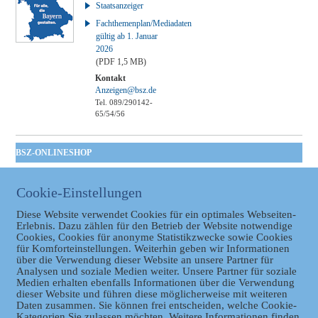
Staatsanzeiger
Fachthemenplan/Mediadaten
gültig ab 1. Januar
2026
(PDF 1,5 MB)
Kontakt
Anzeigen@bsz.de
Tel. 089/290142-
65/54/56
BSZ-ONLINESHOP
Kommunales
Taschenbuch
Cookie-Einstellungen
GVBl | Einbanddecke
Diese Website verwendet Cookies für ein optimales Webseiten-
Erlebnis. Dazu zählen für den Betrieb der Website notwendige
Cookies, Cookies für anonyme Statistikzwecke sowie Cookies
für Komforteinstellungen. Weiterhin geben wir Informationen
über die Verwendung dieser Website an unsere Partner für
Analysen und soziale Medien weiter. Unsere Partner für soziale
Medien erhalten ebenfalls Informationen über die Verwendung
dieser Website und führen diese möglicherweise mit weiteren
Daten zusammen. Sie können frei entscheiden, welche Cookie-
Datenschutz
Kategorien Sie zulassen möchten. Weitere Informationen finden