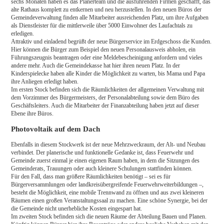
sechs Monaten haben es das Planerteam und die ausführenden Firmen geschafft, das
alte Rathaus komplett zu entkernen und neu herzustellen. In den neuen Büros der
Gemeindeverwaltung finden alle Mitarbeiter ausreichenden Platz, um ihre Aufgaben
als Dienstleister für die mittlerweile über 5000 Einwohner des Laufachtals zu
erledigen.
Attraktiv und einladend begrüßt der neue Bürgerservice im Erdgeschoss die Kunden.
Hier können die Bürger zum Beispiel den neuen Personalausweis abholen, ein
Führungszeugnis beantragen oder eine Meldebescheinigung anfordern und vieles
andere mehr. Auch die Gemeindekasse hat hier ihren neuen Platz. In der
Kinderspielecke haben alle Kinder die Möglichkeit zu warten, bis Mama und Papa
ihre Anliegen erledigt haben.
Im ersten Stock befinden sich die Räumlichkeiten der allgemeinen Verwaltung mit
dem Vorzimmer des Bürgermeisters, der Personalabteilung sowie dem Büro des
Geschäftsleiters. Auch die Mitarbeiter der Finanzabteilung haben jetzt auf dieser
Ebene ihre Büros.
Photovoltaik auf dem Dach
Ebenfalls in diesem Stockwerk ist der neue Mehrzweckraum, der Alt- und Neubau
verbindet. Der planerische und funktionelle Gedanke ist, dass Feuerwehr und
Gemeinde zuerst einmal je einen eigenen Raum haben, in dem die Sitzungen des
Gemeinderats, Trauungen oder auch kleinere Schulungen stattfinden können.
Für den Fall, dass man größere Räumlichkeiten benötigt – sei es für
Bürgerversammlungen oder landkreisübergreifende Feuerwehrweiterbildungen –,
besteht die Möglichkeit, eine mobile Trennwand zu öffnen und aus zwei kleineren
Räumen einen großen Veranstaltungssaal zu machen. Eine schöne Synergie, bei der
die Gemeinde nicht unerhebliche Kosten eingespart hat.
Im zweiten Stock befinden sich die neuen Räume der Abteilung Bauen und Planen.