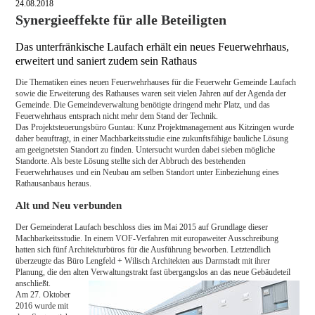
24.08.2018
Synergieeffekte für alle Beteiligten
Das unterfränkische Laufach erhält ein neues Feuerwehrhaus,
erweitert und saniert zudem sein Rathaus
Die Thematiken eines neuen Feuerwehrhauses für die Feuerwehr Gemeinde Laufach
sowie die Erweiterung des Rathauses waren seit vielen Jahren auf der Agenda der
Gemeinde. Die Gemeindeverwaltung benötigte dringend mehr Platz, und das
Feuerwehrhaus entsprach nicht mehr dem Stand der Technik.
Das Projektsteuerungsbüro Guntau: Kunz Projektmanagement aus Kitzingen wurde
daher beauftragt, in einer Machbarkeitsstudie eine zukunftsfähige bauliche Lösung
am geeignetsten Standort zu finden. Untersucht wurden dabei sieben mögliche
Standorte. Als beste Lösung stellte sich der Abbruch des bestehenden
Feuerwehrhauses und ein Neubau am selben Standort unter Einbeziehung eines
Rathausanbaus heraus.
Alt und Neu verbunden
Der Gemeinderat Laufach beschloss dies im Mai 2015 auf Grundlage dieser
Machbarkeitsstudie. In einem VOF-Verfahren mit europaweiter Ausschreibung
hatten sich fünf Architekturbüros für die Ausführung beworben. Letztendlich
überzeugte das Büro Lengfeld + Wilisch Architekten aus Darmstadt mit ihrer
Planung, die den alten Verwaltungstrakt fast übergangslos an das neue
Gebäudeteil
anschließt.
Am 27. Oktober
2016 wurde mit