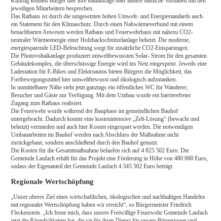
Künftig können Bürger hier ihre Bauanträge oder andere bauliche Vorhaben mit den
jeweiligen Mitarbeitern besprechen.
Das Rathaus ist durch die umgesetzten hohen Umwelt- und Energiestandards auch
ein Statement für den Klimaschutz. Durch einen Nahwärmeverbund mit einem
benachbarten Anwesen werden Rathaus und Feuerwehrhaus mit nahezu CO2-
neutraler Wärmeenergie einer Holzhackschnitzelanlage beheizt. Die moderne,
energiesparende LED-Beleuchtung sorgt für zusätzliche CO2-Einsparungen.
Die Photovoltaikanlage produziert umweltbewussten Solar- Strom für den gesamten
Gebäudekomplex, die überschüssige Energie wird ins Netz eingespeist. Jeweils eine
Ladestation für E-Bikes und Elektroautos bieten Bürgern die Möglichkeit, das
Fortbewegungsmittel hier umweltbewusst und ökologisch aufzutanken.
In unmittelbarer Nähe steht jetzt ganztags ein öffentliches WC für Wanderer,
Besucher und Gäste zur Verfügung. Mit dem Umbau wurde ein barrierefreier
Zugang zum Rathaus realisiert.
Die Feuerwehr wurde während der Bauphase im gemeindlichen Bauhof
untergebracht. Dadurch konnte eine kostenintensive „Zelt-Lösung“ (bewacht und
beheizt) vermieden und auch hier Kosten eingespart werden. Die notwendigen
Umbauarbeiten im Bauhof werden nach Abschluss der Maßnahme nicht
zurückgebaut, sondern anschließend durch den Bauhof genutzt.
Die Kosten für die Gesamtmaßnahme belaufen sich auf 4 825 502 Euro. Die
Gemeinde Laufach erhält für das Projekt eine Förderung in Höhe von 480 000 Euro,
sodass der Eigenanteil der Gemeinde Laufach 4 345 502 Euro beträgt.
Regionale Wertschöpfung
„Unser oberes Ziel eines wirtschaftlichen, ökologischen und nachhaltigen Handelns
mit regionaler Wertschöpfung haben wir erreicht“, so Bürgermeister Friedrich
Fleckenstein. „Ich freue mich, dass unsere Freiwillige Feuerwehr Gemeinde Laufach
jetzt die Räumlichkeiten hat, die sie für ihren Dienst für unsere Bürgerinnen und