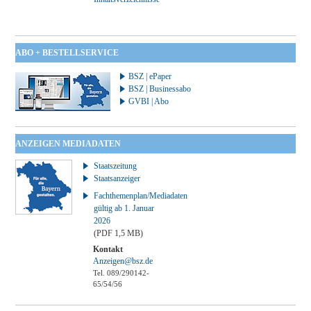
ABO + BESTELLSERVICE
BSZ | ePaper
BSZ | Businessabo
GVBI | Abo
ANZEIGEN MEDIADATEN
Staatszeitung
Staatsanzeiger
Fachthemenplan/Mediadaten
gültig ab 1. Januar
2026
(PDF 1,5 MB)
Kontakt
Anzeigen@bsz.de
Tel. 089/290142-
65/54/56