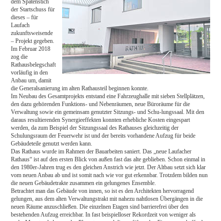
dem Spatenstich
der Startschuss für
dieses – für
Laufach
zukunftsweisende
– Projekt gegeben.
Im Februar 2018
zog die
Rathausbelegschaft
vorläufig in den
Anbau um, damit
die Generalsanierung im alten Rathausteil beginnen konnte.
Im Neubau des Gesamtprojekts entstand eine Fahrzeughalle mit sieben Stellplätzen,
den dazu gehörenden Funktions- und Nebenräumen, neue Büroräume für die
Verwaltung sowie ein gemeinsam genutzter Sitzungs- und Schu-lungssaal. Mit den
daraus resultierenden Synergieeffekten konnten erhebliche Kosten eingespart
werden, da zum Beispiel der Sitzungssaal des Rathauses gleichzeitig der
Schulungsraum der Feuerwehr ist und der bereits vorhandene Aufzug für beide
Gebäudeteile genutzt werden kann.
Das Rathaus wurde im Rahmen der Bauarbeiten saniert. Das „neue Laufacher
Rathaus“ ist auf den ersten Blick von außen fast das alte geblieben. Schon einmal in
den 1980er-Jahren trug es den gleichen Anstrich wie jetzt. Der Altbau setzt sich klar
vom neuen Anbau ab und ist somit nach wie vor gut erkennbar. Trotzdem bilden nun
die neuen Gebäudetrakte zusammen ein gelungenes Ensemble.
Betrachtet man das Gebäude von innen, so ist es den Architekten hervorragend
gelungen, aus dem alten Verwaltungstrakt mit nahezu nahtlosen Übergängen in die
neuen Räume anzuschließen. Die einzelnen Etagen sind barrierefrei über den
bestehenden Aufzug erreichbar. In fast beispielloser Rekordzeit von weniger als