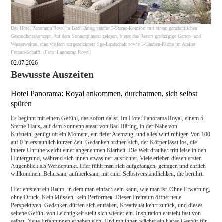
Das Hotel Panorama Royal in Bad Häring vereint 5-Sterne-Komfort mit einem ganzheitlichen
Gesundheitskonzept. Auf dem Sonnenplateau gelegen, bietet das Resort großzügige Garten- und
Wasserwelten, eine vielfach ausgezeichnete Spa-Landschaft sowie 3-Hauben-Küche im Atelier
Freund-Schafft. (Foto: Panorama Royal)
02.07.2026
Bewusste Auszeiten
Hotel Panorama: Royal ankommen, durchatmen, sich selbst
spüren
Es beginnt mit einem Gefühl, das sofort da ist. Im Hotel Panorama Royal, einem 5-
Sterne-Haus
,
auf dem Sonnenplateau von Bad Häring, in der Nähe von
Kufstein, genügt oft ein Moment, ein tiefer Atemzug, und alles wird ruhiger. Von 100
auf 0 in erstaunlich kurzer Zeit. Gedanken ordnen sich, der Körper lässt los, die
innere Unruhe weicht einer angenehmen Klarheit. Die Welt draußen tritt leise in den
Hintergrund, während sich innen etwas neu ausrichtet. Viele erleben diesen ersten
Augenblick als Wendepunkt. Hier fühlt man sich aufgefangen, getragen und ehrlich
willkommen. Behutsam, aufmerksam, mit einer Selbstverständlichkeit, die berührt.
Hier entsteht ein Raum, in dem man einfach sein kann, wie man ist. Ohne Erwartung,
ohne Druck. Kein Müssen, kein Performen. Dieser Freiraum öffnet neue
Perspektiven. Gedanken dürfen sich entfalten, Kreativität kehrt zurück, und dieses
seltene Gefühl von Leichtigkeit stellt sich wieder ein. Inspiration entsteht fast von
selbst. Neue Erfahrungen ergeben sich. Und mit ihnen wächst ein klares Gespür für