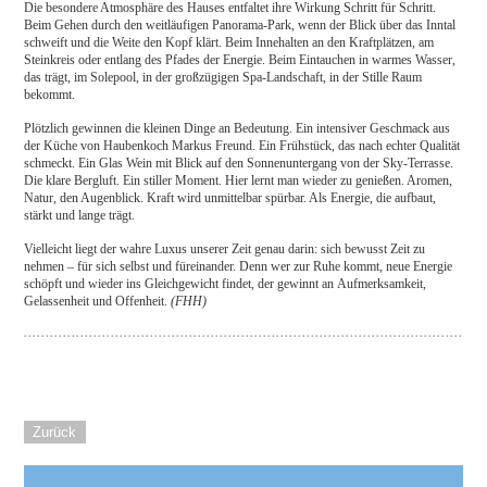
Die besondere Atmosphäre des Hauses entfaltet ihre Wirkung Schritt für Schritt.
Beim Gehen durch den weitläufigen Panorama-Park, wenn der Blick über das Inntal
schweift und die Weite den Kopf klärt. Beim Innehalten an den Kraftplätzen, am
Steinkreis oder entlang des Pfades der Energie. Beim Eintauchen in warmes Wasser,
das trägt, im Solepool, in der großzügigen Spa-Landschaft, in der Stille Raum
bekommt.
Plötzlich gewinnen die kleinen Dinge an Bedeutung. Ein intensiver Geschmack aus
der Küche von Haubenkoch Markus Freund. Ein Frühstück, das nach echter Qualität
schmeckt. Ein Glas Wein mit Blick auf den Sonnenuntergang von der Sky-Terrasse.
Die klare Bergluft. Ein stiller Moment. Hier lernt man wieder zu genießen. Aromen,
Natur, den Augenblick. Kraft wird unmittelbar spürbar. Als Energie, die aufbaut,
stärkt und lange trägt.
Vielleicht liegt der wahre Luxus unserer Zeit genau darin: sich bewusst Zeit zu
nehmen – für sich selbst und füreinander. Denn wer zur Ruhe kommt, neue Energie
schöpft und wieder ins Gleichgewicht findet, der gewinnt an Aufmerksamkeit,
Gelassenheit und Offenheit.
(FHH)
Zurück