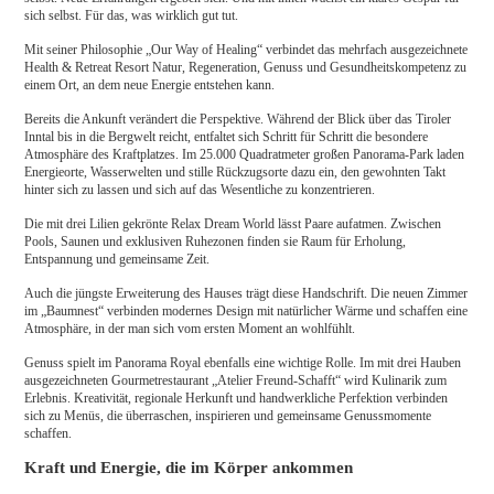
sich selbst. Für das, was wirklich gut tut.
Mit seiner Philosophie „Our Way of Healing“
verbindet das mehrfach ausgezeichnete
Health & Retreat Resort Natur, Regeneration, Genuss und Gesundheitskompetenz zu
einem Ort, an dem neue Energie entstehen kann.
Bereits die Ankunft verändert die Perspektive. Während der Blick über das Tiroler
Inntal bis in die Bergwelt reicht, entfaltet sich Schritt für Schritt die besondere
Atmosphäre des Kraftplatzes. Im 25.000 Quadratmeter großen Panorama-Park laden
Energieorte, Wasserwelten und stille Rückzugsorte dazu ein, den gewohnten Takt
hinter sich zu lassen und sich auf das Wesentliche zu konzentrieren.
Die mit drei Lilien gekrönte Relax Dream World lässt Paare aufatmen. Zwischen
Pools, Saunen und exklusiven Ruhezonen finden sie Raum für Erholung,
Entspannung und gemeinsame Zeit.
Auch die jüngste Erweiterung des Hauses trägt diese Handschrift. Die neuen Zimmer
im „Baumnest“ verbinden modernes Design mit natürlicher Wärme und schaffen eine
Atmosphäre, in der man sich vom ersten Moment an wohlfühlt.
Genuss spielt im Panorama Royal ebenfalls eine wichtige Rolle. Im mit drei Hauben
ausgezeichneten Gourmetrestaurant „Atelier Freund-Schafft“ wird Kulinarik zum
Erlebnis. Kreativität, regionale Herkunft und handwerkliche Perfektion verbinden
sich zu Menüs, die überraschen, inspirieren und gemeinsame Genussmomente
schaffen.
Kraft und Energie, die im Körper ankommen