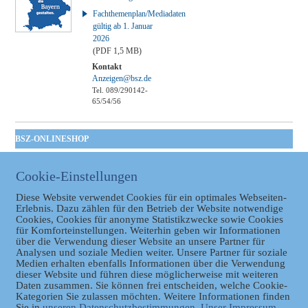
Fachthemenplan/Mediadaten
gültig ab 1. Januar
2026
(PDF 1,5 MB)
Kontakt
Anzeigen@bsz.de
Tel. 089/290142-
65/54/56
BSZ-ONLINESHOP
Kommunales
Taschenbuch
Cookie-Einstellungen
GVBl | Einbanddecke
Diese Website verwendet Cookies für ein optimales Webseiten-
Erlebnis. Dazu zählen für den Betrieb der Website notwendige
Cookies, Cookies für anonyme Statistikzwecke sowie Cookies
für Komforteinstellungen. Weiterhin geben wir Informationen
über die Verwendung dieser Website an unsere Partner für
Analysen und soziale Medien weiter. Unsere Partner für soziale
Medien erhalten ebenfalls Informationen über die Verwendung
dieser Website und führen diese möglicherweise mit weiteren
Daten zusammen. Sie können frei entscheiden, welche Cookie-
Datenschutz
Kategorien Sie zulassen möchten. Weitere Informationen finden
Sie in
unseren Datenschutzbestimmungen.
Unser Impressum.