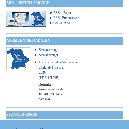
ABO + BESTELLSERVICE
BSZ | ePaper
BSZ | Businessabo
GVBI | Abo
ANZEIGEN MEDIADATEN
Staatszeitung
Staatsanzeiger
Fachthemenplan/Mediadaten
gültig ab 1. Januar
2026
(PDF 1,5 MB)
Kontakt
Anzeigen@bsz.de
Tel. 089/290142-
65/54/56
BSZ-ONLINESHOP
Kommunales