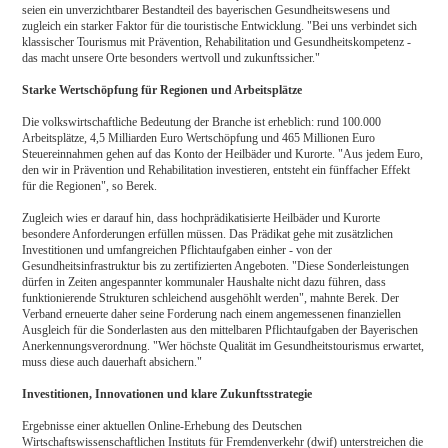
seien ein unverzichtbarer Bestandteil des bayerischen Gesundheitswesens und
zugleich ein starker Faktor für die touristische Entwicklung. "Bei uns verbindet sich
klassischer Tourismus mit Prävention, Rehabilitation und Gesundheitskompetenz -
das macht unsere Orte besonders wertvoll und zukunftssicher."
Starke Wertschöpfung für Regionen und Arbeitsplätze
Die volkswirtschaftliche Bedeutung der Branche ist erheblich: rund 100.000
Arbeitsplätze, 4,5 Milliarden Euro Wertschöpfung und 465 Millionen Euro
Steuereinnahmen gehen auf das Konto der Heilbäder und Kurorte. "Aus jedem Euro,
den wir in Prävention und Rehabilitation investieren, entsteht ein fünffacher Effekt
für die Regionen", so Berek.
Zugleich wies er darauf hin, dass hochprädikatisierte Heilbäder und Kurorte
besondere Anforderungen erfüllen müssen. Das Prädikat gehe mit zusätzlichen
Investitionen und umfangreichen Pflichtaufgaben einher - von der
Gesundheitsinfrastruktur bis zu zertifizierten Angeboten. "Diese Sonderleistungen
dürfen in Zeiten angespannter kommunaler Haushalte nicht dazu führen, dass
funktionierende Strukturen schleichend ausgehöhlt werden", mahnte Berek. Der
Verband erneuerte daher seine Forderung nach einem angemessenen finanziellen
Ausgleich für die Sonderlasten aus den mittelbaren Pflichtaufgaben der Bayerischen
Anerkennungsverordnung. "Wer höchste Qualität im Gesundheitstourismus erwartet,
muss diese auch dauerhaft absichern."
Investitionen, Innovationen und klare Zukunftsstrategie
Ergebnisse einer aktuellen Online-Erhebung des Deutschen
Wirtschaftswissenschaftlichen Instituts für Fremdenverkehr (dwif) unterstreichen die