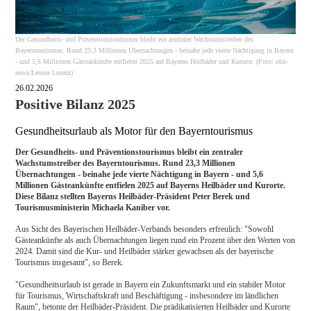
Der Gesundheits- und Präventionstourismus bleibt ein zentraler Wachstumstreiber des
Bayerntourismus. Rund 23,3 Millionen Übernachtungen - beinahe jede vierte Nächtigung in Bayern
- und 5,6 Millionen Gästeankünfte entfielen 2025 auf Bayerns Heilbäder und Kurorte. (Foto: obx-
news/Leonie Lorenz)
26.02.2026
Positive Bilanz 2025
Gesundheitsurlaub als Motor für den Bayerntourismus
Der Gesundheits- und Präventionstourismus bleibt ein zentraler
Wachstumstreiber des Bayerntourismus. Rund 23,3 Millionen
Übernachtungen - beinahe jede vierte Nächtigung in Bayern - und 5,6
Millionen Gästeankünfte entfielen 2025 auf Bayerns Heilbäder und Kurorte.
Diese Bilanz stellten Bayerns Heilbäder-Präsident Peter Berek und
Tourismusministerin Michaela Kaniber vor.
Aus Sicht des Bayerischen Heilbäder-Verbands besonders erfreulich: "Sowohl
Gästeankünfte als auch Übernachtungen liegen rund ein Prozent über den Werten von
2024. Damit sind die Kur- und Heilbäder stärker gewachsen als der bayerische
Tourismus insgesamt", so Berek.
"Gesundheitsurlaub ist gerade in Bayern ein Zukunftsmarkt und ein stabiler Motor
für Tourismus, Wirtschaftskraft und Beschäftigung - insbesondere im ländlichen
Raum", betonte der Heilbäder-Präsident. Die prädikatisierten Heilbäder und Kurorte