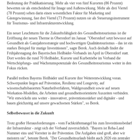
Bedeutung der Prädikatisierung. Mehr als vier von fünf Kurorten (86 Prozent)
bewerten sie als entscheidend für Image und Außenwirkung. Mehr als drei Viertel
(78 Prozent) sehen darin einen wesentlichen Faktor für Marketing und
Gästegewinnung, fast drei Viertel (73 Prozent) nutzen sie als Steuerungsinstrument
für Tourismus- und Infrastrukturentwicklung.
Ein neuer Leuchtturm für die Zukunftsfähigkeit des Gesundheitstourismus ist die
Eröffnung der neuen Therme in Oberstdorf im Januar. "Oberstdorf setzt bewusst auf
Gesundheit als Ganzjahresstrategie und hochwertigen Qualitätstourismus - das ist ein
starkes Beispiel für mutige Investitionen", sagte Berek. Auch deshalb findet die
Frühjahrstagung des Bayerischen Heilbäder-Verbands im April in Oberstdorf statt.
Dort werden die rund 70 Heilbäder, Kurorte und Kurbetriebe im Verband die
Wertschöpfungs- und Wachstumspotenziale des Gesundheitstourismus weiter in den
Fokus rücken.
Parallel treiben Bayerns Heilbäder und Kurorte ihre Weiterentwicklung voran.
Schwerpunkte liegen auf Prävention, Resilienz und Longevity, auf
wissenschaftsbasierten Naturheilverfahren, Waldgesundheit sowie auf neuen
Workation-Modellen, die Arbeiten und gesundheitsorientierte Auszeiten verbinden.
"Wir entwickeln uns weiter - innovativer, präventionsstärker und digitaler - und
bauen gleichzeitig auf unsere gewachsenen Stärken", so Berek.
Selbstbewusst in die Zukunft
Trotz großer Herausforderungen - vom Fachkräftemangel bis zum Investitionsbedarf
der Infrastruktur - zeigt sich der Verband zuversichtlich. "Bayern ist Reha-Land
Nummer eins und Vorreiter in der Prävention. Die Aufgaben sind groß, aber wir
meistern sie", betonte Berek. "Der Gesundheitsurlaub bleibt auch 2026 ein zentraler