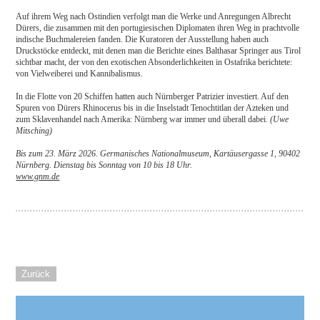
Auf ihrem Weg nach Ostindien verfolgt man die Werke und Anregungen Albrecht
Dürers, die zusammen mit den portugiesischen Diplomaten ihren Weg in prachtvolle
indische Buchmalereien fanden. Die Kuratoren der Ausstellung haben auch
Druckstöcke entdeckt, mit denen man die Berichte eines Balthasar Springer aus Tirol
sichtbar macht, der von den exotischen Absonderlichkeiten in Ostafrika berichtete:
von Vielweiberei und Kannibalismus.
In die Flotte von 20 Schiffen hatten auch Nürnberger Patrizier investiert. Auf den
Spuren von Dürers Rhinocerus bis in die Inselstadt Tenochtitlan der Azteken und
zum Sklavenhandel nach Amerika: Nürnberg war immer und überall dabei.
(Uwe
Mitsching)
Bis zum 23. März 2026. Germanisches Nationalmuseum, Kartäusergasse 1, 90402
Nürnberg. Dienstag bis Sonntag von 10 bis 18 Uhr.
www.gnm.de
Zurück