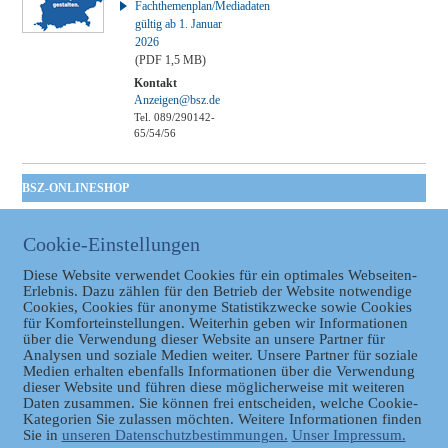
Fachthemenplan/Mediadaten
gültig ab 1. Januar
2026
(PDF 1,5 MB)
Kontakt
Anzeigen@bsz.de
Tel. 089/290142-
65/54/56
BSZ-ONLINESHOP
Kommunales
Taschenbuch
Cookie-Einstellungen
GVBl | Einbanddecke
Diese Website verwendet Cookies für ein optimales Webseiten-
Erlebnis. Dazu zählen für den Betrieb der Website notwendige
Cookies, Cookies für anonyme Statistikzwecke sowie Cookies
für Komforteinstellungen. Weiterhin geben wir Informationen
über die Verwendung dieser Website an unsere Partner für
Analysen und soziale Medien weiter. Unsere Partner für soziale
Medien erhalten ebenfalls Informationen über die Verwendung
dieser Website und führen diese möglicherweise mit weiteren
Daten zusammen. Sie können frei entscheiden, welche Cookie-
Datenschutz
Kategorien Sie zulassen möchten. Weitere Informationen finden
Sie in
unseren Datenschutzbestimmungen.
Unser Impressum.