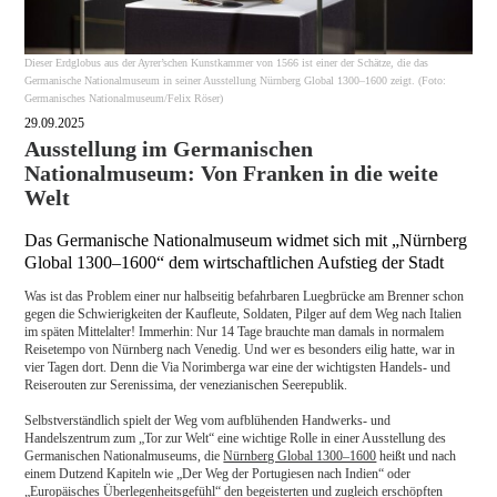
Dieser Erdglobus aus der Ayrer’schen Kunstkammer von 1566 ist einer der Schätze, die das
Germanische Nationalmuseum in seiner Ausstellung Nürnberg Global 1300–1600 zeigt. (Foto:
Germanisches Nationalmuseum/Felix Röser)
29.09.2025
Ausstellung im Germanischen
Nationalmuseum: Von Franken in die weite
Welt
Das Germanische Nationalmuseum widmet sich mit „Nürnberg
Global 1300–1600“ dem wirtschaftlichen Aufstieg der Stadt
Was ist das Problem einer nur halbseitig befahrbaren Luegbrücke am Brenner schon
gegen die Schwierigkeiten der Kaufleute, Soldaten, Pilger auf dem Weg nach Italien
im späten Mittelalter! Immerhin: Nur 14 Tage brauchte man damals in normalem
Reisetempo von Nürnberg nach Venedig. Und wer es besonders eilig hatte, war in
vier Tagen dort. Denn die Via Norimberga war eine der wichtigsten Handels- und
Reiserouten zur Serenissima, der venezianischen Seerepublik.
Selbstverständlich spielt der Weg vom aufblühenden Handwerks- und
Handelszentrum zum „Tor zur Welt“ eine wichtige Rolle in einer Ausstellung des
Germanischen Nationalmuseums, die
Nürnberg Global 1300–1600
heißt und nach
einem Dutzend Kapiteln wie „Der Weg der Portugiesen nach Indien“ oder
„Europäisches Überlegenheitsgefühl“ den begeisterten und zugleich erschöpften