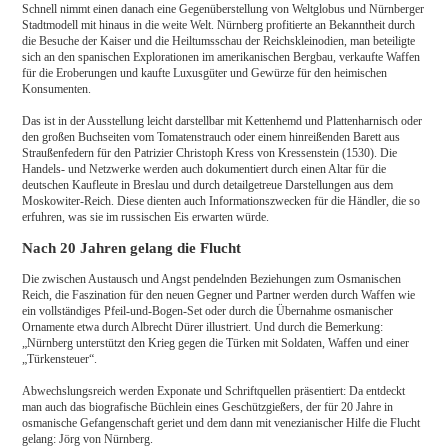
Schnell nimmt einen danach eine Gegenüberstellung von Weltglobus und Nürnberger
Stadtmodell mit hinaus in die weite Welt. Nürnberg profitierte an Bekanntheit durch
die Besuche der Kaiser und die Heiltumsschau der Reichskleinodien, man beteiligte
sich an den spanischen Explorationen im amerikanischen Bergbau, verkaufte Waffen
für die Eroberungen und kaufte Luxusgüter und Gewürze für den heimischen
Konsumenten.
Das ist in der Ausstellung leicht darstellbar mit Kettenhemd und Plattenharnisch oder
den großen Buchseiten vom Tomatenstrauch oder einem hinreißenden Barett aus
Straußenfedern für den Patrizier Christoph Kress von Kressenstein (1530). Die
Handels- und Netzwerke werden auch dokumentiert durch einen Altar für die
deutschen Kaufleute in Breslau und durch detailgetreue Darstellungen aus dem
Moskowiter-Reich. Diese dienten auch Informationszwecken für die Händler, die so
erfuhren, was sie im russischen Eis erwarten würde.
Nach 20 Jahren gelang die Flucht
Die zwischen Austausch und Angst pendelnden Beziehungen zum Osmanischen
Reich, die Faszination für den neuen Gegner und Partner werden durch Waffen wie
ein vollständiges Pfeil-und-Bogen-Set oder durch die Übernahme osmanischer
Ornamente etwa durch Albrecht Dürer illustriert. Und durch die Bemerkung:
„Nürnberg unterstützt den Krieg gegen die Türken mit Soldaten, Waffen und einer
„Türkensteuer“.
Abwechslungsreich werden Exponate und Schriftquellen präsentiert: Da entdeckt
man auch das biografische Büchlein eines Geschützgießers, der für 20 Jahre in
osmanische Gefangenschaft geriet und dem dann mit venezianischer Hilfe die Flucht
gelang: Jörg von Nürnberg.