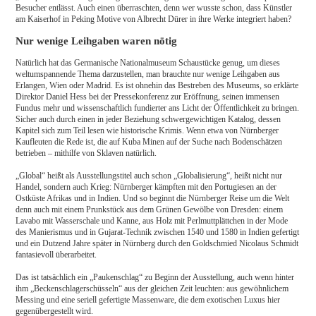
Besucher entlässt. Auch einen überraschten, denn wer wusste schon, dass Künstler
am Kaiserhof in Peking Motive von Albrecht Dürer in ihre Werke integriert haben?
Nur wenige Leihgaben waren nötig
Natürlich hat das Germanische Nationalmuseum Schaustücke genug, um dieses
weltumspannende Thema darzustellen, man brauchte nur wenige Leihgaben aus
Erlangen, Wien oder Madrid. Es ist ohnehin das Bestreben des Museums, so erklärte
Direktor Daniel Hess bei der Pressekonferenz zur Eröffnung, seinen immensen
Fundus mehr und wissenschaftlich fundierter ans Licht der Öffentlichkeit zu bringen.
Sicher auch durch einen in jeder Beziehung schwergewichtigen Katalog, dessen
Kapitel sich zum Teil lesen wie historische Krimis. Wenn etwa von Nürnberger
Kaufleuten die Rede ist, die auf Kuba Minen auf der Suche nach Bodenschätzen
betrieben – mithilfe von Sklaven natürlich.
„Global“ heißt als Ausstellungstitel auch schon „Globalisierung“, heißt nicht nur
Handel, sondern auch Krieg: Nürnberger kämpften mit den Portugiesen an der
Ostküste Afrikas und in Indien. Und so beginnt die Nürnberger Reise um die Welt
denn auch mit einem Prunkstück aus dem Grünen Gewölbe von Dresden: einem
Lavabo mit Wasserschale und Kanne, aus Holz mit Perlmuttplättchen in der Mode
des Manierismus und in Gujarat-Technik zwischen 1540 und 1580 in Indien gefertigt
und ein Dutzend Jahre später in Nürnberg durch den Goldschmied Nicolaus Schmidt
fantasievoll überarbeitet.
Das ist tatsächlich ein „Paukenschlag“ zu Beginn der Ausstellung, auch wenn hinter
ihm „Beckenschlagerschüsseln“ aus der gleichen Zeit leuchten: aus gewöhnlichem
Messing und eine seriell gefertigte Massenware, die dem exotischen Luxus hier
gegenübergestellt wird.