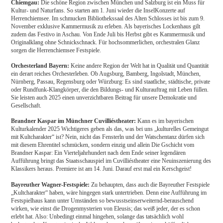
Chiemgau:
Die schöne Region zwischen München und Salzburg ist ein Muss für
Kultur- und Naturfans. So starten am 1. Juni wieder die InselKonzerte auf
Herrenchiemsee. Im schmucken Bibliothekssaal des Alten Schlosses ist bis zum 9.
November exklusive Kammermusik zu erleben. Als bayerisches Lockenhaus gilt
zudem das Festivo in Aschau. Von Ende Juli bis Herbst gibt es Kammermusik und
Originalklang ohne Schnickschnack. Für hochsommerlichen, orchestralen Glanz
sorgen die Herrenchiemsee Festspiele.
Orchesterland Bayern:
Keine andere Region der Welt hat in Qualität und Quantität
ein derart reiches Orchesterleben. Ob Augsburg, Bamberg, Ingolstadt, München,
Nürnberg, Passau, Regensburg oder Würzburg: Es sind staatliche, städtische, private
oder Rundfunk-Klangkörper, die den Bildungs- und Kulturauftrag mit Leben füllen.
Sie leisten auch 2025 einen unverzichtbaren Beitrag für unsere Demokratie und
Gesellschaft.
Brandner Kaspar im Münchner Cuvilliéstheater:
Kann es im bayerischen
Kulturkalender 2025 Wichtigeres geben als das, was bei uns „kulturelles Gemeingut
mit Kultcharakter“ ist? Nein, nicht das Fensterln und der Watschentanz dürfen sich
mit diesem Ehrentitel schmücken, sondern einzig und allein Die Gschicht vom
Brandner Kaspar: Ein Vierteljahrhundert nach dem Ende seiner legendären
Aufführung bringt das Staatsschauspiel im Cuvilliéstheater eine Neuinszenierung des
Klassikers heraus. Premiere ist am 14. Juni. Darauf erst mal ein Kerschgeist!
Bayreuther Wagner-Festspiele:
Zu behaupten, dass auch die Bayreuther Festspiele
„Kultcharakter“ haben, wäre hingegen stark untertrieben. Denn eine Aufführung im
Festspielhaus kann unter Umständen so bewusstseinserweiternd-berauschend
wirken, wie einst die Drogenmysterien von Eleusis; das weiß jeder, der es schon
erlebt hat. Also: Unbedingt einmal hingehen, solange das tatsächlich wohl