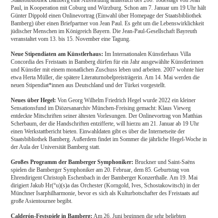
Paul, in Kooperation mit Coburg und Würzburg. Schon am 7. Januar um 19 Uhr hält
Günter Dippold einen Onlinevortrag (Einwahl über Homepage der Staatsbibliothek
Bamberg) über einen Briefpartner von Jean Paul. Es geht um die Lebenswirklichkeit
jüdischer Menschen im Königreich Bayern. Die Jean-Paul-Gesellschaft Bayreuth
veranstaltet vom 13. bis 15. November eine Tagung.
Neue Stipendiaten am Künstlerhaus:
Im Internationalen Künstlerhaus Villa
Concordia des Freistaats in Bamberg dürfen für ein Jahr ausgewählte Künstlerinnen
und Künstler mit einem monatlichen Zuschuss leben und arbeiten. 2007 wohnte hier
etwa Herta Müller, die spätere Literaturnobelpreisträgerin. Am 14. Mai werden die
neuen Stipendiat*innen aus Deutschland und der Türkei vorgestellt.
Neues über Hegel:
Von Georg Wilhelm Friedrich Hegel wurde 2022 ein kleiner
Sensationsfund im Diözesanarchiv München-Freising gemacht: Klaus Vieweg
entdeckte Mitschriften seiner ältesten Vorlesungen. Der Onlinevortrag von Matthias
Scherbaum, der die Handschriften entzifferte, will hierzu am 21. Januar ab 19 Uhr
einen Werkstattbericht bieten. Einwahldaten gibt es über die Internetseite der
Staatsbibliothek Bamberg. Außerdem findet im Sommer die jährliche Hegel-Woche in
der Aula der Universität Bamberg statt.
Großes Programm der Bamberger Symphoniker:
Bruckner und Saint-Saëns
spielen die Bamberger Symphoniker am 20. Februar, dem 85. Geburtstag von
Ehrendirigent Christoph Eschenbach in der Bamberger Konzerthalle. Am 19. Mai
dirigiert Jakub Hr(°u)(s)a das Orchester (Korngold, Ives, Schostakowitsch) in der
Münchner Isarphilharmonie, bevor es sich als Kulturbotschafter des Freistaats auf
große Asientournee begibt.
Calderón-Festspiele in Bamberg:
Am 26. Juni beginnen die sehr beliebten