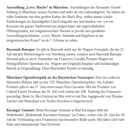
Ausstellung „Love, Maybe“ in München:
Ausstellungen der Alexander Tutsek-
Stiftung in Münchens neuem Norden sind mehr als ein Galerieangebot. Sie haben ein
tolles Ambiente mit dem großen Kubus der Black Box, stellen immer wieder
Entdeckungen im Spezialgebiet Glas/Fotografie aus und machen vor, wie ein
Kunstort ein ganzes Stadtviertel neu prägen kann: mit ungewöhnlichen
Öffnungszeiten, mit zeitgenössischen Themen in jeweils neu gestalteter
Ausstellungsarchitektur. „Love, Maybe. Intimität und Begehren in der
zeitgenössischen Kunst“ ist ab 7. Februar zu sehen.
Bayreuth Baroque:
Es gibt in Bayreuth nicht nur die Wagner-Festspiele, die am 25.
Juli mit den Meistersingern von Nürnberg starten, sondern auch Bayreuth Baroque.
Diesmal geht es am 4. September mit Francesco Cavallis Pompeo Magno im
Markgräflichen Opernhaus los. Wagner am Originalschauplatz und hochkarätiger
Barock in Originalklang: Diese Bayreuther Kombi ist einmalig.
Münchner Opernfestspiele an der Bayerischen Staatsoper:
Eine der weltweit
führenden Bühnen lädt zu den 150. Münchner Opernfestspielen. Als Auftakt-
Premiere gibt es am 27. Juni einen neuen Don Giovanni. Mit der Premiere von
Gabriel Faurés Penelope am 18. Juli wird zudem der 100. Todestag des Franzosen
gewürdigt. Beim Ja, Mei-Festival im Mai wird es mit Das Jagdgewehr von Thomas
Larcher und Matsukaze von Toshio Hosokawa zeitgenössisch.
Kissinger Sommer:
Beim Kissinger Sommer in Bad Kissingen steht der
Welterbetitel „Bedeutende Kurstätten Europas“ im Fokus, wobei vom 20. Juni bis 20.
Juli die Verbindung nach Frankreich eine besondere Rolle spielt. Mit dabei sind viele
Stars und internationale Top-Orchester.