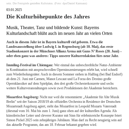
sein. Die Festspiele genießen Kultstatus. (Foto: dpa/Daniel Karmann)
03.01.2025
Die Kulturhöhepunkte des Jahres
Musik, Theater, Tanz und bildende Kunst: Bayerns
Kulturlandschaft blüht auch im neuen Jahr an vielen Orten
Auch in diesem Jahr ist in Bayern kulturell viel geboten. Etwa die
Landesausstellung über Ludwig I. in Regensburg (ab 10. Mai), das erste
Stadionkonzert in der Münchner Allianz Arena mit Guns N’ Roses (20. Juni) –
oder eben ganz was anderes: Tipps unserer Kulturredaktion fürs neue Jahr.
Immling-Festival im Chiemgau:
Wer einmal das unbeschreibliche Natur-Ambiente
in Kombination mit anspruchsvollen Operninszenierungen erlebt hat, wird schnell
zum Wiederholungstäter. Auch in diesem Sommer stehen in Halfing (bei Bad Endorf)
ab dem 21. Juni mit Carmen, Manot Lescaut und La Forza des Destino große
Opernklassiker auf dem Spielplan, den drei große Orchesterkonzerte und sechs
weitere Kulturveranstaltungen sowie zwei Produktionen der Akademie bereichern.
Mozartfest Augsburg:
Nicht nur weil die renommierte „Akademie für Alte Musik
Berlin“ seit der Saison 2018/19 als offizielles Orchestra in Residence der Deutschen
Mozartstadt Augsburg agiert, steht das Mozartfest in Leopold Mozarts Vaterstadt
(diesmal vom 16. Mai bis zum 1. Juni) ganz oben auf der kulturellen Agenda. Als
künstlerischer Leiter und cleverer Kurator mit Sinn für erlebnisreiche Konzepte feiert
Simon Pickel 2025 sein zehnjähriges Jubiläum. Man darf zu Recht neugierig sein auf
das aktuelle Programm, das am 18. Februar bekannt gegeben wird.