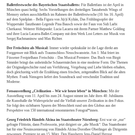
Ballettfestwoche des Bayerischen Staatsballetts:
Für Ballettfans ist der April in
München quasi heilig: Sechs Vorstellungen des dreiteiligen Tanzabends Wings of
Memory stehen ausschließlich im Rahmen der Ballettfestwoche (10. bis 16. April)
auf dem Spielplan – Bella Figura von Ji(r)í Kylián, Das Frühlingsopfer der
Wuppertaler Tanztheater-Legende Pina Bausch sowie der Faun von Sidi Larbi
Cherkaoui. Weiterer Höhepunkt: Lucia Lacarra mit ihrem Partner Matthew Golding
und ihrer Lucia Lacarra-Ballet-Company mit dem Werk Lost Letters zur Musik von
Sergej Rachmaninow und Max Richter.
Der Freischütz als Musical:
Immer wieder spektakulär ist die Lage direkt am
Forggensee mit Blick aufs Traumschloss Neuschwanstein. Am 1. Mai feiert im
Füssener Festpielhaus Freischütz – Das Musical Premiere. Das Buch von Birgit
Simmler bringt das unheimliche Schauermärchen in eine moderne Form. Die Themen
der Originalgeschichte rund um Verführung, Vergebung und Liebe bleiben erhalten,
doch gleichzeitig wirft die Erzählung einen frischen, zeitgemäßen Blick auf die alten
Mythen. Frank Nimsgern liefert den Soundtrack und verschmilzt Tradition und
Moderne.
Fotoausstellung „Civilization – Wie wir heute leben“ in München:
Mit der
Ausstellung vom 11. April bis zum 24. August nimmt im Jahr ihres 40. Jubiläums
die Kunsthalle die Widersprüche und die Vielfalt unserer Zivilisation in den Fokus.
Sie folgt den sichtbaren Spuren der Menschheit rund um den Globus aus der
Perspektive von 150 international renommierten Fotograf*innen.
Georg Friedrich Händels Alcina im Staatstheater Nürnberg:
Erst war sie „nur“
gefragte Flötistin, dann Professorin, jetzt dirigiert sie „alte Musik“: Das Staatstheater
hat für eine Neuinszenierung von Händels Alcina Dorothee Oberlinger als Dirigentin
gewonnen. Premiere ist am 15. März. Den Hausherrn Jens-Daniel Herzog