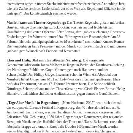
interessieren ohnehin immer Stücke mit einer mehrfachen zeitlichen Anbindung: hier,
wie „ein Zauberreich der Leidenschaft vor einer Welt aus Regeln und Effizienz in die
Knie geht“. Das könnte ziemlich spannend werden.
Musiktheater am Theater Regensburg:
Das Theater Regensburg kann mit breiter
Brust auf einige Opernerfolge zurückblicken: von Tristan und Isolde bis zur
Uraufführung der letzten Oper von Péter Eötvös, dazu gab es auch einige Operetten-
Entdeckungen. Im Winter ist immer Uraufführungszeit am Bismarckplatz: Am 23.
Februar feiert ein „multiperspektivisches Musiktheater“ nach Reiner Kunzes Roman
Die wunderbaren Jahre Premiere – mit der Musik von Torsten Rasch und mit Kunzes
„unbändigem Wunsch nach Freiheit und Kreativität“.
Eliza und Heilig Blut am Staatstheater Nürnberg:
Die vergötterte
Generalmusikdirektorin Joana Mallwitz ist längst in Berlin, der Tanztheater-Liebling
des Nürnberger Publikums Goyo Montero geht nach Hannover, und der
Schauspielchef Jan Philipp Gloger inszeniert schon in Wien. Als Abschied von
Nürnberg liefert Gloger eine My Fair Lady-Version in Kammerspielformat: Eliza
heißt das Experiment, das am 17. Februar Premiere feiert. Die Saison schließt
Nürnbergs Schauspielhaus mit der Theaterfassung von Gisela Elsners Roman Heilig
Blut ab 6. Juni: leidenschaftlicher Antifaschismus gegen deutsche Gemütlichkeit.
„Tage Alter Musik“ in Regensburg:
„Neue Horizonte 2025“ nennt sich diesmal
das europaweit führende Festival in Regensburg, das 40 Jahre alt wird und am 6.
Juni beginnt. Kaum etwas, was man bei dieser Jubiläumsausgabe vergessen hätte:
Palestrinas 500. Geburtstag, 1050 Jahre Regensburger Domspatzen, den regionalen
Bezug mit Musik aus der Hofbibliothek der Thurn und Taxis. Es kommt erneut die
fabelhafte Truppe „Solomon’s Knot“, die Duodez-Höfe und ihre Musik werden
wieder lebendig, und am 9. Juni endet das Festival mit Florenz im Klangrausch.