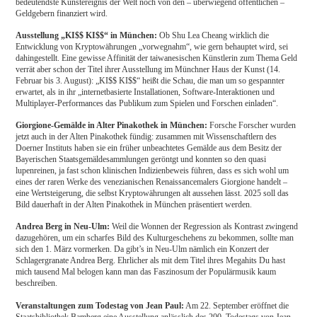
bedeutendste Kunstereignis der Welt noch von den – überwiegend öffentlichen –
Geldgebern finanziert wird.
Ausstellung „KI$$ KI$$“ in München:
Ob Shu Lea Cheang wirklich die
Entwicklung von Kryptowährungen „vorwegnahm“, wie gern behauptet wird, sei
dahingestellt. Eine gewisse Affinität der taiwanesischen Künstlerin zum Thema Geld
verrät aber schon der Titel ihrer Ausstellung im Münchner Haus der Kunst (14.
Februar bis 3. August): „KI$$ KI$$“ heißt die Schau, die man um so gespannter
erwartet, als in ihr „internetbasierte Installationen, Software-Interaktionen und
Multiplayer-Performances das Publikum zum Spielen und Forschen einladen“.
Giorgione-Gemälde in Alter Pinakothek in München:
Forsche Forscher wurden
jetzt auch in der Alten Pinakothek fündig: zusammen mit Wissenschaftlern des
Doerner Instituts haben sie ein früher unbeachtetes Gemälde aus dem Besitz der
Bayerischen Staatsgemäldesammlungen geröntgt und konnten so den quasi
lupenreinen, ja fast schon klinischen Indizienbeweis führen, dass es sich wohl um
eines der raren Werke des venezianischen Renaissancemalers Giorgione handelt –
eine Wertsteigerung, die selbst Kryptowährungen alt aussehen lässt. 2025 soll das
Bild dauerhaft in der Alten Pinakothek in München präsentiert werden.
Andrea Berg in Neu-Ulm:
Weil die Wonnen der Regression als Kontrast zwingend
dazugehören, um ein scharfes Bild des Kulturgeschehens zu bekommen, sollte man
sich den 1. März vormerken. Da gibt’s in Neu-Ulm nämlich ein Konzert der
Schlagergranate Andrea Berg. Ehrlicher als mit dem Titel ihres Megahits Du hast
mich tausend Mal belogen kann man das Faszinosum der Populärmusik kaum
beschreiben.
Veranstaltungen zum Todestag von Jean Paul:
Am 22. September eröffnet die
Staatsbibliothek Bamberg eine Ausstellung anlässlich des 200. Todestags von Jean