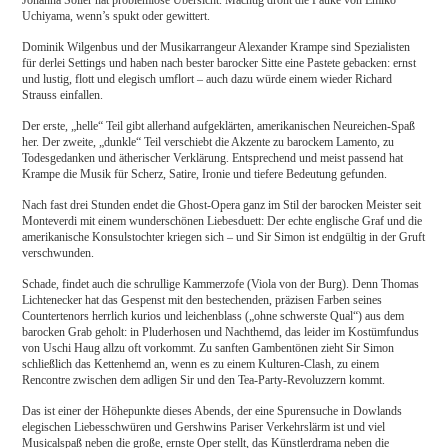
Uchiyama, wenn’s spukt oder gewittert.
Dominik Wilgenbus und der Musikarrangeur Alexander Krampe sind Spezialisten
für derlei Settings und haben nach bester barocker Sitte eine Pastete gebacken: ernst
und lustig, flott und elegisch umflort – auch dazu würde einem wieder Richard
Strauss einfallen.
Der erste, „helle“ Teil gibt allerhand aufgeklärten, amerikanischen Neureichen-Spaß
her. Der zweite, „dunkle“ Teil verschiebt die Akzente zu barockem Lamento, zu
Todesgedanken und ätherischer Verklärung. Entsprechend und meist passend hat
Krampe die Musik für Scherz, Satire, Ironie und tiefere Bedeutung gefunden.
Nach fast drei Stunden endet die Ghost-Opera ganz im Stil der barocken Meister seit
Monteverdi mit einem wunderschönen Liebesduett: Der echte englische Graf und die
amerikanische Konsulstochter kriegen sich – und Sir Simon ist endgültig in der Gruft
verschwunden.
Schade, findet auch die schrullige Kammerzofe (Viola von der Burg). Denn Thomas
Lichtenecker hat das Gespenst mit den bestechenden, präzisen Farben seines
Countertenors herrlich kurios und leichenblass („ohne schwerste Qual“) aus dem
barocken Grab geholt: in Pluderhosen und Nachthemd, das leider im Kostümfundus
von Uschi Haug allzu oft vorkommt. Zu sanften Gambentönen zieht Sir Simon
schließlich das Kettenhemd an, wenn es zu einem Kulturen-Clash, zu einem
Rencontre zwischen dem adligen Sir und den Tea-Party-Revoluzzern kommt.
Das ist einer der Höhepunkte dieses Abends, der eine Spurensuche in Dowlands
elegischen Liebesschwüren und Gershwins Pariser Verkehrslärm ist und viel
Musicalspaß neben die große, ernste Oper stellt, das Künstlerdrama neben die