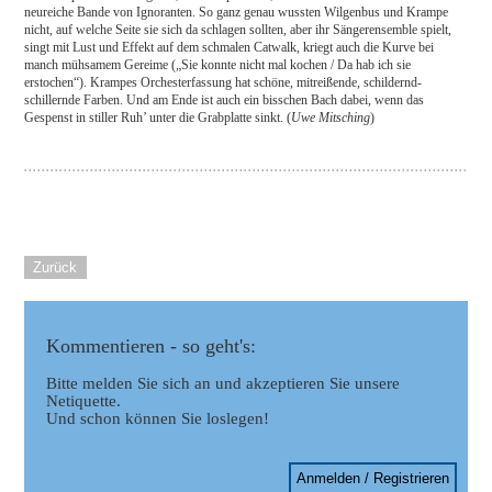
neureiche Bande von Ignoranten. So ganz genau wussten Wilgenbus und Krampe
nicht, auf welche Seite sie sich da schlagen sollten, aber ihr Sängerensemble spielt,
singt mit Lust und Effekt auf dem schmalen Catwalk, kriegt auch die Kurve bei
manch mühsamem Gereime („Sie konnte nicht mal kochen / Da hab ich sie
erstochen“). Krampes Orchesterfassung hat schöne, mitreißende, schildernd-
schillernde Farben. Und am Ende ist auch ein bisschen Bach dabei, wenn das
Gespenst in stiller Ruh’ unter die Grabplatte sinkt. (
Uwe Mitsching
)
Zurück
Kommentieren - so geht's:
Bitte melden Sie sich an und akzeptieren Sie unsere
Netiquette.
Und schon können Sie loslegen!
Anmelden / Registrieren