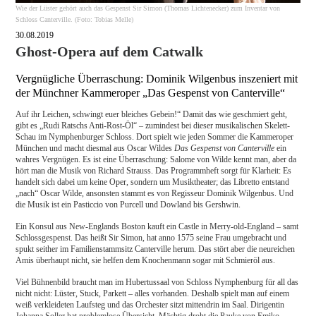
Wie der Lüster gehört auch das Gespenst Sir Simon (Thomas Lichtenecker) zum Inventar von
Schloss Canterville. (Foto: Tobias Melle)
30.08.2019
Ghost-Opera auf dem Catwalk
Vergnügliche Überraschung: Dominik Wilgenbus inszeniert mit
der Münchner Kammeroper „Das Gespenst von Canterville“
Auf ihr Leichen, schwingt euer bleiches Gebein!“ Damit das wie geschmiert geht,
gibt es „Rudi Ratschs Anti-Rost-Öl“ – zumindest bei dieser musikalischen Skelett-
Schau im Nymphenburger Schloss. Dort spielt wie jeden Sommer die Kammeroper
München und macht diesmal aus Oscar Wildes
Das Gespenst von Canterville
ein
wahres Vergnügen. Es ist eine Überraschung: Salome von Wilde kennt man, aber da
hört man die Musik von Richard Strauss. Das Programmheft sorgt für Klarheit: Es
handelt sich dabei um keine Oper, sondern um Musiktheater; das Libretto entstand
„nach“ Oscar Wilde, ansonsten stammt es von Regisseur Dominik Wilgenbus. Und
die Musik ist ein Pasticcio von Purcell und Dowland bis Gershwin.
Ein Konsul aus New-Englands Boston kauft ein Castle in Merry-old-England – samt
Schlossgespenst. Das heißt Sir Simon, hat anno 1575 seine Frau umgebracht und
spukt seither im Familienstammsitz Canterville herum. Das stört aber die neureichen
Amis überhaupt nicht, sie helfen dem Knochenmann sogar mit Schmieröl aus.
Viel Bühnenbild braucht man im Hubertussaal von Schloss Nymphenburg für all das
nicht nicht: Lüster, Stuck, Parkett – alles vorhanden. Deshalb spielt man auf einem
weiß verkleideten Laufsteg und das Orchester sitzt mittendrin im Saal. Dirigentin
Johanna Soller hat problemlose Übersicht. Mächtig droht die Pauke von Emiko