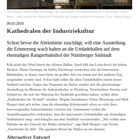
Seit einigen Jahren liegen die Anlagen des ehemaligen Güterrangierbahnhofs in Nürnbergs Süden
brach – bald wurden die Hallen ein Treffpunkt der Sprayer und der Fotografen. (Foto: Martin Kopp)
09.03.2018
Kathedralen der Industriekultur
Schon bevor die Abrissbirne zuschlägt, will eine Ausstellung
die Erinnerung wach halten an die Umladehallen auf dem
ehemaligen Rangierbahnhof der Nürnberger Südstadt
Kalt pfeift der Wind durch die offenen Hallen. Sanft fällt das Licht durch die hohen
Decken. Hinter Gestrüpp im Süden Nürnbergs verstecken sich die historischen
Bahnhallen, in denen einst Güter im großen Stil von einem auf den anderen Zug
umgeladen worden sind. Schon bald sollen die alten Umladehallen einem neuen
Stadtteil weichen. Gegen das Vergessen im Süden wendet sich die gleichnamige
Ausstellung im Museum für Industriekultur in Nürnberg. Verschiedene Vereine und
Initiativen, die sich der Wahrung des Stadtbilds gewidmet haben, wollen diese
„Kathedralen der Technik“ erhalten. Brigitte Sesselmann, Elmar Hönekopp und Wolf
Hergert sind sich sicher, dass die ehemalige Arbeiterstadt schon zu viele ihrer
hervorragenden Industriebauten verloren hat. Gemeinsam wollen die
Ausstellungsmacher verhindern, dass die imposanten Umladehallen am ehemaligen
Südbahnhof sang- und klanglos aus dem Stadtbild verschwinden. „Wir wollen eine
Debatte um die Zukunft der Hallen entfachen“, sagt Wolf Hergert vom Verein
„Geschichte für Alle“. Der geplante Abriss der Hallen sei ein Jammer.
Alternativer Entwurf