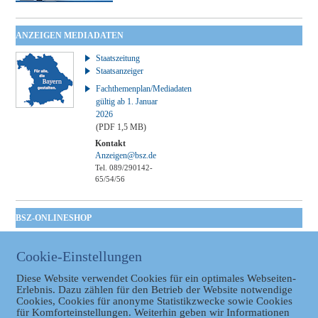
ANZEIGEN MEDIADATEN
Staatszeitung
Staatsanzeiger
Fachthemenplan/Mediadaten
gültig ab 1. Januar
2026
(PDF 1,5 MB)
Kontakt
Anzeigen@bsz.de
Tel. 089/290142-
65/54/56
BSZ-ONLINESHOP
Kommunales
Taschenbuch
Cookie-Einstellungen
GVBl | Einbanddecke
Diese Website verwendet Cookies für ein optimales Webseiten-
Erlebnis. Dazu zählen für den Betrieb der Website notwendige
Cookies, Cookies für anonyme Statistikzwecke sowie Cookies
für Komforteinstellungen. Weiterhin geben wir Informationen