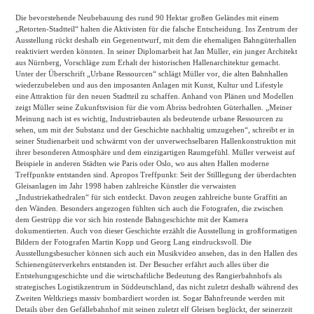
Die bevorstehende Neubebauung des rund 90 Hektar großen Geländes mit einem
„Retorten-Stadtteil“ halten die Aktivisten für die falsche Entscheidung. Ins Zentrum der
Ausstellung rückt deshalb ein Gegenentwurf, mit dem die ehemaligen Bahngüterhallen
reaktiviert werden könnten. In seiner Diplomarbeit hat Jan Müller, ein junger Architekt
aus Nürnberg, Vorschläge zum Erhalt der historischen Hallenarchitektur gemacht.
Unter der Überschrift „Urbane Ressourcen“ schlägt Müller vor, die alten Bahnhallen
wiederzubeleben und aus den imposanten Anlagen mit Kunst, Kultur und Lifestyle
eine Attraktion für den neuen Stadtteil zu schaffen. Anhand von Plänen und Modellen
zeigt Müller seine Zukunftsvision für die vom Abriss bedrohten Güterhallen. „Meiner
Meinung nach ist es wichtig, Industriebauten als bedeutende urbane Ressourcen zu
sehen, um mit der Substanz und der Geschichte nachhaltig umzugehen“, schreibt er in
seiner Studienarbeit und schwärmt von der unverwechselbaren Hallenkonstruktion mit
ihrer besonderen Atmosphäre und dem einzigartigen Raumgefühl. Müller verweist auf
Beispiele in anderen Städten wie Paris oder Oslo, wo aus alten Hallen moderne
Treffpunkte entstanden sind. Apropos Treffpunkt: Seit der Stilllegung der überdachten
Gleisanlagen im Jahr 1998 haben zahlreiche Künstler die verwaisten
„Industriekathedralen“ für sich entdeckt. Davon zeugen zahlreiche bunte Graffiti an
den Wänden. Besonders angezogen fühlten sich auch die Fotografen, die zwischen
dem Gestrüpp die vor sich hin rostende Bahngeschichte mit der Kamera
dokumentierten. Auch von dieser Geschichte erzählt die Ausstellung in großformatigen
Bildern der Fotografen Martin Kopp und Georg Lang eindrucksvoll. Die
Ausstellungsbesucher können sich auch ein Musikvideo ansehen, das in den Hallen des
Schienengüterverkehrs entstanden ist. Der Besucher erfährt auch alles über die
Entstehungsgeschichte und die wirtschaftliche Bedeutung des Rangierbahnhofs als
strategisches Logistikzentrum in Süddeutschland, das nicht zuletzt deshalb während des
Zweiten Weltkriegs massiv bombardiert worden ist. Sogar Bahnfreunde werden mit
Details über den Gefällebahnhof mit seinen zuletzt elf Gleisen beglückt, der seinerzeit