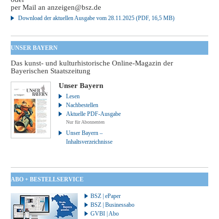
per Mail an
anzeigen@bsz.de
Download der aktuellen Ausgabe vom 28.11.2025 (PDF, 16,5 MB)
UNSER BAYERN
Das kunst- und kulturhistorische Online-Magazin der
Bayerischen Staatszeitung
Unser Bayern
Lesen
Nachbestellen
Aktuelle PDF-Ausgabe
Nur für Abonnenten
Unser Bayern –
Inhaltsverzeichnisse
ABO + BESTELLSERVICE
BSZ | ePaper
BSZ | Businessabo
GVBI | Abo