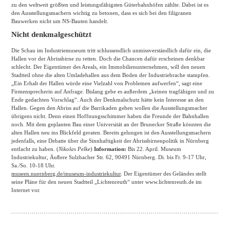
zu den weltweit größten und leistungsfähigsten Güterbahnhöfen zählte. Dabei ist es
den Ausstellungsmachern wichtig zu betonen, dass es sich bei den filigranen
Bauwerken nicht um NS-Bauten handelt.
Nicht denkmalgeschützt
Die Schau im Industriemuseum tritt schlussendlich unmissverständlich dafür ein, die
Hallen vor der Abrissbirne zu retten. Doch die Chancen dafür erscheinen denkbar
schlecht. Der Eigentümer des Areals, ein Immobilienunternehmen, will den neuen
Stadtteil ohne die alten Umladehallen aus dem Boden der Industriebrache stampfen.
„Ein Erhalt der Hallen würde eine Vielzahl von Problemen aufwerfen“, sagt eine
Firmensprecherin auf Anfrage. Bislang gebe es außerdem „keinen tragfähigen und zu
Ende gedachten Vorschlag“. Auch der Denkmalschutz hätte kein Interesse an den
Hallen. Gegen den Abriss auf die Barrikaden gehen wollen die Ausstellungsmacher
übrigens nicht. Denn einen Hoffnungsschimmer haben die Freunde der Bahnhallen
noch. Mit dem geplanten Bau einer Universität an der Brunecker Straße könnten die
alten Hallen neu ins Blickfeld geraten. Bereits gelungen ist den Ausstellungsmachern
jedenfalls, eine Debatte über die Sinnhaftigkeit der Abrissbirnenpolitik in Nürnberg
entfacht zu haben. (
Nikolas Pelke
)
Information:
Bis 22. April. Museum
Industriekultur, Äußere Sulzbacher Str. 62, 90491 Nürnberg. Di. bis Fr. 9-17 Uhr,
Sa./So. 10-18 Uhr.
museen.nuernberg.de/museum-industriekultur
. Der Eigentümer des Geländes stellt
seine Pläne für den neuen Stadtteil „Lichtenreuth“ unter www.lichtenreuth.de im
Internet vor.