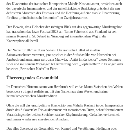
des Klaviertrios der iranischen Komponistin Mahdis Kashani antrat, bestärkten auch
der bayerische Innenminister und der mittelfränkische Bezirkstagspräsident die neu
definierten Absichten des Festivals und die Hoffnung auf eine stabile Finanzierung
für diese „mittelfränkische Institution“ im Zweijahresturnus.
Den Beweis, dass Hölscher den richtigen Blick auf das gegenwärtige Musikangebot
hat, trat schon das letzte Festival 2023 an: Tarmo Peltokoski aus Finnland ist seit
seinem Konzert in St. Sebald in Nürnberg auf internationalem Weg in die
Konzertpläne allüberall.
Der Name für 2025 ist Kian Soltani: Der iranische Cellist ist in allen
Saisonvorschauen vertreten, jetzt spielt er in der Stiftsbasilika von Herrieden bei
Ansbach und zusammen mit Joana Mallwitz. „Artist in Residence“ dieses Sommers
ist er und mit seinem Vorgänger Kit Armstrong beim „Gipfeltreffen“ in Erlangen oder
bei einer „Persischen Nacht“ in Fürth.
Überzeugendes Gesamtbild
Im Deutschen Hirtenmuseum von Hersbruck will er das Motto Zwischen den Welten
besonders stringent realisieren: mit den Namen aus dem Westen und seiner
heimatlich-persischen Musiktradition.
Ohne die will das uraufgeführte Klaviertrio von Mahdis Kashani in der Interpretation
durch das Sitkovetsky Trio auskommen: mit motorischem Drive, scharf formuliertem
Vorandrängen der beiden Streicher, starker Rhythmisierung, Gedankenverlorenheit
und immer wieder neu einsetzenden Attacken.
Das alles überzeugt als Gesamtbild von Kampf und Versöhnung, Hoffnung oder