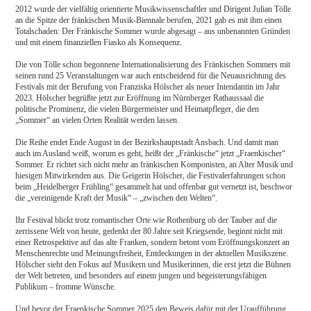
2012 wurde der vielfältig orientierte Musikwissenschaftler und Dirigent Julian Tölle
an die Spitze der fränkischen Musik-Biennale berufen, 2021 gab es mit ihm einen
Totalschaden: Der Fränkische Sommer wurde abgesagt – aus unbenannten Gründen
und mit einem finanziellen Fiasko als Konsequenz.
Die von Tölle schon begonnene Internationalisierung des Fränkischen Sommers mit
seinen rund 25 Veranstaltungen war auch entscheidend für die Neuausrichtung des
Festivals mit der Berufung von Franziska Hölscher als neuer Intendantin im Jahr
2023. Hölscher begrüßte jetzt zur Eröffnung im Nürnberger Rathaussaal die
politische Prominenz, die vielen Bürgermeister und Heimatpfleger, die den
„Sommer“ an vielen Orten Realität werden lassen.
Die Reihe endet Ende August in der Bezirkshauptstadt Ansbach. Und damit man
auch im Ausland weiß, worum es geht, heißt der „Fränkische“ jetzt „Fraenkischer“
Sommer. Er richtet sich nicht mehr an fränkischen Komponisten, an Alter Musik und
hiesigen Mitwirkenden aus. Die Geigerin Hölscher, die Festivalerfahrungen schon
beim „Heidelberger Frühling“ gesammelt hat und offenbar gut vernetzt ist, beschwor
die „vereinigende Kraft der Musik“ – „zwischen den Welten“.
Ihr Festival blickt trotz romantischer Orte wie Rothenburg ob der Tauber auf die
zerrissene Welt von heute, gedenkt der 80 Jahre seit Kriegsende, beginnt nicht mit
einer Retrospektive auf das alte Franken, sondern betont vom Eröffnungskonzert an
Menschenrechte und Meinungsfreiheit, Entdeckungen in der aktuellen Musikszene.
Hölscher sieht den Fokus auf Musikern und Musikerinnen, die erst jetzt die Bühnen
der Welt betreten, und besonders auf einem jungen und begeisterungsfähigen
Publikum – fromme Wünsche.
Und bevor der Fraenkische Sommer 2025 den Beweis dafür mit der Uraufführung