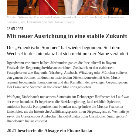
Mit dem Sitkovetsky Trio eröffnete Leiterin Franziska Hölscher (2. von links) den Fraenkischen
Sommer. (Foto: Fränkischer Sommer/Thomas Scherer)
23.05.2025
Mit neuer Ausrichtung in eine stabile Zukunft
Der „Fraenkische Sommer“ hat wieder begonnen: Seit dem
Wechsel in der Intendanz hat sich nicht nur der Name verändert
Irgendwann vor einem halben Jahrhundert gab es die Idee, überall in Bayern
Festivals der Regierungsbezirke auszurichten: Zusätzlich zu den etablierten
Festspielorten wie Bayreuth, Nürnberg, Ansbach, Würzburg oder München sollte es
den ganzen Sommer hindurch an historischen Stätten Konzerte mit Alter Musik
regional bedeutender Komponisten und den Künstlern der jeweiligen Gegend geben.
Der Fränkische Sommer ist von dieser Idee übriggeblieben.
Wolfgang Riedelbauch mit seinem Stammsitz im Dehnberger Hoftheater bei Lauf war
der erste Intendant. Er begeisterte die Bezirksregierung, fand reichlich Spielorte,
entdeckte barocke Komponisten aus Franken und gründete die Musica-Franconia-
Ensembles, als die historische Aufführungspraxis ihren Siegeszug antrat. Wer hatte je
zuvor die Oratorien des Ansbacher Händel-Adlatus John Christopher Smith gehört?
Riedelbauch hat sie entdeckt.
2021 bescherte die Absage ein Finanzfiasko