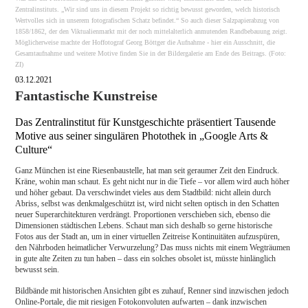
Zentralinstituts. „Wir sind uns in diesem Projekt so richtig bewusst geworden, welch historisch
Wertvolles sich in unserem fotografischen Schatz befindet.“ So auch dieser Salzpapierabzug von
1858/1862, der den Viktualienmarkt mit der noch mittelalterlich anmutenden Randbebauung zeigt.
Möglicherweise machte der Hoffotograf Georg Böttger die Aufnahme - hier ein Ausschnitt, die
Gesamtaufnahme und weitere Motive finden Sie in der Bildergalerie am Ende des Beitrags. (Foto:
ZI)
03.12.2021
Fantastische Kunstreise
Das Zentralinstitut für Kunstgeschichte präsentiert Tausende
Motive aus seiner singulären Photothek in „Google Arts &
Culture“
Ganz München ist eine Riesenbaustelle, hat man seit geraumer Zeit den Eindruck.
Kräne, wohin man schaut. Es geht nicht nur in die Tiefe – vor allem wird auch höher
und höher gebaut. Da verschwindet vieles aus dem Stadtbild: nicht allein durch
Abriss, selbst was denkmalgeschützt ist, wird nicht selten optisch in den Schatten
neuer Superarchitekturen verdrängt. Proportionen verschieben sich, ebenso die
Dimensionen städtischen Lebens. Schaut man sich deshalb so gerne historische
Fotos aus der Stadt an, um in einer virtuellen Zeitreise Kontinuitäten aufzuspüren,
den Nährboden heimatlicher Verwurzelung? Das muss nichts mit einem Wegträumen
in gute alte Zeiten zu tun haben – dass ein solches obsolet ist, müsste hinlänglich
bewusst sein.
Bildbände mit historischen Ansichten gibt es zuhauf, Renner sind inzwischen jedoch
Online-Portale, die mit riesigen Fotokonvoluten aufwarten – dank inzwischen