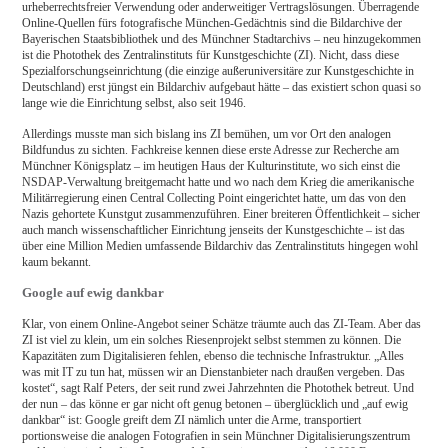
urheberrechtsfreier Verwendung oder anderweitiger Vertragslösungen. Überragende
Online-Quellen fürs fotografische München-Gedächtnis sind die Bildarchive der
Bayerischen Staatsbibliothek und des Münchner Stadtarchivs – neu hinzugekommen
ist die Photothek des Zentralinstituts für Kunstgeschichte (ZI). Nicht, dass diese
Spezialforschungseinrichtung (die einzige außeruniversitäre zur Kunstgeschichte in
Deutschland) erst jüngst ein Bildarchiv aufgebaut hätte – das existiert schon quasi so
lange wie die Einrichtung selbst, also seit 1946.
Allerdings musste man sich bislang ins ZI bemühen, um vor Ort den analogen
Bildfundus zu sichten. Fachkreise kennen diese erste Adresse zur Recherche am
Münchner Königsplatz – im heutigen Haus der Kulturinstitute, wo sich einst die
NSDAP-Verwaltung breitgemacht hatte und wo nach dem Krieg die amerikanische
Militärregierung einen Central Collecting Point eingerichtet hatte, um das von den
Nazis gehortete Kunstgut zusammenzuführen. Einer breiteren Öffentlichkeit – sicher
auch manch wissenschaftlicher Einrichtung jenseits der Kunstgeschichte – ist das
über eine Million Medien umfassende Bildarchiv das Zentralinstituts hingegen wohl
kaum bekannt.
Google auf ewig dankbar
Klar, von einem Online-Angebot seiner Schätze träumte auch das ZI-Team. Aber das
ZI ist viel zu klein, um ein solches Riesenprojekt selbst stemmen zu können. Die
Kapazitäten zum Digitalisieren fehlen, ebenso die technische Infrastruktur. „Alles
was mit IT zu tun hat, müssen wir an Dienstanbieter nach draußen vergeben. Das
kostet“, sagt Ralf Peters, der seit rund zwei Jahrzehnten die Photothek betreut. Und
der nun – das könne er gar nicht oft genug betonen – überglücklich und „auf ewig
dankbar“ ist: Google greift dem ZI nämlich unter die Arme, transportiert
portionsweise die analogen Fotografien in sein Münchner Digitalisierungszentrum