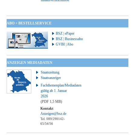
ABO + BESTELLSERVICE
BSZ | ePaper
BSZ | Businessabo
GVBI | Abo
ANZEIGEN MEDIADATEN
Staatszeitung
Staatsanzeiger
Fachthemenplan/Mediadaten
gültig ab 1. Januar
2026
(PDF 1,5 MB)
Kontakt
Anzeigen@bsz.de
Tel. 089/290142-
65/54/56