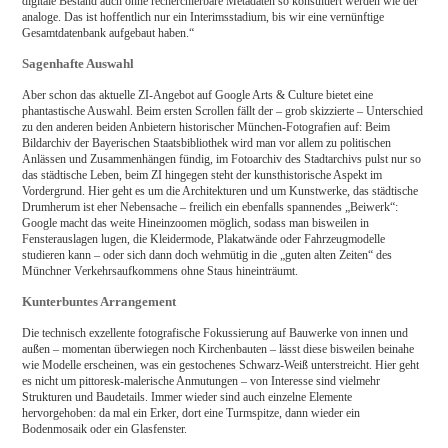
digitale Bestand auch ohne recherchierbare Metadaten so konsultiert werden wie der
analoge. Das ist hoffentlich nur ein Interimsstadium, bis wir eine vernünftige
Gesamtdatenbank aufgebaut haben.“
Sagenhafte Auswahl
Aber schon das aktuelle ZI-Angebot auf Google Arts & Culture bietet eine
phantastische Auswahl. Beim ersten Scrollen fällt der – grob skizzierte – Unterschied
zu den anderen beiden Anbietern historischer München-Fotografien auf: Beim
Bildarchiv der Bayerischen Staatsbibliothek wird man vor allem zu politischen
Anlässen und Zusammenhängen fündig, im Fotoarchiv des Stadtarchivs pulst nur so
das städtische Leben, beim ZI hingegen steht der kunsthistorische Aspekt im
Vordergrund. Hier geht es um die Architekturen und um Kunstwerke, das städtische
Drumherum ist eher Nebensache – freilich ein ebenfalls spannendes „Beiwerk“:
Google macht das weite Hineinzoomen möglich, sodass man bisweilen in
Fensterauslagen lugen, die Kleidermode, Plakatwände oder Fahrzeugmodelle
studieren kann – oder sich dann doch wehmütig in die „guten alten Zeiten“ des
Münchner Verkehrsaufkommens ohne Staus hineinträumt.
Kunterbuntes Arrangement
Die technisch exzellente fotografische Fokussierung auf Bauwerke von innen und
außen – momentan überwiegen noch Kirchenbauten – lässt diese bisweilen beinahe
wie Modelle erscheinen, was ein gestochenes Schwarz-Weiß unterstreicht. Hier geht
es nicht um pittoresk-malerische Anmutungen – von Interesse sind vielmehr
Strukturen und Baudetails. Immer wieder sind auch einzelne Elemente
hervorgehoben: da mal ein Erker, dort eine Turmspitze, dann wieder ein
Bodenmosaik oder ein Glasfenster.