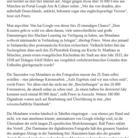
und bereitet sie dort fürs Internet auf. Jüngst gingen etwas über 16 000 Fotos aus
München im Portal Google Arts & Culture online. „Wer das von draußen, also
außerhalb Deutschlands, anklickt, bekommt sogar eine englischsprachige Version“,
freut sich Peters.
Man argwöhnt: Was hat Google von dieser fürs ZI einmaligen Chance? „Dem
Konzern geht es wohl vor allem darum, viele unterschiedliche und große
Datenmengen fürs Machine Learning zur Verfügung zu haben, um Metadaten
weltweit miteinander in Verbindung zu bringen“, überlegt Peters. Wenn also jemand
in Südamerika über protestantische Kirchen recherchiert: Vielleicht liefert ihm das
Suchergebnis dann auch den ZI-Photothek-Eintrag zur Kirche St. Matthäus in
München, jenem ersten evangelischen Kirchenbau der Stadt aus dem Jahr 1833, der
1938 auf Drängen Adolf Hitlers aus vorgeblich verkehrstechnischen Gründen dem
Erdboden gleichgemacht wurde?
Die Tausenden von Metadaten zu den Fotografien musste das ZI-Team selbst
erstellen – eine jahrelange Kärrnerarbeit. „Aufs Ergebnis sind wir nun schon stolz“,
verrät Peters. Vor allem sind das nicht nur die „Beschriftungen“ zu den 16 000
Fotomotiven, die aktuell online zu sehen sind: „In einem halben bis dreiviertel Jahr
kommen noch einmal 80 000 dazu“, stellt Peters in Aussicht. Weitere 180 000
Digitalisate warten auch auf Bearbeitung und Überführung in eine „eher
wissenschaftliche Datenbank“.
Die Metadaten werden händisch in Tabellen eingetragen – was ebenso per Hand und
nicht, wie man annehmen könnte, automatisiert von Google erledigt wird, ist die
Übernahme der recht langen ZI-spezifischen Motivkennungen. Ralf Peters erklärt
den Vorteil: „Der Dateiname der digitalisierten Fotografie hält den genauen Standort
des analogen Abzugs in der Sammlung fest. Hausintern kann also der gesamte