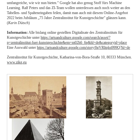
umfangreiche, wie wir nun bieten.“ Google hat also genug Stoff fürs Machine
Learning. Ralf Peters und das ZI-Team wollen unterdessen auch noch weiter an den
Tabellen- und Spalteneingaben feilen, damit man auch mit diesem Online-Angebot
2022 beim Jubiläum „75 Jahre Zentralinstitut für Kunstgeschichte“ glänzen kann.
(
Karin Dütsch
)
Information:
Alle bislang online gestellten Digitalisate des Zentralinstituts für
Kunstgeschichte unter
https://artsandculture.google.com/search/asset/?
p=zentralinstitut-fuer-kunstgeschichte&em=m02h6_6p&hl=de&categoryid=place
Eine Auswahl unter
https://artsandculture.google.com/story/0gVRltploi999Q?hl=de
Zentralinstitut für Kunstgeschichte, Katharina-von-Bora-Straße 10, 80333 München.
www.zikg.eu