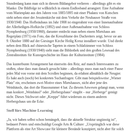
Stundenlang kann man sich in diesem Bildangebot verlieren – allerdings gibt es ein
Manko: Die Bildfolge ist willkürlich in einem Endlosband arrangiert. Eine Aufnahme
vom Marienplatz aus den Jahren von 1885/1895 mit einer Phalanx von Kutschen
steht neben einer der Jesuitenkirche mit dem Verkehr der Neuhauser Straße von
1930/1940. Das Hofbräuhaus im Jahr 1908 ist eingerahmt von einer Innenaufnahme
der Allerheiligen-Hofkirche (1892) und einer Außenaufnahme von Schloss
Nymphenburg (1950/1960), darunter entdeckt man neben einem Mietshaus am
Regerplatz (1971) ein Foto, das die Kreuzblume des Dachreiters zeigt, bevor sie am
9. Oktober 1880 auf der Giesinger Kirche Heilig Kreuz installiert wurde. Und direkt
neben dem Blick auf chinesische Tapeten in einem Schlafzimmer von Schloss
Nymphenburg (1930/1940) sieht man die Bibliothek und den großen Lesesaal des
Zentralinstituts für Kunstgeschichte im Haus der Kulturinstitute (1984).
Das kunterbunte Arrangement hat einerseits den Reiz, auf manch Interessantes zu
stoßen, ohne dass man danach gesucht hätte – allerdings muss man nach einer Pause
jedes Mal von vorne mit dem Scrollen beginnen, da erlahmt allmählich die Neugier.
Es hakt auch (noch) bei konkreten Suchanfragen: Gibt man beispielsweise „Wiener
Platz“ ein, erscheinen zwei Motive eines Mietshauses, nicht aber jene des
Weinhäusls, das dort die Hausnummer 4 hat. Zu diesem Anwesen gelangt man, wenn
man konkret „Weinhäusl“ oder „Herbergshaus“ eingibt – nur „Herberge“ genügt
nicht. Dieses Stichwort oder „Kreppe“ führt wiederum zu einem anderen
Herbergshaus um die Ecke.
Stoff fürs Machine Learning
„Ja, wir haben selbst schon bemängelt, dass die aktuelle Struktur ungünstig ist“,
bedauert Peters und entschuldigt Google Arts & Culture: „Ursprünglich war diese
Plattform als eine Art Showcase für kleinere Bestände konzipiert, nicht aber für solch