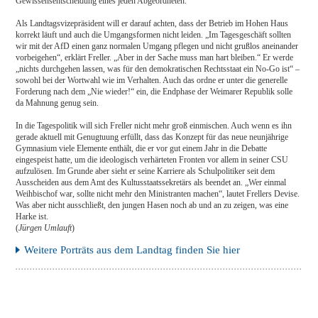
Gewissensentscheidung eines jeden Abgeordneten.
Als Landtagsvizepräsident will er darauf achten, dass der Betrieb im Hohen Haus
korrekt läuft und auch die Umgangsformen nicht leiden. „Im Tagesgeschäft sollten
wir mit der AfD einen ganz normalen Umgang pflegen und nicht grußlos aneinander
vorbeigehen“, erklärt Freller. „Aber in der Sache muss man hart bleiben.“ Er werde
„nichts durchgehen lassen, was für den demokratischen Rechtsstaat ein No-Go ist“ –
sowohl bei der Wortwahl wie im Verhalten. Auch das ordne er unter die generelle
Forderung nach dem „Nie wieder!“ ein, die Endphase der Weimarer Republik solle
da Mahnung genug sein.
In die Tagespolitik will sich Freller nicht mehr groß einmischen. Auch wenn es ihn
gerade aktuell mit Genugtuung erfüllt, dass das Konzept für das neue neunjährige
Gymnasium viele Elemente enthält, die er vor gut einem Jahr in die Debatte
eingespeist hatte, um die ideologisch verhärteten Fronten vor allem in seiner CSU
aufzulösen. Im Grunde aber sieht er seine Karriere als Schulpolitiker seit dem
Ausscheiden aus dem Amt des Kultusstaatssekretärs als beendet an. „Wer einmal
Weihbischof war, sollte nicht mehr den Ministranten machen“, lautet Frellers Devise.
Was aber nicht ausschließt, den jungen Hasen noch ab und an zu zeigen, was eine
Harke ist.
(
Jürgen Umlauft
)
Weitere Porträts aus dem Landtag finden Sie hier