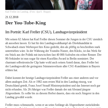
Karl Freller im Landtag. (Foto: dpa/S. Hoppe)
21.12.2018
Der You-Tube-King
Im Porträt: Karl Freller (CSU), Landtagsvizepräsident
Mit seinen 62 Jahren hat Karl Freller diesen Sommer die Jungen in der CSU ziemlich
alt aussehen lassen. Er hat für den Landtagswahlkampf als Direktkandidat in
Schwabach einen Werbespot fürs Kino gedreht, den als pfiffig zu beschreiben stark
untertrieben wäre. In der Währung der Youtube-Nutzer, den Klicks, ist das Werk für
ein Stück aus der Politik mit inzwischen fast 40 000 Aufrufen ein echter Renner. Der
90-Sekünder ist nun sogar für einen Kurzfilm-Award in Berlin nominiert. Der
charmant selbstironische Clip hatte wohl auch seinen Anteil daran, dass Freller bei
der Landtagswahl die geringsten Stimmenverluste aller CSU-Kandidaten in Bayern
erlitten hat.
Dabei kommt der heutige Landtagsvizepräsident Freller aus einer anderen und vor
allem analogen Zeit. Als er 1982 zum ersten Mal in den Landtag einzog, war
Deutschland geteilt, Franz Josef Strauß Ministerpräsident und das Internet noch gar
nicht erfunden. Als 26-Jähriger war Freller damals der mit Abstand jüngste
Abgeordnete. Es sollte bis zu diesem Herbst dauern, dass ein noch Jüngerer in den
Landtag gewählt wurde.
Freller muss schmunzeln, wenn er an seine Anfänge als Abgeordneter zurückdenkt.