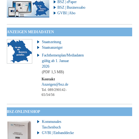
BSZ | ePaper
BSZ | Businessabo
GVBI | Abo
ANZEIGEN MEDIADATEN
Staatszeitung
Staatsanzeiger
Fachthemenplan/Mediadaten
gültig ab 1. Januar
2026
(PDF 1,5 MB)
Kontakt
Anzeigen@bsz.de
Tel. 089/290142-
65/54/56
BSZ-ONLINESHOP
Kommunales
Taschenbuch
GVBl | Einbanddecke