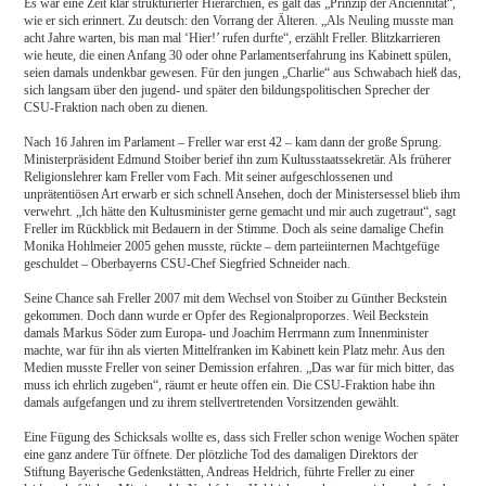
Es war eine Zeit klar strukturierter Hierarchien, es galt das „Prinzip der Anciennität“,
wie er sich erinnert. Zu deutsch: den Vorrang der Älteren. „Als Neuling musste man
acht Jahre warten, bis man mal ‘Hier!’ rufen durfte“, erzählt Freller. Blitzkarrieren
wie heute, die einen Anfang 30 oder ohne Parlamentserfahrung ins Kabinett spülen,
seien damals undenkbar gewesen. Für den jungen „Charlie“ aus Schwabach hieß das,
sich langsam über den jugend- und später den bildungspolitischen Sprecher der
CSU-Fraktion nach oben zu dienen.
Nach 16 Jahren im Parlament – Freller war erst 42 – kam dann der große Sprung.
Ministerpräsident Edmund Stoiber berief ihn zum Kultusstaatssekretär. Als früherer
Religionslehrer kam Freller vom Fach. Mit seiner aufgeschlossenen und
unprätentiösen Art erwarb er sich schnell Ansehen, doch der Ministersessel blieb ihm
verwehrt. „Ich hätte den Kultusminister gerne gemacht und mir auch zugetraut“, sagt
Freller im Rückblick mit Bedauern in der Stimme. Doch als seine damalige Chefin
Monika Hohlmeier 2005 gehen musste, rückte – dem parteiinternen Machtgefüge
geschuldet – Oberbayerns CSU-Chef Siegfried Schneider nach.
Seine Chance sah Freller 2007 mit dem Wechsel von Stoiber zu Günther Beckstein
gekommen. Doch dann wurde er Opfer des Regionalproporzes. Weil Beckstein
damals Markus Söder zum Europa- und Joachim Herrmann zum Innenminister
machte, war für ihn als vierten Mittelfranken im Kabinett kein Platz mehr. Aus den
Medien musste Freller von seiner Demission erfahren. „Das war für mich bitter, das
muss ich ehrlich zugeben“, räumt er heute offen ein. Die CSU-Fraktion habe ihn
damals aufgefangen und zu ihrem stellvertretenden Vorsitzenden gewählt.
Eine Fügung des Schicksals wollte es, dass sich Freller schon wenige Wochen später
eine ganz andere Tür öffnete. Der plötzliche Tod des damaligen Direktors der
Stiftung Bayerische Gedenkstätten, Andreas Heldrich, führte Freller zu einer