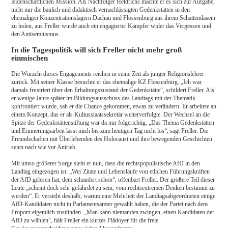
leidenschaftlichen Mission. Als Nachfolger Heldrichs machte er es sich zur Aufgabe,
nicht nur die baulich und didaktisch vernachlässigten Gedenkstätten in den
ehemaligen Konzentrationslagern Dachau und Flossenbürg aus ihrem Schattendasein
zu holen, aus Freller wurde auch ein engagierter Kämpfer wider das Vergessen und
den Antisemitismus.
In die Tagespolitik will sich Freller nicht mehr groß
einmischen
Die Wurzeln dieses Engagements reichen in seine Zeit als junger Religionslehrer
zurück. Mit seiner Klasse besuchte er das ehemalige KZ Flossenbürg. „Ich war
damals frustriert über den Erhaltungszustand der Gedenkstätte“, schildert Freller. Als
er wenige Jahre später im Bildungsausschuss des Landtags mit der Thematik
konfrontiert wurde, sah er die Chance gekommen, etwas zu verändern. Er arbeitete an
einem Konzept, das er als Kultusstaatssekretär weiterverfolgte. Der Wechsel an die
Spitze der Gedenkstättenstiftung war da nur folgerichtig. „Das Thema Gedenkstätten
und Erinnerungsarbeit lässt mich bis zum heutigen Tag nicht los“, sagt Freller. Die
Freundschaften mit Überlebenden des Holocaust und ihre bewegenden Geschichten
seien nach wie vor Antrieb.
Mit umso größerer Sorge sieht er nun, dass die rechtspopulistische AfD in den
Landtag eingezogen ist. „Wer Zitate und Lebensläufe von etlichen Führungskräften
der AfD gelesen hat, dem schaudert schon“, offenbart Freller. Der größere Teil dieser
Leute „scheint doch sehr gefährdet zu sein, vom rechtsextremen Denken bestimmt zu
werden“. Er versteht deshalb, warum eine Mehrheit der Landtagsabgeordneten einige
AfD-Kandidaten nicht in Parlamentsämter gewählt haben, die der Partei nach dem
Proporz eigentlich zustünden. „Man kann niemanden zwingen, einen Kandidaten der
AfD zu wählen“, hält Freller ein kurzes Plädoyer für die freie