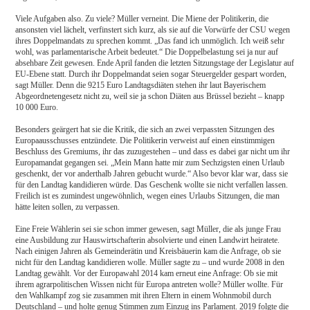
Viele Aufgaben also. Zu viele? Müller verneint. Die Miene der Politikerin, die
ansonsten viel lächelt, verfinstert sich kurz, als sie auf die Vorwürfe der CSU wegen
ihres Doppelmandats zu sprechen kommt. „Das fand ich unmöglich. Ich weiß sehr
wohl, was parlamentarische Arbeit bedeutet.“ Die Doppelbelastung sei ja nur auf
absehbare Zeit gewesen. Ende April fanden die letzten Sitzungstage der Legislatur auf
EU-Ebene statt. Durch ihr Doppelmandat seien sogar Steuergelder gespart worden,
sagt Müller. Denn die 9215 Euro Landtagsdiäten stehen ihr laut Bayerischem
Abgeordnetengesetz nicht zu, weil sie ja schon Diäten aus Brüssel bezieht – knapp
10 000 Euro.
Besonders geärgert hat sie die Kritik, die sich an zwei verpassten Sitzungen des
Europaausschusses entzündete. Die Politikerin verweist auf einen einstimmigen
Beschluss des Gremiums, ihr das zuzugestehen – und dass es dabei gar nicht um ihr
Europamandat gegangen sei. „Mein Mann hatte mir zum Sechzigsten einen Urlaub
geschenkt, der vor anderthalb Jahren gebucht wurde.“ Also bevor klar war, dass sie
für den Landtag kandidieren würde. Das Geschenk wollte sie nicht verfallen lassen.
Freilich ist es zumindest ungewöhnlich, wegen eines Urlaubs Sitzungen, die man
hätte leiten sollen, zu verpassen.
Eine Freie Wählerin sei sie schon immer gewesen, sagt Müller, die als junge Frau
eine Ausbildung zur Hauswirtschafterin absolvierte und einen Landwirt heiratete.
Nach einigen Jahren als Gemeinderätin und Kreisbäuerin kam die Anfrage, ob sie
nicht für den Landtag kandidieren wolle. Müller sagte zu – und wurde 2008 in den
Landtag gewählt. Vor der Europawahl 2014 kam erneut eine Anfrage: Ob sie mit
ihrem agrarpolitischen Wissen nicht für Europa antreten wolle? Müller wollte. Für
den Wahlkampf zog sie zusammen mit ihren Eltern in einem Wohnmobil durch
Deutschland – und holte genug Stimmen zum Einzug ins Parlament. 2019 folgte die