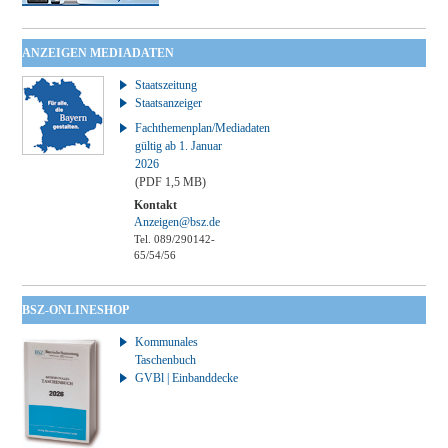
ANZEIGEN MEDIADATEN
Staatszeitung
Staatsanzeiger
Fachthemenplan/Mediadaten
gültig ab 1. Januar
2026
(PDF 1,5 MB)
Kontakt
Anzeigen@bsz.de
Tel. 089/290142-
65/54/56
BSZ-ONLINESHOP
Kommunales
Taschenbuch
GVBl | Einbanddecke