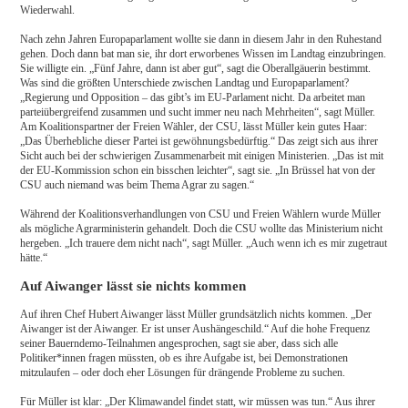
Wiederwahl.
Nach zehn Jahren Europaparlament wollte sie dann in diesem Jahr in den Ruhestand
gehen. Doch dann bat man sie, ihr dort erworbenes Wissen im Landtag einzubringen.
Sie willigte ein. „Fünf Jahre, dann ist aber gut“, sagt die Oberallgäuerin bestimmt.
Was sind die größten Unterschiede zwischen Landtag und Europaparlament?
„Regierung und Opposition – das gibt’s im EU-Parlament nicht. Da arbeitet man
parteiübergreifend zusammen und sucht immer neu nach Mehrheiten“, sagt Müller.
Am Koalitionspartner der Freien Wähler, der CSU, lässt Müller kein gutes Haar:
„Das Überhebliche dieser Partei ist gewöhnungsbedürftig.“ Das zeigt sich aus ihrer
Sicht auch bei der schwierigen Zusammenarbeit mit einigen Ministerien. „Das ist mit
der EU-Kommission schon ein bisschen leichter“, sagt sie. „In Brüssel hat von der
CSU auch niemand was beim Thema Agrar zu sagen.“
Während der Koalitionsverhandlungen von CSU und Freien Wählern wurde Müller
als mögliche Agrarministerin gehandelt. Doch die CSU wollte das Ministerium nicht
hergeben. „Ich trauere dem nicht nach“, sagt Müller. „Auch wenn ich es mir zugetraut
hätte.“
Auf Aiwanger lässt sie nichts kommen
Auf ihren Chef Hubert Aiwanger lässt Müller grundsätzlich nichts kommen. „Der
Aiwanger ist der Aiwanger. Er ist unser Aushängeschild.“ Auf die hohe Frequenz
seiner Bauerndemo-Teilnahmen angesprochen, sagt sie aber, dass sich alle
Politiker*innen fragen müssten, ob es ihre Aufgabe ist, bei Demonstrationen
mitzulaufen – oder doch eher Lösungen für drängende Probleme zu suchen.
Für Müller ist klar: „Der Klimawandel findet statt, wir müssen was tun.“ Aus ihrer