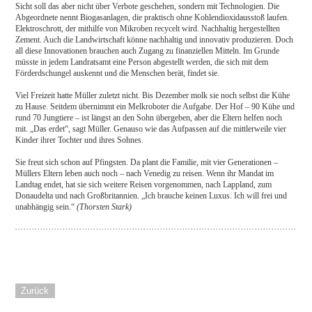
Sicht soll das aber nicht über Verbote geschehen, sondern mit Technologien. Die
Abgeordnete nennt Biogasanlagen, die praktisch ohne Kohlendioxidausstoß laufen.
Elektroschrott, der mithilfe von Mikroben recycelt wird. Nachhaltig hergestellten
Zement. Auch die Landwirtschaft könne nachhaltig und innovativ produzieren. Doch
all diese Innovationen brauchen auch Zugang zu finanziellen Mitteln. Im Grunde
müsste in jedem Landratsamt eine Person abgestellt werden, die sich mit dem
Förderdschungel auskennt und die Menschen berät, findet sie.
Viel Freizeit hatte Müller zuletzt nicht. Bis Dezember molk sie noch selbst die Kühe
zu Hause. Seitdem übernimmt ein Melkroboter die Aufgabe. Der Hof – 90 Kühe und
rund 70 Jungtiere – ist längst an den Sohn übergeben, aber die Eltern helfen noch
mit. „Das erdet“, sagt Müller. Genauso wie das Aufpassen auf die mittlerweile vier
Kinder ihrer Tochter und ihres Sohnes.
Sie freut sich schon auf Pfingsten. Da plant die Familie, mit vier Generationen –
Müllers Eltern leben auch noch – nach Venedig zu reisen. Wenn ihr Mandat im
Landtag endet, hat sie sich weitere Reisen vorgenommen, nach Lappland, zum
Donaudelta und nach Großbritannien. „Ich brauche keinen Luxus. Ich will frei und
unabhängig sein.“
(Thorsten Stark)
Zurück