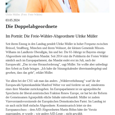
Ulrike Müller. (Foto: Freie Wähler)
03.05.2024
Die Doppelabgeordnete
Im Porträt: Die Freie-Wähler-Abgeordnete Ulrike Müller
Seit ihrem Einzug in den Landtag pendelt Ulrike Müller in hoher Frequenz zwischen
Brüssel, Straßburg, München und ihrem Wohnort, der kleinen Gemeinde Missen-
Wilhams im Landkreis Oberallgäu, hin und her. Die 61-Jährige ist Bayerns einzige
Abgeordnete mit doppeltem Mandat. Seit 2014 sitzt die Politikerin der Freien Wähler
nämlich auch im Europaparlament, das Mandat endet erst im Juli, nach der
Europawahl. „Das ist eine Herausforderung“, sagt Müller. Sie wollte aber unbedingt
ihre Arbeit zu Ende bringen. „Ich habe die Sitzungskalender übereinandergelegt und
gesehen, dass das geht“, erklärt Müller.
Vor allem bei der CSU sah man das anders. „Wählerverhöhnung“ warf ihr der
Europawahl-Spitzenkandidat Manfred Weber vor und forderte sie auf, mindestens
eines ihrer Mandate zurückzugeben. Im Europaparlament ist sie agrarpolitische
Sprecherin der liberal-zentristischen Fraktion Renew Europe, sie hat bei der Reform
der Gemeinsamen Agrarpolitik etliche Inhalte mitverhandelt. Müller ist zudem
Vizevorstandsvorsitzende der Europäischen Demokratischen Partei. Im Landtag ist
sie auch nicht bloß einfache Abgeordnete. Kommissarisch leitet sie den
Europaausschuss – dem AfD-Abgeordneten Martin Böhm hätte der Vorsitz
zugestanden, er wurde – wie andere AfD-Leute – nicht gewählt.