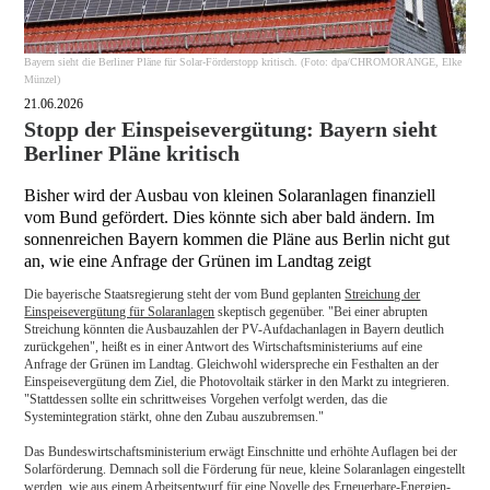
Bayern sieht die Berliner Pläne für Solar-Förderstopp kritisch. (Foto: dpa/CHROMORANGE, Elke
Münzel)
21.06.2026
Stopp der Einspeisevergütung: Bayern sieht
Berliner Pläne kritisch
Bisher wird der Ausbau von kleinen Solaranlagen finanziell
vom Bund gefördert. Dies könnte sich aber bald ändern. Im
sonnenreichen Bayern kommen die Pläne aus Berlin nicht gut
an, wie eine Anfrage der Grünen im Landtag zeigt
Die bayerische Staatsregierung steht der vom Bund geplanten
Streichung der
Einspeisevergütung für Solaranlagen
skeptisch gegenüber. "Bei einer abrupten
Streichung könnten die Ausbauzahlen der PV-Aufdachanlagen in Bayern deutlich
zurückgehen", heißt es in einer Antwort des Wirtschaftsministeriums auf eine
Anfrage der Grünen im Landtag. Gleichwohl widerspreche ein Festhalten an der
Einspeisevergütung dem Ziel, die Photovoltaik stärker in den Markt zu integrieren.
"Stattdessen sollte ein schrittweises Vorgehen verfolgt werden, das die
Systemintegration stärkt, ohne den Zubau auszubremsen."
Das Bundeswirtschaftsministerium erwägt Einschnitte und erhöhte Auflagen bei der
Solarförderung. Demnach soll die Förderung für neue, kleine Solaranlagen eingestellt
werden, wie aus einem Arbeitsentwurf für eine Novelle des Erneuerbare-Energien-