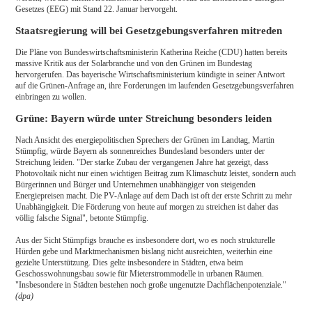
Gesetzes (EEG) mit Stand 22. Januar hervorgeht.
Staatsregierung will bei Gesetzgebungsverfahren mitreden
Die Pläne von Bundeswirtschaftsministerin Katherina Reiche (CDU) hatten bereits
massive Kritik aus der Solarbranche und von den Grünen im Bundestag
hervorgerufen. Das bayerische Wirtschaftsministerium kündigte in seiner Antwort
auf die Grünen-Anfrage an, ihre Forderungen im laufenden Gesetzgebungsverfahren
einbringen zu wollen.
Grüne: Bayern würde unter Streichung besonders leiden
Nach Ansicht des energiepolitischen Sprechers der Grünen im Landtag, Martin
Stümpfig, würde Bayern als sonnenreiches Bundesland besonders unter der
Streichung leiden. "Der starke Zubau der vergangenen Jahre hat gezeigt, dass
Photovoltaik nicht nur einen wichtigen Beitrag zum Klimaschutz leistet, sondern auch
Bürgerinnen und Bürger und Unternehmen unabhängiger von steigenden
Energiepreisen macht. Die PV-Anlage auf dem Dach ist oft der erste Schritt zu mehr
Unabhängigkeit. Die Förderung von heute auf morgen zu streichen ist daher das
völlig falsche Signal", betonte Stümpfig.
Aus der Sicht Stümpfigs brauche es insbesondere dort, wo es noch strukturelle
Hürden gebe und Marktmechanismen bislang nicht ausreichten, weiterhin eine
gezielte Unterstützung. Dies gelte insbesondere in Städten, etwa beim
Geschosswohnungsbau sowie für Mieterstrommodelle in urbanen Räumen.
"Insbesondere in Städten bestehen noch große ungenutzte Dachflächenpotenziale."
(dpa)