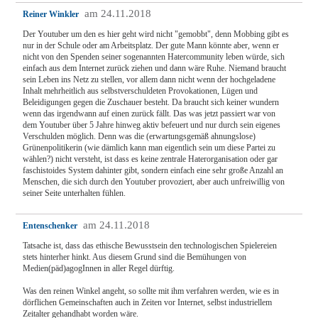
am 24.11.2018
Reiner Winkler
Der Youtuber um den es hier geht wird nicht "gemobbt", denn Mobbing gibt es
nur in der Schule oder am Arbeitsplatz. Der gute Mann könnte aber, wenn er
nicht von den Spenden seiner sogenannten Hatercommunity leben würde, sich
einfach aus dem Internet zurück ziehen und dann wäre Ruhe. Niemand braucht
sein Leben ins Netz zu stellen, vor allem dann nicht wenn der hochgeladene
Inhalt mehrheitlich aus selbstverschuldeten Provokationen, Lügen und
Beleidigungen gegen die Zuschauer besteht. Da braucht sich keiner wundern
wenn das irgendwann auf einen zurück fällt. Das was jetzt passiert war von
dem Youtuber über 5 Jahre hinweg aktiv befeuert und nur durch sein eigenes
Verschulden möglich. Denn was die (erwartungsgemäß ahnungslose)
Grünenpolitikerin (wie dämlich kann man eigentlich sein um diese Partei zu
wählen?) nicht versteht, ist dass es keine zentrale Haterorganisation oder gar
faschistoides System dahinter gibt, sondern einfach eine sehr große Anzahl an
Menschen, die sich durch den Youtuber provoziert, aber auch unfreiwillig von
seiner Seite unterhalten fühlen.
am 24.11.2018
Entenschenker
Tatsache ist, dass das ethische Bewusstsein den technologischen Spielereien
stets hinterher hinkt. Aus diesem Grund sind die Bemühungen von
Medien(päd)agogInnen in aller Regel dürftig.
Was den reinen Winkel angeht, so sollte mit ihm verfahren werden, wie es in
dörflichen Gemeinschaften auch in Zeiten vor Internet, selbst industriellem
Zeitalter gehandhabt worden wäre.