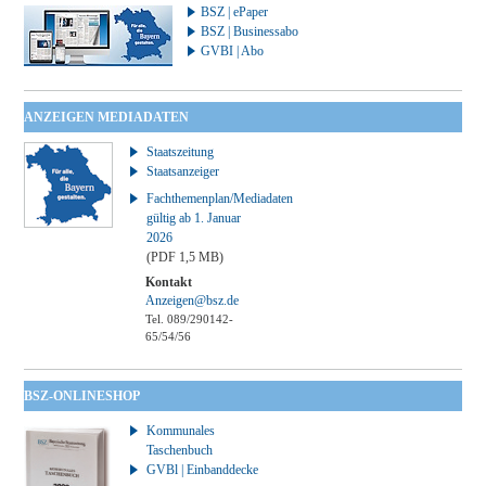
BSZ | ePaper
BSZ | Businessabo
GVBI | Abo
ANZEIGEN MEDIADATEN
Staatszeitung
Staatsanzeiger
Fachthemenplan/Mediadaten
gültig ab 1. Januar
2026
(PDF 1,5 MB)
Kontakt
Anzeigen@bsz.de
Tel. 089/290142-
65/54/56
BSZ-ONLINESHOP
Kommunales
Taschenbuch
GVBl | Einbanddecke