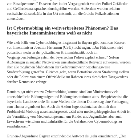
von Einzelpersonen.“ Es seien aber in der Vergangenheit von der Polizei Gefährder-
und Gefährdetenansprachen durchgeführt worden. Außerdem werden seitdem
zusätzliche Einsatzkräfte in den Ort entsandt, um die örtliche Polizeistation zu
unterstützen.
Ist Cybermobbing ein weitverbreitetes Phänomen? Das
bayerische Innenministerium weiß es nicht
Wie viele Fälle von Cybermobbing es insgesamt in Bayern gibt, kann das Ressort
von Innenminister Joachim Herrmann (CSU) nicht sagen. „Das Phänomen wird
polizeilich weder in der polizeilichen Kriminalstatistik noch im
Vorgangsbearbeitungssystem der bayerischen Polizei explizit erfasst.“ Sofern
Äußerungen in sozialen Netzwerken eine strafrechtliche Relevanz aufweisen, würden
aber alle möglichen Maßnahmen der Gefahrenabwehr beziehungsweise
Strafverfolgung getroffen. Gleiches gelte, wenn Betroffene einen Strafantrag stellten
oder die Polizei von einem Offizialdelikt im Rahmen ihres diestlichen Tätigwerdens
darüber Kenntnisse erlange.
Damit es gar nicht erst zu Cybermobbing kommt, sind laut Ministerium viele
unterschiedliche Bildungsträger und Bildungsinstitutionen aktiv. Beispielsweise die
bayerische Landeszentrale für neue Medien, die diesen Donnerstag eine Fachtagung
zum Thema organisiert hat. Auch die Aktion Jugendschutz hat sich mit dem
Problemfeld Mobbing auseinandergesetzt. „Ziel aller medienpädagogischen Arbeit ist
die Vermittlung von Medienkompetenz , um Kinder und Jugendliche, aber auch
Erwachsene wie Eltern und Lehrkräfte für die Gefahren des Cybermobbings zu
sensibilisieren.“
Grünen-Abgeordnete Osgyan empfindet die Antwort als „sehr ernüchternd“. „Der