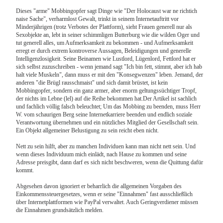
Dieses "arme" Mobbingopfer sagt Dinge wie "Der Holocaust war ne richtich
naise Sache", verharmlost Gewalt, trinkt in seinem Internetauftritt vor
Minderjährigen (trotz Verbotes der Plattform), sieht Frauen generell nur als
Sexobjekte an, lebt in seiner schimmligen Butterburg wie die wilden Oger und
tut generell alles, um Aufmerksamkeit zu bekommen - und Aufmerksamkeit
erregt er durch extrem kontroverse Aussagen, Beleidigungen und generelle
Intelligenzlosigkeit. Seine Beinamen wie Lustlord, Lügenlord, Fettlord hat er
sich selbst zuzuschreiben - wenn jemand sagt "Ich bin fett, stimmt, aber ich hab
halt viele Muskeln", dann muss er mit den "Konsegwenzen" leben. Jemand, der
anderen "die Brügl rausschmaist" und sich damit brüstet, ist kein
Mobbingopfer, sondern ein ganz armer, aber enorm geltungssüchtiger Tropf,
der nichts im Lebne (lel) auf die Reihe bekommen hat.Der Artikel ist sachlich
und fachlich völlig falsch beleuchtet; Um das Mobbing zu beenden, muss Herr
W. vom schaurigen Berg seine Internetkarriere beenden und endlich soziale
Verantwortung übernehmen und ein nützliches Mitglied der Gesellschaft sein.
Ein Objekt allgemeiner Belustigung zu sein reicht eben nicht.
Nett zu sein hilft, aber zu manchen Individuen kann man nicht nett sein. Und
wenn dieses Individuum mich einlädt, nach Hause zu kommen und seine
Adresse preisgibt, dann darf es sich nicht beschweren, wenn die Quittung dafür
kommt.
Abgesehen davon ignoriert er beharrlich die allgemeinen Vorgaben des
Einkommenssteuergesetzes, wenn er seine "Einnahmen" fast ausschließlich
über Internetplattformen wie PayPal verwaltet. Auch Geringverdiener müssen
die Einnahmen grundsätzlich melden.