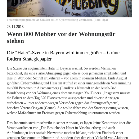
Präventionsprogramme an Schulen sollen Cybermobbing verhindern. (Foto: dpa)
23.11.2018
Wenn 800 Mobber vor der Wohnungstür
stehen
Die "Hater"-Szene in Bayern wird immer größer – Grüne
fordern Strategiepapier
Die Szene der sogenannten Hater in Bayern wächst. So werden Menschen
bezeichnet, die eine starke Abneigung gegen etwas oder jemanden empfinden und
dies in Wort oder Schrift artikulieren – vor allem in sozialen Medien. Ende August
gipfelten Cybermobbing und Hass im Aufruf zu einer unangemeldeten Versammlung
mit 800 Personen in Altschauerberg (Landkreis Neustadt an der Aisch-Bad
Windsheim) vor der Wohnung eines dort ansässigen YouTubers. „Insgesamt musste
die Polizei an dem Tag 320 Platzverweise aussprechen und diverse Anzeigen
aufnehmen – unter anderem wegen Verstößen gegen das Sprengstoffgesetz“,
berichtet Verena Osgyan (Grüne). Sie wollte daher von der Staatsregierung wissen,
welche Maßnahmen im Freistaat gegen Cybermobbing unternommen werden.
Das Innenministerium schreibt in seiner Antwort, es lägen keine Kenntnisse über die
Verantwortlichen vor. „Die Besuche der Hater in Altschauerberg und auch
Anfeindungen über soziale Netzwerke machen bislang nicht den Eindruck einer
zentralen Steuerung im Hintergrund, sondern eher den einer Vielzahl von Aktionen