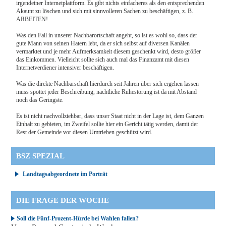
irgendeiner Internetplattform. Es gibt nichts einfacheres als den entsprechenden
Akaunt zu löschen und sich mit sinnvolleren Sachen zu beschäftigen, z. B.
ARBEITEN!
Was den Fall in unserer Nachbarortschaft angeht, so ist es wohl so, dass der
gute Mann von seinen Hatern lebt, da er sich selbst auf diversen Kanälen
vermarktet und je mehr Aufmerksamkeit diesem geschenkt wird, desto größer
das Einkommen. Vielleicht sollte sich auch mal das Finanzamt mit diesen
Internetverdiener intensiver beschäftigen.
Was die direkte Nachbarschaft hierdurch seit Jahren über sich ergehen lassen
muss spottet jeder Beschreibung, nächtliche Ruhestörung ist da mit Abstand
noch das Geringste.
Es ist nicht nachvollziehbar, dass unser Staat nicht in der Lage ist, dem Ganzen
Einhalt zu gebieten, im Zweifel sollte hier ein Gericht tätig werden, damit der
Rest der Gemeinde vor diesen Umtrieben geschützt wird.
BSZ SPEZIAL
Landtagsabgeordnete im Porträt
DIE FRAGE DER WOCHE
Soll die Fünf-Prozent-Hürde bei Wahlen fallen?