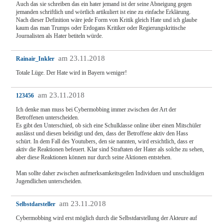
Auch das sie schreiben das ein hater jemand ist der seine Abneigung gegen
jemanden schriftlich und wörtlich artikuliert ist eine zu einfache Erklärung.
Nach dieser Definition wäre jede Form von Kritik gleich Hate und ich glaube
kaum das man Trumps oder Erdogans Kritiker oder Regierungskritische
Journalisten als Hater betiteln würde.
am 23.11.2018
Rainair_Inkler
Totale Lüge. Der Hate wird in Bayern weniger!
am 23.11.2018
123456
Ich denke man muss bei Cybermobbing immer zwischen der Art der
Betroffenen unterscheiden.
Es gibt den Unterschied, ob sich eine Schulklasse online über einen Mitschüler
auslässt und diesen beleidigt und den, dass der Betroffene aktiv den Hass
schürt. In dem Fall des Youtubers, den sie nannten, wird ersichtlich, dass er
aktiv die Reaktionen befeuert. Klar sind Straftaten der Hater als solche zu sehen,
aber diese Reaktionen können nur durch seine Aktionen entstehen.
Man sollte daher zwischen aufmerksamkeitsgeilen Individuen und unschuldigen
Jugendlichen unterscheiden.
am 23.11.2018
Selbstdarsteller
Cybermobbing wird erst möglich durch die Selbstdarstellung der Akteure auf