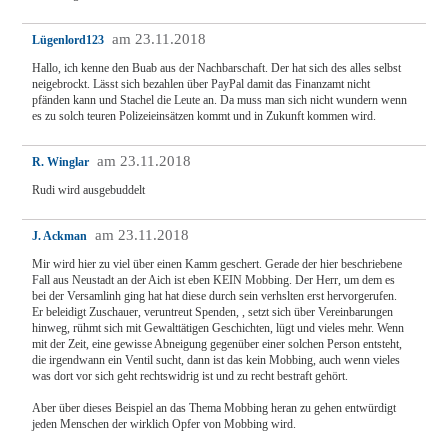
am 23.11.2018
Lügenlord123
Hallo, ich kenne den Buab aus der Nachbarschaft. Der hat sich des alles selbst
neigebrockt. Lässt sich bezahlen über PayPal damit das Finanzamt nicht
pfänden kann und Stachel die Leute an. Da muss man sich nicht wundern wenn
es zu solch teuren Polizeieinsätzen kommt und in Zukunft kommen wird.
am 23.11.2018
R. Winglar
Rudi wird ausgebuddelt
am 23.11.2018
J. Ackman
Mir wird hier zu viel über einen Kamm geschert. Gerade der hier beschriebene
Fall aus Neustadt an der Aich ist eben KEIN Mobbing. Der Herr, um dem es
bei der Versamlinh ging hat hat diese durch sein verhslten erst hervorgerufen.
Er beleidigt Zuschauer, veruntreut Spenden, , setzt sich über Vereinbarungen
hinweg, rühmt sich mit Gewalttätigen Geschichten, lügt und vieles mehr. Wenn
mit der Zeit, eine gewisse Abneigung gegenüber einer solchen Person entsteht,
die irgendwann ein Ventil sucht, dann ist das kein Mobbing, auch wenn vieles
was dort vor sich geht rechtswidrig ist und zu recht bestraft gehört.
Aber über dieses Beispiel an das Thema Mobbing heran zu gehen entwürdigt
jeden Menschen der wirklich Opfer von Mobbing wird.