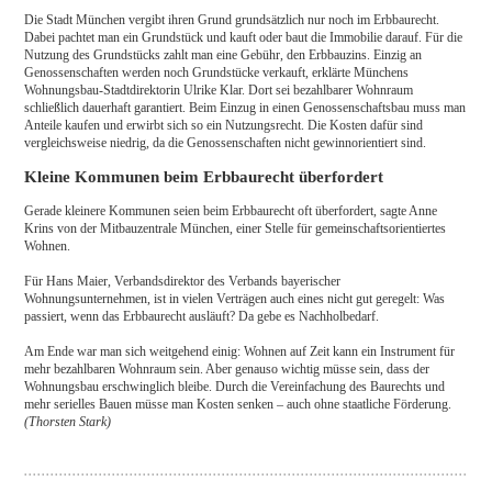
Die Stadt München vergibt ihren Grund grundsätzlich nur noch im Erbbaurecht.
Dabei pachtet man ein Grundstück und kauft oder baut die Immobilie darauf. Für die
Nutzung des Grundstücks zahlt man eine Gebühr, den Erbbauzins. Einzig an
Genossenschaften werden noch Grundstücke verkauft, erklärte Münchens
Wohnungsbau-Stadtdirektorin Ulrike Klar. Dort sei bezahlbarer Wohnraum
schließlich dauerhaft garantiert. Beim Einzug in einen Genossenschaftsbau muss man
Anteile kaufen und erwirbt sich so ein Nutzungsrecht. Die Kosten dafür sind
vergleichsweise niedrig, da die Genossenschaften nicht gewinnorientiert sind.
Kleine Kommunen beim Erbbaurecht überfordert
Gerade kleinere Kommunen seien beim Erbbaurecht oft überfordert, sagte Anne
Krins von der Mitbauzentrale München, einer Stelle für gemeinschaftsorientiertes
Wohnen.
Für Hans Maier, Verbandsdirektor des Verbands bayerischer
Wohnungsunternehmen, ist in vielen Verträgen auch eines nicht gut geregelt: Was
passiert, wenn das Erbbaurecht ausläuft? Da gebe es Nachholbedarf.
Am Ende war man sich weitgehend einig: Wohnen auf Zeit kann ein Instrument für
mehr bezahlbaren Wohnraum sein. Aber genauso wichtig müsse sein, dass der
Wohnungsbau erschwinglich bleibe. Durch die Vereinfachung des Baurechts und
mehr serielles Bauen müsse man Kosten senken – auch ohne staatliche Förderung.
(Thorsten Stark)