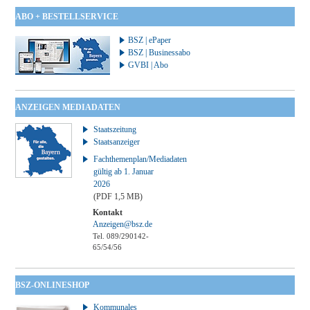
ABO + BESTELLSERVICE
BSZ | ePaper
BSZ | Businessabo
GVBI | Abo
ANZEIGEN MEDIADATEN
Staatszeitung
Staatsanzeiger
Fachthemenplan/Mediadaten
gültig ab 1. Januar
2026
(PDF 1,5 MB)
Kontakt
Anzeigen@bsz.de
Tel. 089/290142-
65/54/56
BSZ-ONLINESHOP
Kommunales