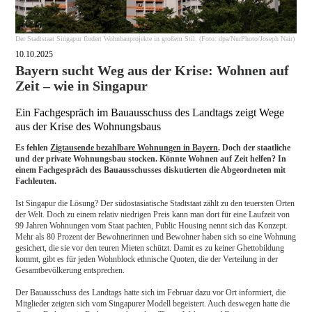
Der Stadtstaat Singapur fördert Wohnbauprojekte in großem Stil. (Foto: dpa/NurPhoto/Joseph Nair)
10.10.2025
Bayern sucht Weg aus der Krise: Wohnen auf
Zeit – wie in Singapur
Ein Fachgespräch im Bauausschuss des Landtags zeigt Wege
aus der Krise des Wohnungsbaus
Es fehlen
Zigtausende bezahlbare Wohnungen in Bayern
. Doch der staatliche
und der private Wohnungsbau stocken. Könnte Wohnen auf Zeit helfen? In
einem Fachgespräch des Bauausschusses diskutierten die Abgeordneten mit
Fachleuten.
Ist Singapur die Lösung? Der südostasiatische Stadtstaat zählt zu den teuersten Orten
der Welt. Doch zu einem relativ niedrigen Preis kann man dort für eine Laufzeit von
99 Jahren Wohnungen vom Staat pachten, Public Housing nennt sich das Konzept.
Mehr als 80 Prozent der Bewohnerinnen und Bewohner haben sich so eine Wohnung
gesichert, die sie vor den teuren Mieten schützt. Damit es zu keiner Ghettobildung
kommt, gibt es für jeden Wohnblock ethnische Quoten, die der Verteilung in der
Gesamtbevölkerung entsprechen.
Der Bauausschuss des Landtags hatte sich im Februar dazu vor Ort informiert, die
Mitglieder zeigten sich vom Singapurer Modell begeistert. Auch deswegen hatte die