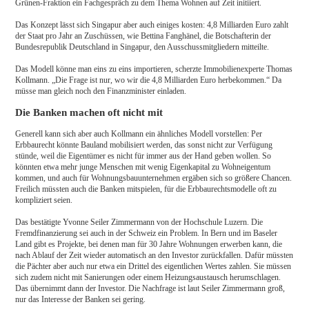
Grünen-Fraktion ein Fachgespräch zu dem Thema Wohnen auf Zeit initiiert.
Das Konzept lässt sich Singapur aber auch einiges kosten: 4,8 Milliarden Euro zahlt
der Staat pro Jahr an Zuschüssen, wie Bettina Fanghänel, die Botschafterin der
Bundesrepublik Deutschland in Singapur, den Ausschussmitgliedern mitteilte.
Das Modell könne man eins zu eins importieren, scherzte Immobilienexperte Thomas
Kollmann. „Die Frage ist nur, wo wir die 4,8 Milliarden Euro herbekommen.“ Da
müsse man gleich noch den Finanzminister einladen.
Die Banken machen oft nicht mit
Generell kann sich aber auch Kollmann ein ähnliches Modell vorstellen: Per
Erbbaurecht könnte Bauland mobilisiert werden, das sonst nicht zur Verfügung
stünde, weil die Eigentümer es nicht für immer aus der Hand geben wollen. So
könnten etwa mehr junge Menschen mit wenig Eigenkapital zu Wohneigentum
kommen, und auch für Wohnungsbauunternehmen ergäben sich so größere Chancen.
Freilich müssten auch die Banken mitspielen, für die Erbbaurechtsmodelle oft zu
kompliziert seien.
Das bestätigte Yvonne Seiler Zimmermann von der Hochschule Luzern. Die
Fremdfinanzierung sei auch in der Schweiz ein Problem. In Bern und im Baseler
Land gibt es Projekte, bei denen man für 30 Jahre Wohnungen erwerben kann, die
nach Ablauf der Zeit wieder automatisch an den Investor zurückfallen. Dafür müssten
die Pächter aber auch nur etwa ein Drittel des eigentlichen Wertes zahlen. Sie müssen
sich zudem nicht mit Sanierungen oder einem Heizungsaustausch herumschlagen.
Das übernimmt dann der Investor. Die Nachfrage ist laut Seiler Zimmermann groß,
nur das Interesse der Banken sei gering.