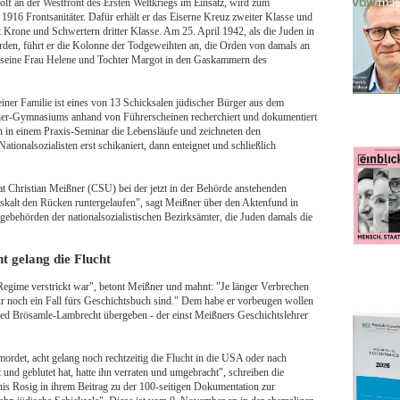
olf an der Westfront des Ersten Weltkriegs im Einsatz, wird zum
1916 Frontsanitäter. Dafür erhält er das Eiserne Kreuz zweiter Klasse und
t Krone und Schwertern dritter Klasse. Am 25. April 1942, als die Juden in
erden, führt er die Kolonne der Todgeweihten an, die Orden von damals an
, seine Frau Helene und Tochter Margot in den Gaskammern des
er Familie ist eines von 13 Schicksalen jüdischer Bürger aus dem
nier-Gymnasiums anhand von Führerscheinen recherchiert und dokumentiert
en in einem Praxis-Seminar die Lebensläufe und zeichneten den
ionalsozialisten erst schikaniert, dann enteignet und schließlich
 Christian Meißner (CSU) bei der jetzt in der Behörde anstehenden
eiskalt den Rücken runtergelaufen", sagt Meißner über den Aktenfund in
gebehörden der nationalsozialistischen Bezirksämter, die Juden damals die
 gelang die Flucht
Regime verstrickt war", betont Meißner und mahnt: "Je länger Verbrechen
 nur noch ein Fall fürs Geschichtsbuch sind." Dem habe er vorbeugen wollen
red Brösamle-Lambrecht übergeben - der einst Meißners Geschichtslehrer
det, acht gelang noch rechtzeitig die Flucht in die USA oder nach
nd geblutet hat, hatte ihn verraten und umgebracht", schreiben die
 Rosig in ihrem Beitrag zu der 100-seitigen Dokumentation zur