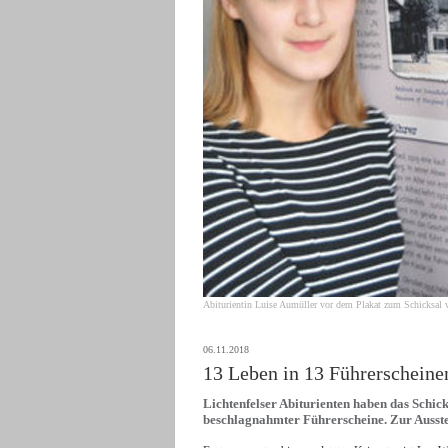
Abiturientin Luise Aumüller vor dem Plakat zum Schicksal 
06.11.2018
13 Leben in 13 Führerscheine
Lichtenfelser Abiturienten haben das Schic
beschlagnahmter Führerscheine. Zur Ausst