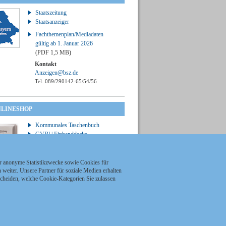
Staatszeitung
Staatsanzeiger
Fachthemenplan/Mediadaten
gültig ab 1. Januar 2026
(PDF 1,5 MB)
Kontakt
Anzeigen@bsz.de
Tel. 089/290142-65/54/56
NLINESHOP
Kommunales Taschenbuch
GVBl | Einbanddecke
ür anonyme Statistikzwecke sowie Cookies für
weiter. Unsere Partner für soziale Medien erhalten
scheiden, welche Cookie-Kategorien Sie zulassen