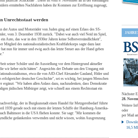
ehn jüdische Schicksale". Diese ist vom 9. November an in der ehemaligen
hülern ermittelten Nachfahren haben ihr Kommen zur Eröffnung zugesagt,
in Unrechtsstaat werden
n der Autos und Motorräder von Juden ging auf einen Erlass des SS-
JAHRE
mler, vom 3. Dezember 1938 zurück. "Dabei war auch viel Neid im Spiel,
ein Auto, das war in den 1930er Jahren keine Selbstverständlichkeit",
er Mitglied des nationalsozialistischen Kraftfahrkorps sagte dazu laut
e hat nun für immer und ewig auch das letzte Steuer aus der Hand geben
e."
eit seiner Schüler und die Ausstellung vor dem Hintergrund aktueller
die wir lieber nicht hätten". Angesichts der Debatte um den Umgang mit
tionalsozialismus, etwa die von AfD-Chef Alexander Gauland, Hitler und
n erfolgreicher deutscher Geschichte", sei es wichtig, bei jungen Menschen
r ergänzt: "Wir haben allen Anlass dazu, nachzudenken, dass Demokratie
aligen jüdischen Mitbürger zeigt, wie schnell aus einem Rechtsstaat ein
Nächster E
28. Novem
chverfolgt, der in Burgkunstadt einen Handel für Metzgereibedarf führte
Weitere Inf
pril 1939 gerade noch mit einem der letzten Schiffe der Hamburg-Amerika-
oder
nach Baltimore in die USA fliehen konnte. Sie sagt: "Mir kommen die
per Mail a
ugendliche gedankenlos verwenden und nicht wissen, wohin Ausgrenzung
Downloa
16,5 M