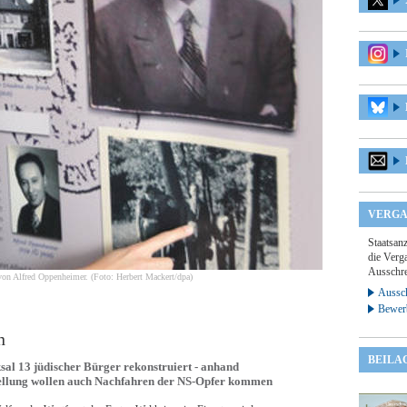
VERGA
Staatsan
die Verga
Ausschre
von Alfred Oppenheimer. (Foto: Herbert Mackert/dpa)
Aussch
Bewer
n
BEILA
ksal 13 jüdischer Bürger rekonstruiert - anhand
ellung wollen auch Nachfahren der NS-Opfer kommen