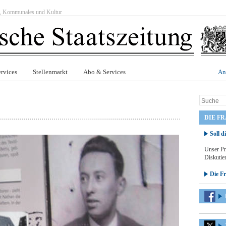
ft, Kommunales und Kultur
rvices
Stellenmarkt
Abo & Services
An
DIE F
Soll d
Unser Pr
Diskutier
Die F