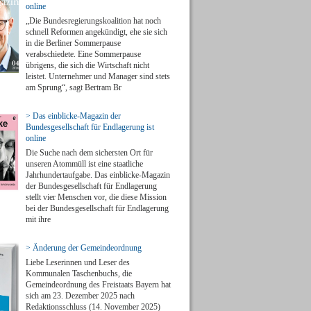
online
„Die Bundesregierungskoalition hat noch
schnell Reformen angekündigt, ehe sie sich
in die Berliner Sommerpause
verabschiedete. Eine Sommerpause
übrigens, die sich die Wirtschaft nicht
leistet. Unternehmer und Manager sind stets
am Sprung“, sagt Bertram Br
> Das einblicke-Magazin der
Bundesgesellschaft für Endlagerung ist
online
Die Suche nach dem sichersten Ort für
unseren Atommüll ist eine staatliche
Jahrhundertaufgabe. Das einblicke-Magazin
der Bundesgesellschaft für Endlagerung
stellt vier Menschen vor, die diese Mission
bei der Bundesgesellschaft für Endlagerung
mit ihre
> Änderung der Gemeindeordnung
Liebe Leserinnen und Leser des
Kommunalen Taschenbuchs, die
Gemeindeordnung des Freistaats Bayern hat
sich am 23. Dezember 2025 nach
Redaktionsschluss (14. November 2025)