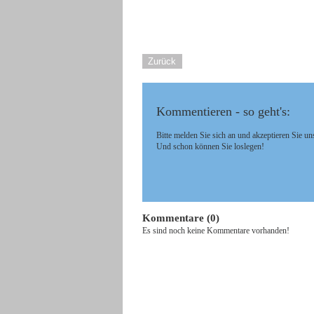
Zurück
Kommentieren - so geht's:
Bitte melden Sie sich an und akzeptieren Sie un
Und schon können Sie loslegen!
Kommentare (0)
Es sind noch keine Kommentare vorhanden!