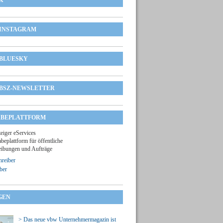
X
INSTAGRAM
BLUESKY
BSZ-NEWSLETTER
BEPLATTFORM
zeiger eServices
beplattform für öffentliche
ibungen und Aufträge
reiber
ber
GEN
> Das neue vbw Unternehmermagazin ist