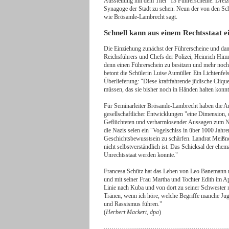
Ausstellung mit dem Titel "13 Führerscheine. Dreiz
Synagoge der Stadt zu sehen. Neun der von den Sc
wie Brösamle-Lambrecht sagt.
Schnell kann aus einem Rechtsstaat e
Die Einziehung zunächst der Führerscheine und dan
Reichsführers und Chefs der Polizei, Heinrich Him
denn einen Führerschein zu besitzen und mehr noch 
betont die Schülerin Luise Aumüller. Ein Lichtenfels
Überlieferung: "Diese kraftfahrende jüdische Cliqu
müssen, das sie bisher noch in Händen halten konnt
Für Seminarleiter Brösamle-Lambrecht haben die Arb
gesellschaftlicher Entwicklungen "eine Dimension, 
Geflüchteten und verharmlosender Aussagen zum Na
die Nazis seien ein "Vogelschiss in über 1000 Jahre
Geschichtsbewusstsein zu schärfen. Landrat Meißne
nicht selbstverständlich ist. Das Schicksal der ehem
Unrechtsstaat werden konnte."
Francesa Schütz hat das Leben von Leo Banemann na
und mit seiner Frau Martha und Tochter Edith im A
Linie nach Kuba und von dort zu seiner Schwester 
Tränen, wenn ich höre, welche Begriffe manche J
und Rassismus führen."
(
Herbert Mackert, dpa
)