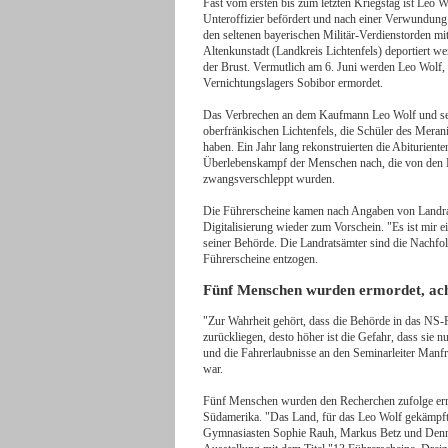
Fast vom ersten bis zum letzten Kriegstag ist Leo W
Unteroffizier befördert und nach einer Verwundung 
den seltenen bayerischen Militär-Verdienstorden mi
Altenkunstadt (Landkreis Lichtenfels) deportiert w
der Brust. Vermutlich am 6. Juni werden Leo Wolf
Vernichtungslagers Sobibor ermordet.
Das Verbrechen an dem Kaufmann Leo Wolf und sein
oberfränkischen Lichtenfels, die Schüler des Mera
haben. Ein Jahr lang rekonstruierten die Abiturient
Überlebenskampf der Menschen nach, die von den Nat
zwangsverschleppt wurden.
Die Führerscheine kamen nach Angaben von Landrat
Digitalisierung wieder zum Vorschein. "Es ist mir 
seiner Behörde. Die Landratsämter sind die Nachfol
Führerscheine entzogen.
Fünf Menschen wurden ermordet, acht
"Zur Wahrheit gehört, dass die Behörde in das NS-
zurückliegen, desto höher ist die Gefahr, dass sie
und die Fahrerlaubnisse an den Seminarleiter Manf
war.
Fünf Menschen wurden den Recherchen zufolge ermor
Südamerika. "Das Land, für das Leo Wolf gekämpft u
Gymnasiasten Sophie Rauh, Markus Betz und Dennis