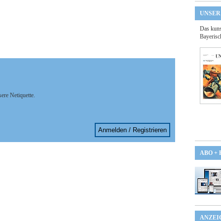
UNSER
Das kuns
Bayerisc
sere Netiquette.
Anmelden / Registrieren
ABO +
ANZEI