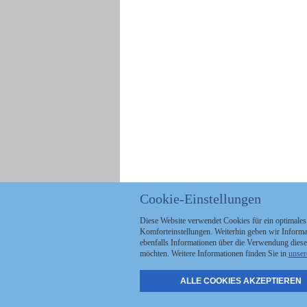
Cookie-Einstellungen
Diese Website verwendet Cookies für ein optimales
Komforteinstellungen. Weiterhin geben wir Informat
ebenfalls Informationen über die Verwendung diese
möchten. Weitere Informationen finden Sie in
unser
ALLE COOKIES AKZEPTIEREN
Politik
Stellenmarkt
A
Kommunales
Abo & Services
A