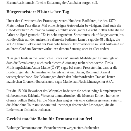
Brennerbasistunnels für eine Entlastung der Autobahn sorgen soll.
Bürgermeister: Historischer Tag
Unter den Gewinnern des Protesttags waren Hunderte Radfahrer, die den 1370
Meter hohen Pass dieses Mal ohne lästigen Autoverkehr bewältigten. Und auch die
Café-Betreiberin Zsuzsanna Kornyik strahlte übers ganze Gesicht. Selten habe ihr die
Arbeit so Spaß gemacht. "Es ist sehr angenehm. Sonst muss ich oft lange warten, bis
ich die Gäste auf der anderen Straßenseite bedienen kann", sagt die 48-Jährige, die
seit 20 Jahren Lokale auf der Passhöhe betreibt. Normalerweise rauscht Auto an Auto
an ihrem Café am Brenner vorbei. An diesem Samstag aber ist alles anders.
"Das geht heute in die Geschichte Tirols ein", meinte Mühlsteiger. Er kündigte an,
dass die Bevölkerung auch nach diesem Aktionstag nicht ruhen werde. Tirols
Ministerpräsident Anton Mattle (ÖVP) sagte bei einem Pressetermin, dass er die
Forderungen der Demonstranten bereits an Wien, Berlin, Rom und Brüssel
weitergeleitet habe. Die Belastungen durch den "überbordenden Transit" hätten
inzwischen Grenzen überschritten, sagte Mattle laut Nachrichtenagentur APA.
Für die 15.000 Bewohner des Wipptales bedeutete die achtstündige Komplettsperre
ein besonderes Erlebnis. Wo sonst ununterbrochen die Motoren lärmen, herrschte
oftmals völlige Ruhe. Für die Menschen mag es wie eine Zeitreise gewesen sein - in
die Jahre ohne Tourismusboom und unentwegt dröhnender Lastwagen, die die
Lieferketten lückenlos bedienen.
Gericht machte Bahn für Demonstration frei
Bisherige Demonstrations-Versuche waren wegen eines drohenden