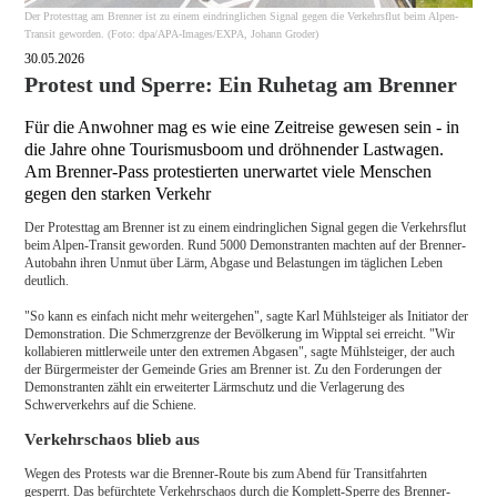
Der Protesttag am Brenner ist zu einem eindringlichen Signal gegen die Verkehrsflut beim Alpen-
Transit geworden. (Foto: dpa/APA-Images/EXPA, Johann Groder)
30.05.2026
Protest und Sperre: Ein Ruhetag am Brenner
Für die Anwohner mag es wie eine Zeitreise gewesen sein - in
die Jahre ohne Tourismusboom und dröhnender Lastwagen.
Am Brenner-Pass protestierten unerwartet viele Menschen
gegen den starken Verkehr
Der Protesttag am Brenner ist zu einem eindringlichen Signal gegen die Verkehrsflut
beim Alpen-Transit geworden. Rund 5000 Demonstranten machten auf der Brenner-
Autobahn ihren Unmut über Lärm, Abgase und Belastungen im täglichen Leben
deutlich.
"So kann es einfach nicht mehr weitergehen", sagte Karl Mühlsteiger als Initiator der
Demonstration. Die Schmerzgrenze der Bevölkerung im Wipptal sei erreicht. "Wir
kollabieren mittlerweile unter den extremen Abgasen", sagte Mühlsteiger, der auch
der Bürgermeister der Gemeinde Gries am Brenner ist. Zu den Forderungen der
Demonstranten zählt ein erweiterter Lärmschutz und die Verlagerung des
Schwerverkehrs auf die Schiene.
Verkehrschaos blieb aus
Wegen des Protests war die Brenner-Route bis zum Abend für Transitfahrten
gesperrt. Das befürchtete Verkehrschaos durch die Komplett-Sperre des Brenner-