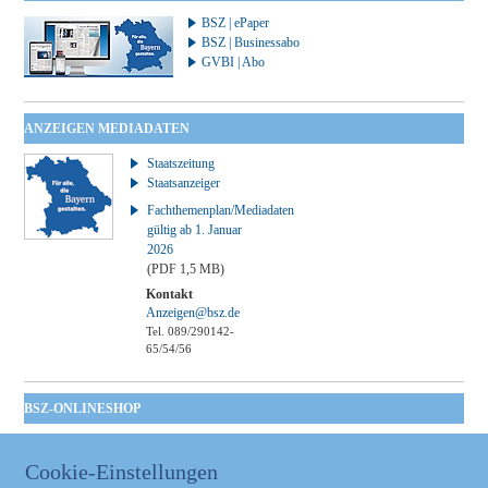
BSZ | ePaper
BSZ | Businessabo
GVBI | Abo
ANZEIGEN MEDIADATEN
Staatszeitung
Staatsanzeiger
Fachthemenplan/Mediadaten
gültig ab 1. Januar
2026
(PDF 1,5 MB)
Kontakt
Anzeigen@bsz.de
Tel. 089/290142-
65/54/56
BSZ-ONLINESHOP
Kommunales
Taschenbuch
Cookie-Einstellungen
GVBl | Einbanddecke