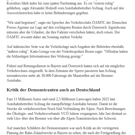
Korridors blieb indes bis zum späten Nachmittag aus. Es sei "extrem ruhig"
geblieben, sagte Alexander Holzedl vom Autobahnbetreiber Asfinag. Auch auf den
Ausweichstrecken habe es keine Behinderungen gegeben.
"Wir sind begeistert", sagte ein Sprecher des Verkehrsclubs ÖAMTC der Deutschen
Presse-Agentur zur Lage auf den wichtigsten Routen durch Österreich. Irgendwann
müssten aber die Urlauber, die ihre Fahrten verschoben hätten, doch reisen. Der
ÖAMTC erwartet daher am Sonntag starken Verkehr.
Auf italienischer Seite war die Verkehrslage nach Angaben der Behörden ebenfalls
"äußerst ruhig". Katia Grenga von der Verkehrspolizei Bozen sagte: "Offenbar haben
die frühzeitigen Informationen ihre Wirkung gezeigt."
Polizei und Rettungsdienste in Bayern und Österreich hatten sich auf ein mögliches
Verkehrschaos eingestellt. In dem Zeitraum der Sperre passieren laut Asfinag
normalerweise mehr als 30.000 Fahrzeuge die Mautstellen auf der Brenner-
Autobahn.
Kritik der Demonstranten auch an Deutschland
Fast 11 Millionen Autos und rund 2,5 Millionen Lastwagen haben 2025 laut
Autobahnbetreiber Asfinag die mautpflichtige Autobahn benutzt. Damit ist die
Strecke die verkehrsreichste Nord-Süd-Verbindung der Alpen. Nach Berechnungen
des Ökologie- und Verkehrsverbands VCÖ fuhren vergangenes Jahr fast dreimal so
viele Lkw über den Brenner wie über alle Alpen-Transitstrecken der Schweiz.
Auf manchen Schildern der Demonstranten war auch Kritik an der verzögerten
Planung der Bahn-Zulaufstrecke in Bayern zu sehen, die nach der Fertigstellung des