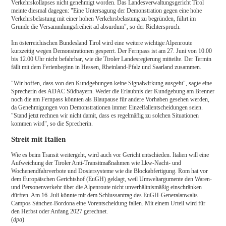
Verkehrskollapses nicht genehmigt worden. Das Landesverwaltungsgericht Tirol
meinte diesmal dagegen: "Eine Untersagung der Demonstration gegen eine hohe
Verkehrsbelastung mit einer hohen Verkehrsbelastung zu begründen, führt im
Grunde die Versammlungsfreiheit ad absurdum", so der Richterspruch.
Im österreichischen Bundesland Tirol wird eine weitere wichtige Alpenroute
kurzzeitig wegen Demonstrationen gesperrt. Der Fernpass ist am 27. Juni von 10.00
bis 12.00 Uhr nicht befahrbar, wie die Tiroler Landesregierung mitteilte. Der Termin
fällt mit dem Ferienbeginn in Hessen, Rheinland-Pfalz und Saarland zusammen.
"Wir hoffen, dass von den Kundgebungen keine Signalwirkung ausgeht", sagte eine
Sprecherin des ADAC Südbayern. Weder die Erlaubnis der Kundgebung am Brenner
noch die am Fernpass könnten als Blaupause für andere Vorhaben gesehen werden,
da Genehmigungen von Demonstrationen immer Einzelfallentscheidungen seien.
"Stand jetzt rechnen wir nicht damit, dass es regelmäßig zu solchen Situationen
kommen wird", so die Sprecherin.
Streit mit Italien
Wie es beim Transit weitergeht, wird auch vor Gericht entschieden. Italien will eine
Aufweichung der Tiroler Anti-Transitmaßnahmen wie Lkw-Nacht- und
Wochenendfahrverbote und Dosiersysteme wie die Blockabfertigung. Rom hat vor
dem Europäischen Gerichtshof (EuGH) geklagt, weil Umweltargumente den Waren-
und Personenverkehr über die Alpenroute nicht unverhältnismäßig einschränken
dürften. Am 16. Juli könnte mit dem Schlussantrag des EuGH-Generalanwalts
Campos Sánchez-Bordona eine Vorentscheidung fallen. Mit einem Urteil wird für
den Herbst oder Anfang 2027 gerechnet.
(
dpa
)