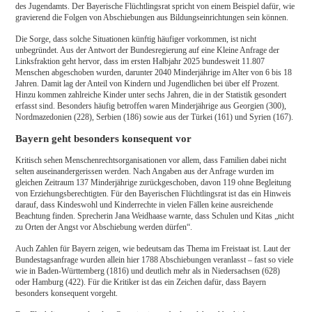
des Jugendamts. Der Bayerische Flüchtlingsrat spricht von einem Beispiel dafür, wie
gravierend die Folgen von Abschiebungen aus Bildungseinrichtungen sein können.
Die Sorge, dass solche Situationen künftig häufiger vorkommen, ist nicht
unbegründet. Aus der Antwort der Bundesregierung auf eine Kleine Anfrage der
Linksfraktion geht hervor, dass im ersten Halbjahr 2025 bundesweit 11.807
Menschen abgeschoben wurden, darunter 2040 Minderjährige im Alter von 6 bis 18
Jahren. Damit lag der Anteil von Kindern und Jugendlichen bei über elf Prozent.
Hinzu kommen zahlreiche Kinder unter sechs Jahren, die in der Statistik gesondert
erfasst sind. Besonders häufig betroffen waren Minderjährige aus Georgien (300),
Nordmazedonien (228), Serbien (186) sowie aus der Türkei (161) und Syrien (167).
Bayern geht besonders konsequent vor
Kritisch sehen Menschenrechtsorganisationen vor allem, dass Familien dabei nicht
selten auseinandergerissen werden. Nach Angaben aus der Anfrage wurden im
gleichen Zeitraum 137 Minderjährige zurückgeschoben, davon 119 ohne Begleitung
von Erziehungsberechtigten. Für den Bayerischen Flüchtlingsrat ist das ein Hinweis
darauf, dass Kindeswohl und Kinderrechte in vielen Fällen keine ausreichende
Beachtung finden. Sprecherin Jana Weidhaase warnte, dass Schulen und Kitas „nicht
zu Orten der Angst vor Abschiebung werden dürfen“.
Auch Zahlen für Bayern zeigen, wie bedeutsam das Thema im Freistaat ist. Laut der
Bundestagsanfrage wurden allein hier 1788 Abschiebungen veranlasst – fast so viele
wie in Baden-Württemberg (1816) und deutlich mehr als in Niedersachsen (628)
oder Hamburg (422). Für die Kritiker ist das ein Zeichen dafür, dass Bayern
besonders konsequent vorgeht.