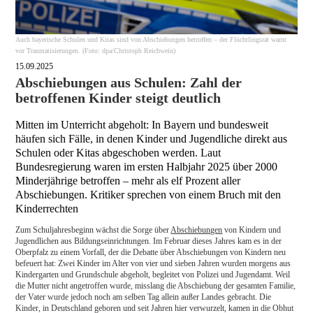
Auch bayerische Schulen und Kitas sind von Abschiebungen betroffen – der Flüchtlingsrat warnt
vor Traumatisierungen. (Foto: dpa/Christoph Reichwein)
15.09.2025
Abschiebungen aus Schulen: Zahl der
betroffenen Kinder steigt deutlich
Mitten im Unterricht abgeholt: In Bayern und bundesweit
häufen sich Fälle, in denen Kinder und Jugendliche direkt aus
Schulen oder Kitas abgeschoben werden. Laut
Bundesregierung waren im ersten Halbjahr 2025 über 2000
Minderjährige betroffen – mehr als elf Prozent aller
Abschiebungen. Kritiker sprechen von einem Bruch mit den
Kinderrechten
Zum Schuljahresbeginn wächst die Sorge über
Abschiebungen
von Kindern und
Jugendlichen aus Bildungseinrichtungen. Im Februar dieses Jahres kam es in der
Oberpfalz zu einem Vorfall, der die Debatte über Abschiebungen von Kindern neu
befeuert hat: Zwei Kinder im Alter von vier und sieben Jahren wurden morgens aus
Kindergarten und Grundschule abgeholt, begleitet von Polizei und Jugendamt. Weil
die Mutter nicht angetroffen wurde, misslang die Abschiebung der gesamten Familie,
der Vater wurde jedoch noch am selben Tag allein außer Landes gebracht. Die
Kinder, in Deutschland geboren und seit Jahren hier verwurzelt, kamen in die Obhut