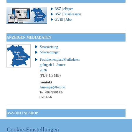
BSZ | ePaper
BSZ | Businessabo
GVBI | Abo
ANZEIGEN MEDIADATEN
Staatszeitung
Staatsanzeiger
Fachthemenplan/Mediadaten
gültig ab 1. Januar
2026
(PDF 1,5 MB)
Kontakt
Anzeigen@bsz.de
Tel. 089/290142-
65/54/56
BSZ-ONLINESHOP
Kommunales
Taschenbuch
Cookie-Einstellungen