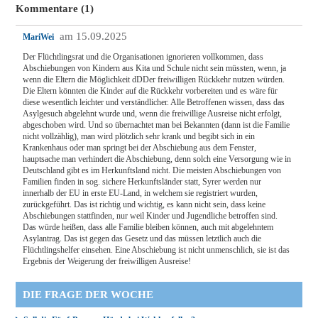
Kommentare (1)
am 15.09.2025
MariWei
Der Flüchtlingsrat und die Organisationen ignorieren vollkommen, dass
Abschiebungen von Kindern aus Kita und Schule nicht sein müssten, wenn, ja
wenn die Eltern die Möglichkeit dDDer freiwilligen Rückkehr nutzen würden.
Die Eltern könnten die Kinder auf die Rückkehr vorbereiten und es wäre für
diese wesentlich leichter und verständlicher. Alle Betroffenen wissen, dass das
Asylgesuch abgelehnt wurde und, wenn die freiwillige Ausreise nicht erfolgt,
abgeschoben wird. Und so übernachtet man bei Bekannten (dann ist die Familie
nicht vollzählig), man wird plötzlich sehr krank und begibt sich in ein
Krankenhaus oder man springt bei der Abschiebung aus dem Fenster,
hauptsache man verhindert die Abschiebung, denn solch eine Versorgung wie in
Deutschland gibt es im Herkunftsland nicht. Die meisten Abschiebungen von
Familien finden in sog. sichere Herkunftsländer statt, Syrer werden nur
innerhalb der EU in erste EU-Land, in welchem sie registriert wurden,
zurückgeführt. Das ist richtig und wichtig, es kann nicht sein, dass keine
Abschiebungen stattfinden, nur weil Kinder und Jugendliche betroffen sind.
Das würde heißen, dass alle Familie bleiben können, auch mit abgelehntem
Asylantrag. Das ist gegen das Gesetz und das müssen letztlich auch die
Flüchtlingshelfer einsehen. Eine Abschiebung ist nicht unmenschlich, sie ist das
Ergebnis der Weigerung der freiwilligen Ausreise!
DIE FRAGE DER WOCHE