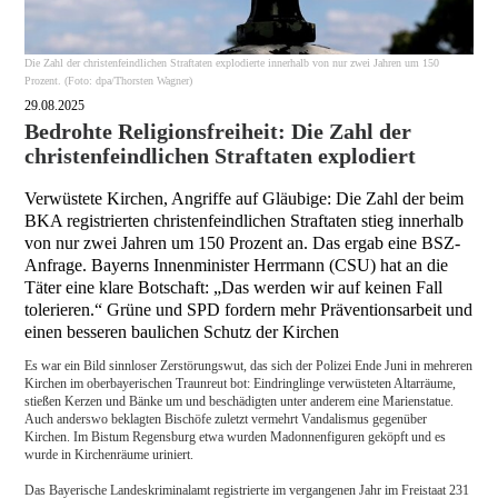
Die Zahl der christenfeindlichen Straftaten explodierte innerhalb von nur zwei Jahren um 150
Prozent. (Foto: dpa/Thorsten Wagner)
29.08.2025
Bedrohte Religionsfreiheit: Die Zahl der
christenfeindlichen Straftaten explodiert
Verwüstete Kirchen, Angriffe auf Gläubige: Die Zahl der beim
BKA registrierten christenfeindlichen Straftaten stieg innerhalb
von nur zwei Jahren um 150 Prozent an. Das ergab eine BSZ-
Anfrage. Bayerns Innenminister Herrmann (CSU) hat an die
Täter eine klare Botschaft: „Das werden wir auf keinen Fall
tolerieren.“ Grüne und SPD fordern mehr Präventionsarbeit und
einen besseren baulichen Schutz der Kirchen
Es war ein Bild sinnloser Zerstörungswut, das sich der Polizei Ende Juni in mehreren
Kirchen im oberbayerischen Traunreut bot: Eindringlinge verwüsteten Altarräume,
stießen Kerzen und Bänke um und beschädigten unter anderem eine Marienstatue.
Auch anderswo beklagten Bischöfe zuletzt vermehrt Vandalismus gegenüber
Kirchen. Im Bistum Regensburg etwa wurden Madonnenfiguren geköpft und es
wurde in Kirchenräume uriniert.
Das Bayerische Landeskriminalamt registrierte im vergangenen Jahr im Freistaat 231