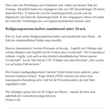
Dass unter den Flüchtlingen auch Islamisten sind, erklärt nur kleinere Teile des
Anstiegs. Tatsächlich hatten im vergangenen Jahr von 160 Tatverdächtigen 56 keinen
deutschen Pass. 22 hatten die syrische Staatsbürgerschaft, jeweils acht die
afghanische und türkische Staatsbürgerschaft. In den vergangenen Jahren schwankte
der Anteil der Verdächtigen aus vorwiegend muslimischen Ländern stark.
Religionsgemeinschaften zunehmend unter Druck
Klar ist: Auch andere Religionsgemeinschaften sind zunehmend unter Druck – die
Zahl der islamfeindlichen Delikte stieg ebenfalls.
Bayerns Innenminister Joachim Herrmann ist besorgt. „Angriffe auf Gläubige egal
welcher Religion sind Angriffe auf die Freiheit einer Gesellschaft.“ Wer Gotteshäuser
schände, vergehe „sich auch an den christlich-abendländischen Werten unserer
Gesellschaft“. An die Täter hat der CSU-Politiker eine klare Botschaft: „Das werden
wir auf keinen Fall tolerieren.“
Die Grünen-Landtagsabgeordnete Gabriele Triebel fordert unter anderem „einen
besseren baulichen Schutz“. Katja Weitzel (SPD) wünscht sich neben einer
konsequenten Bestrafung mehr Geld für die Präventionsarbeit, da viele Täter
Jugendliche seien.
Die Gläubigen spüren derweil die Folgen der Misere – manche Kirchen sind
außerhalb der Gottesdienste abgeschlossen.
(
Tobias Lill
)