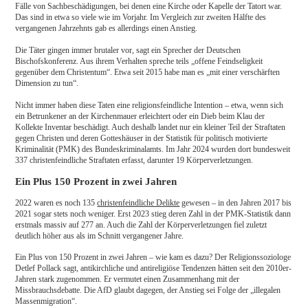
Fälle von Sachbeschädigungen, bei denen eine Kirche oder Kapelle der Tatort war.
Das sind in etwa so viele wie im Vorjahr. Im Vergleich zur zweiten Hälfte des
vergangenen Jahrzehnts gab es allerdings einen Anstieg.
Die Täter gingen immer brutaler vor, sagt ein Sprecher der Deutschen
Bischofskonferenz. Aus ihrem Verhalten spreche teils „offene Feindseligkeit
gegenüber dem Christentum“. Etwa seit 2015 habe man es „mit einer verschärften
Dimension zu tun“.
Nicht immer haben diese Taten eine religionsfeindliche Intention – etwa, wenn sich
ein Betrunkener an der Kirchenmauer erleichtert oder ein Dieb beim Klau der
Kollekte Inventar beschädigt. Auch deshalb landet nur ein kleiner Teil der Straftaten
gegen Christen und deren Gotteshäuser in der Statistik für politisch motivierte
Kriminalität (PMK) des Bundeskriminalamts. Im Jahr 2024 wurden dort bundesweit
337 christenfeindliche Straftaten erfasst, darunter 19 Körperverletzungen.
Ein Plus 150 Prozent in zwei Jahren
2022 waren es noch 135
christenfeindliche Delikte
gewesen – in den Jahren 2017 bis
2021 sogar stets noch weniger. Erst 2023 stieg deren Zahl in der PMK-Statistik dann
erstmals massiv auf 277 an. Auch die Zahl der Körperverletzungen fiel zuletzt
deutlich höher aus als im Schnitt vergangener Jahre.
Ein Plus von 150 Prozent in zwei Jahren – wie kam es dazu? Der Religionssoziologe
Detlef Pollack sagt, antikirchliche und antireligiöse Tendenzen hätten seit den 2010er-
Jahren stark zugenommen. Er vermutet einen Zusammenhang mit der
Missbrauchsdebatte. Die AfD glaubt dagegen, der Anstieg sei Folge der „illegalen
Massenmigration“.