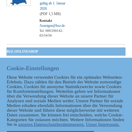
gültig ab 1. Januar
2026
(PDF 1,5 MB)
Kontakt
Anzeigen@bsz.de
Tel. 089/290142-
65/54/56
BSZ-ONLINESHOP
Kommunales
Taschenbuch
Cookie-Einstellungen
GVBl | Einbanddecke
Diese Website verwendet Cookies für ein optimales Webseiten-
Erlebnis. Dazu zählen für den Betrieb der Website notwendige
Cookies, Cookies für anonyme Statistikzwecke sowie Cookies
für Komforteinstellungen. Weiterhin geben wir Informationen
über die Verwendung dieser Website an unsere Partner für
Analysen und soziale Medien weiter. Unsere Partner für soziale
Medien erhalten ebenfalls Informationen über die Verwendung
dieser Website und führen diese möglicherweise mit weiteren
Daten zusammen. Sie können frei entscheiden, welche Cookie-
Datenschutz
Kategorien Sie zulassen möchten. Weitere Informationen finden
Sie in
unseren Datenschutzbestimmungen.
Unser Impressum.