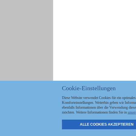
Cookie-Einstellungen
Diese Website verwendet Cookies für ein optimales
Komforteinstellungen. Weiterhin geben wir Informat
ebenfalls Informationen über die Verwendung diese
möchten. Weitere Informationen finden Sie in
unser
ALLE COOKIES AKZEPTIEREN
Politik
Stellenmarkt
A
Kommunales
Abo & Services
A