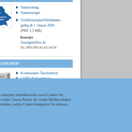
Staatszeitung
Staatsanzeiger
Fachthemenplan/Mediadaten
gültig ab 1. Januar 2026
(PDF 1,5 MB)
Kontakt
Anzeigen@bsz.de
Tel. 089/290142-65/54/56
NLINESHOP
Kommunales Taschenbuch
GVBl | Einbanddecke
ür anonyme Statistikzwecke sowie Cookies für
weiter. Unsere Partner für soziale Medien erhalten
scheiden, welche Cookie-Kategorien Sie zulassen