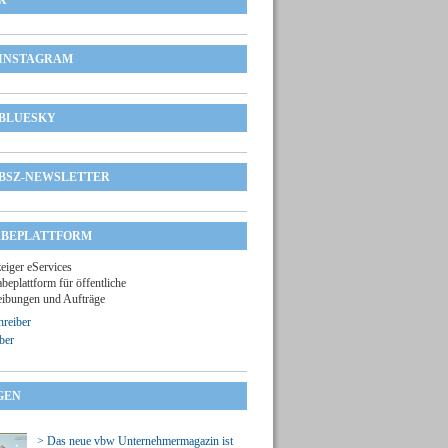
X
INSTAGRAM
BLUESKY
BSZ-NEWSLETTER
BEPLATTFORM
zeiger eServices
beplattform für öffentliche
ibungen und Aufträge
reiber
ber
GEN
> Das neue vbw Unternehmermagazin ist