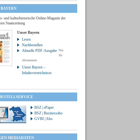
 BAYERN
t- und kulturhistorische Online-Magazin der
hen Staatszeitung
Unser Bayern
Lesen
Nachbestellen
Aktuelle PDF-Ausgabe
Nur
für
Abonnenten
Unser Bayern –
Inhaltsverzeichnisse
 BESTELLSERVICE
BSZ | ePaper
BSZ | Businessabo
GVBI | Abo
GEN MEDIADATEN