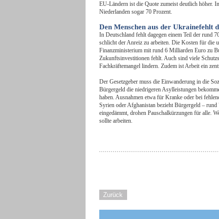
EU-Ländern ist die Quote zumeist deutlich höher. I
Niederlanden sogar 70 Prozent.
Den Menschen aus der Ukrainefehlt d
In Deutschland fehlt dagegen einem Teil der rund 
schlicht der Anreiz zu arbeiten. Die Kosten für die
Finanzministerium mit rund 6 Milliarden Euro zu B
Zukunftsinvestitionen fehlt. Auch sind viele Schut
Fachkräftemangel lindern. Zudem ist Arbeit ein zentr
Der Gesetzgeber muss die Einwanderung in die Sozia
Bürgergeld die niedrigeren Asylleistungen bekommen,
haben. Ausnahmen etwa für Kranke oder bei fehlend
Syrien oder Afghanistan bezieht Bürgergeld – rund
eingedämmt, drohen Pauschalkürzungen für alle. We
sollte arbeiten.
Zurück