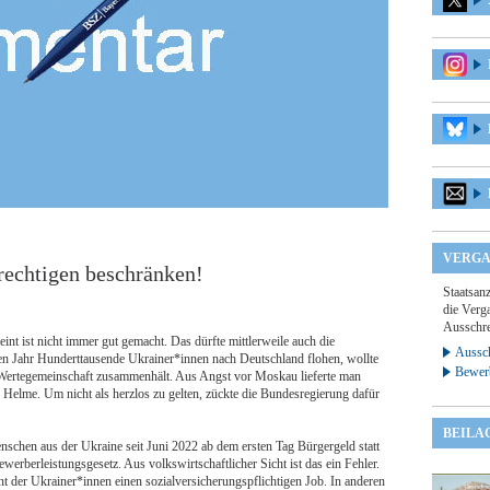
VERGA
rechtigen beschränken!
Staatsan
die Verga
Ausschre
eint ist nicht immer gut gemacht. Das dürfte mittlerweile auch die
Aussch
n Jahr Hunderttausende Ukrainer*innen nach Deutschland flohen, wollte
Bewer
e Wertegemeinschaft zusammenhält. Aus Angst vor Moskau lieferte man
e Helme. Um nicht als herzlos zu gelten, zückte die Bundesregierung dafür
BEILA
hen aus der Ukraine seit Juni 2022 ab dem ersten Tag Bürgergeld statt
erberleistungsgesetz. Aus volkswirtschaftlicher Sicht ist das ein Fehler.
nt der Ukrainer*innen einen sozialversicherungspflichtigen Job. In anderen