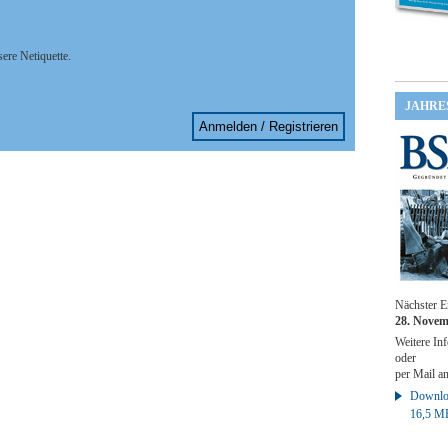
sere Netiquette.
JAHRE
Anmelden / Registrieren
Nächster E
28. Novem
Weitere Inf
oder
per Mail a
Downloa
16,5 M