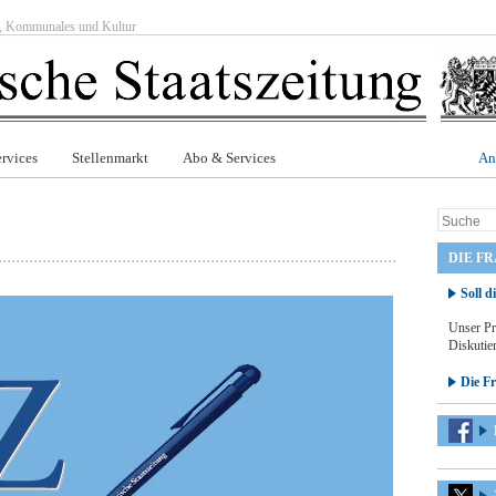
ft, Kommunales und Kultur
rvices
Stellenmarkt
Abo & Services
An
DIE F
Soll d
Unser Pr
Diskutier
Die F