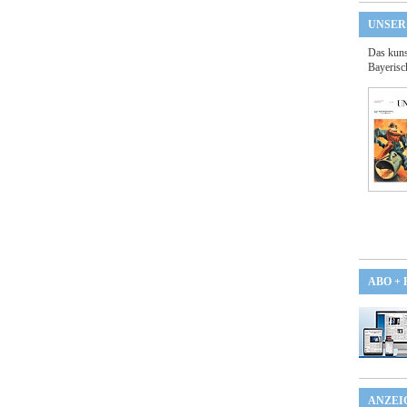
UNSER
Das kuns
Bayerisc
ABO +
ANZEI