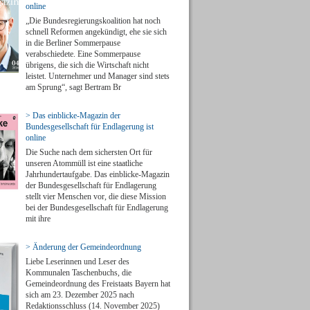
online
„Die Bundesregierungskoalition hat noch
schnell Reformen angekündigt, ehe sie sich
in die Berliner Sommerpause
verabschiedete. Eine Sommerpause
übrigens, die sich die Wirtschaft nicht
leistet. Unternehmer und Manager sind stets
am Sprung“, sagt Bertram Br
> Das einblicke-Magazin der
Bundesgesellschaft für Endlagerung ist
online
Die Suche nach dem sichersten Ort für
unseren Atommüll ist eine staatliche
Jahrhundertaufgabe. Das einblicke-Magazin
der Bundesgesellschaft für Endlagerung
stellt vier Menschen vor, die diese Mission
bei der Bundesgesellschaft für Endlagerung
mit ihre
> Änderung der Gemeindeordnung
Liebe Leserinnen und Leser des
Kommunalen Taschenbuchs, die
Gemeindeordnung des Freistaats Bayern hat
sich am 23. Dezember 2025 nach
Redaktionsschluss (14. November 2025)