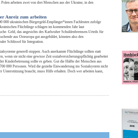
n Polen arbeiten zwei von drei Menschen aus der Ukraine, in den
er Anreiz zum arbeiten
700 000 ukrainischen Bürgergeld-Empfänger*innen Fachleuten zufolge
 ukrainischen Flüchtlinge schlagen im kommenden Jahr laut
uche. Geld, das angesichts des Karlsruher Schuldenbremsen-Urteils für
zsuchende aus Osteuropa gut ausgebildet, könnten also den
aler Schlüssel für Integration.
lsysteme generell stoppen. Auch anerkannte Flüchtlinge sollten statt
 wenn sie nicht eine gewisse Zeit sozialversicherungspflichtig gearbeitet
er Kinderbetreuung sollte es geben. Gut die Hälfte der Menschen aus
 700 000 Personen. Wird die gezielte Einwanderung ins Sozialsystem nicht
r Unterstützung braucht, muss Hilfe erhalten. Doch wer arbeiten kann,