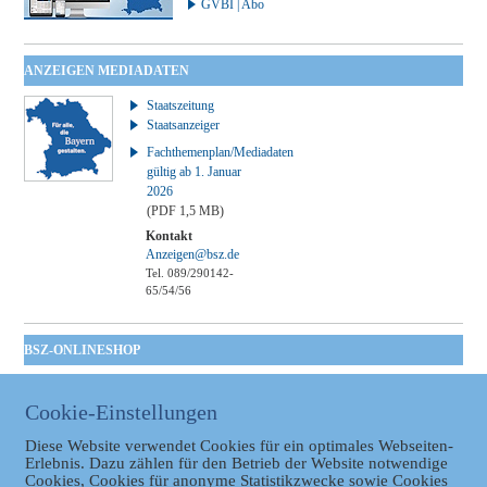
GVBI | Abo
ANZEIGEN MEDIADATEN
Staatszeitung
Staatsanzeiger
Fachthemenplan/Mediadaten
gültig ab 1. Januar
2026
(PDF 1,5 MB)
Kontakt
Anzeigen@bsz.de
Tel. 089/290142-
65/54/56
BSZ-ONLINESHOP
Kommunales
Taschenbuch
Cookie-Einstellungen
GVBl | Einbanddecke
Diese Website verwendet Cookies für ein optimales Webseiten-
Erlebnis. Dazu zählen für den Betrieb der Website notwendige
Cookies, Cookies für anonyme Statistikzwecke sowie Cookies