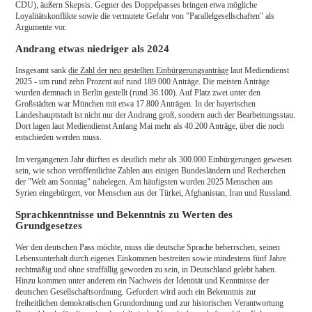
CDU), äußern Skepsis. Gegner des Doppelpasses bringen etwa mögliche
Loyalitätskonflikte sowie die vermutete Gefahr von "Parallelgesellschaften" als
Argumente vor.
Andrang etwas niedriger als 2024
Insgesamt sank
die Zahl der neu gestellten Einbürgerungsanträge
laut Mediendienst
2025 - um rund zehn Prozent auf rund 189.000 Anträge. Die meisten Anträge
wurden demnach in Berlin gestellt (rund 36.100). Auf Platz zwei unter den
Großstädten war München mit etwa 17.800 Anträgen. In der bayerischen
Landeshauptstadt ist nicht nur der Andrang groß, sondern auch der Bearbeitungsstau.
Dort lagen laut Mediendienst Anfang Mai mehr als 40.200 Anträge, über die noch
entschieden werden muss.
Im vergangenen Jahr dürften es deutlich mehr als 300.000 Einbürgerungen gewesen
sein, wie schon veröffentlichte Zahlen aus einigen Bundesländern und Recherchen
der "Welt am Sonntag" nahelegen. Am häufigsten wurden 2025 Menschen aus
Syrien eingebürgert, vor Menschen aus der Türkei, Afghanistan, Iran und Russland.
Sprachkenntnisse und Bekenntnis zu Werten des
Grundgesetzes
Wer den deutschen Pass möchte, muss die deutsche Sprache beherrschen, seinen
Lebensunterhalt durch eigenes Einkommen bestreiten sowie mindestens fünf Jahre
rechtmäßig und ohne straffällig geworden zu sein, in Deutschland gelebt haben.
Hinzu kommen unter anderem ein Nachweis der Identität und Kenntnisse der
deutschen Gesellschaftsordnung. Gefordert wird auch ein Bekenntnis zur
freiheitlichen demokratischen Grundordnung und zur historischen Verantwortung