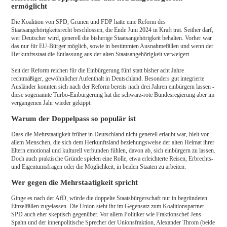
ermöglicht
Die Koalition von SPD, Grünen und FDP hatte eine Reform des
Staatsangehörigkeitsrecht beschlossen, die Ende Juni 2024 in Kraft trat. Seither darf,
wer Deutscher wird, generell die bisherige Staatsangehörigkeit behalten. Vorher war
das nur für EU-Bürger möglich, sowie in bestimmten Ausnahmefällen und wenn der
Herkunftsstaat die Entlassung aus der alten Staatsangehörigkeit verweigert.
Seit der Reform reichen für die Einbürgerung fünf statt bisher acht Jahre
rechtmäßiger, gewöhnlicher Aufenthalt in Deutschland. Besonders gut integrierte
Ausländer konnten sich nach der Reform bereits nach drei Jahren einbürgern lassen -
diese sogenannte Turbo-Einbürgerung hat die schwarz-rote Bundesregierung aber im
vergangenen Jahr wieder gekippt.
Warum der Doppelpass so populär ist
Dass die Mehrstaatigkeit früher in Deutschland nicht generell erlaubt war, hielt vor
allem Menschen, die sich dem Herkunftsland beziehungsweise der alten Heimat ihrer
Eltern emotional und kulturell verbunden fühlen, davon ab, sich einbürgern zu lassen.
Doch auch praktische Gründe spielen eine Rolle, etwa erleichterte Reisen, Erbrechts-
und Eigentumsfragen oder die Möglichkeit, in beiden Staaten zu arbeiten.
Wer gegen die Mehrstaatigkeit spricht
Ginge es nach der AfD, würde die doppelte Staatsbürgerschaft nur in begründeten
Einzelfällen zugelassen. Die Union steht ihr im Gegensatz zum Koalitionspartner
SPD auch eher skeptisch gegenüber. Vor allem Politiker wie Fraktionschef Jens
Spahn und der innenpolitische Sprecher der Unionsfraktion, Alexander Throm (beide