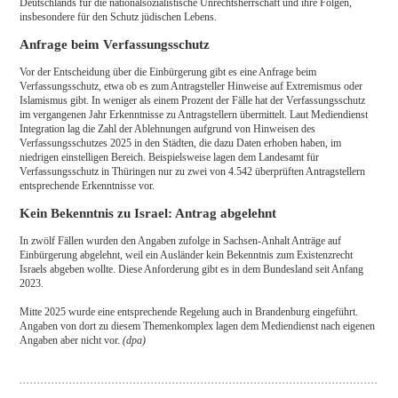
Deutschlands für die nationalsozialistische Unrechtsherrschaft und ihre Folgen,
insbesondere für den Schutz jüdischen Lebens.
Anfrage beim Verfassungsschutz
Vor der Entscheidung über die Einbürgerung gibt es eine Anfrage beim
Verfassungsschutz, etwa ob es zum Antragsteller Hinweise auf Extremismus oder
Islamismus gibt. In weniger als einem Prozent der Fälle hat der Verfassungsschutz
im vergangenen Jahr Erkenntnisse zu Antragstellern übermittelt. Laut Mediendienst
Integration lag die Zahl der Ablehnungen aufgrund von Hinweisen des
Verfassungsschutzes 2025 in den Städten, die dazu Daten erhoben haben, im
niedrigen einstelligen Bereich. Beispielsweise lagen dem Landesamt für
Verfassungsschutz in Thüringen nur zu zwei von 4.542 überprüften Antragstellern
entsprechende Erkenntnisse vor.
Kein Bekenntnis zu Israel: Antrag abgelehnt
In zwölf Fällen wurden den Angaben zufolge in Sachsen-Anhalt Anträge auf
Einbürgerung abgelehnt, weil ein Ausländer kein Bekenntnis zum Existenzrecht
Israels abgeben wollte. Diese Anforderung gibt es in dem Bundesland seit Anfang
2023.
Mitte 2025 wurde eine entsprechende Regelung auch in Brandenburg eingeführt.
Angaben von dort zu diesem Themenkomplex lagen dem Mediendienst nach eigenen
Angaben aber nicht vor.
(dpa)