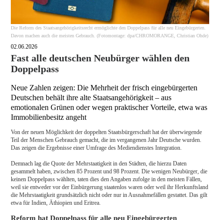
Die Reform des Staatsangehörigkeitsrecht ermöglichte den Doppelpass für alle neu Eingebürgerten.
Davon machen auch die meisten Gebrauch. (Fotomontage: dpa/CHROMORANGE, Christian Ohde)
02.06.2026
Fast alle deutschen Neubürger wählen den
Doppelpass
Neue Zahlen zeigen: Die Mehrheit der frisch eingebürgerten
Deutschen behält ihre alte Staatsangehörigkeit – aus
emotionalen Grünen oder wegen praktischer Vorteile, etwa was
Immobilienbesitz angeht
Von der neuen Möglichkeit der doppelten Staatsbürgerschaft hat der überwiegende
Teil der Menschen Gebrauch gemacht, die im vergangenen Jahr Deutsche wurden.
Das zeigen die Ergebnisse einer Umfrage des Mediendienstes Integration.
Demnach lag die Quote der Mehrstaatigkeit in den Städten, die hierzu Daten
gesammelt haben, zwischen 85 Prozent und 98 Prozent. Die wenigen Neubürger, die
keinen Doppelpass wählten, taten dies den Angaben zufolge in den meisten Fällen,
weil sie entweder vor der Einbürgerung staatenlos waren oder weil ihr Herkunftsland
die Mehrstaatigkeit grundsätzlich nicht oder nur in Ausnahmefällen gestattet. Das gilt
etwa für Indien, Äthiopien und Eritrea.
Reform hat Doppelpass für alle neu Eingebürgerten