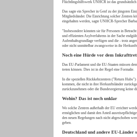
Flüchtlingshilfswerk UNHCR ist das grundsätzlich
Das sagte ein Sprecher in Genf zu der jüngsten Ei
Mitgliedsländer. Die Einrichtung solcher Zentren 
eingehalten werden, sagte UNHCR-Sprecher Barba
"Insbesondere könnten sie für Personen in Betrach
und effizienten Asylverfahrens in der Sache endgül
Aufenthaltsgrundlage verfügen und die - trotz angem
oder nicht unmittelbar zwangsweise in ihr Herkunf
Noch eine Hürde vor dem Inkrafttret
Das EU-Parlament und die EU-Staaten müssen dem 
treten können. Dies ist in der Regel eine Formalie.
In die speziellen Rückkehrzentren ("Return Hubs")
kommen, die nicht in ihre Herkunftsländer zurückge
zurückzunehmen oder die Bundesregierung keine dip
Wohin? Das ist noch unklar
Wo solche Zentren außerhalb der EU errichtet werde
ermöglichen und damit den Anteil ausreisepflichtige
den neuen Regelungen nach nicht abgeschoben werd
geben.
Deutschland und andere EU-Länder s