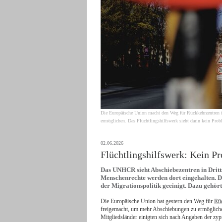
Die Europäische Union macht den Weg für Rückkehrzentren in
ermöglichen. Das Flüchtlingshilfswerk sieht darin kein Prob
02.06.2026
Flüchtlingshilfswerk: Kein Pr
Das UNHCR sieht Abschiebezentren in Drittst
Menschenrechte werden dort eingehalten. Di
der Migrationspolitik geeinigt. Dazu gehö
Die Europäische Union hat gestern den Weg für
Rü
freigemacht, um mehr Abschiebungen zu ermögliche
Mitgliedsländer einigten sich nach Angaben der zy