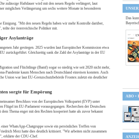
. Die zulässige Haftdauer wird mit den neuen Regeln verlängert, laut
ner möglichen Verlängerung um sechs weitere Monate in besonderen
UNSER
Das kuns
Bayerisc
 Einigung. "Mit den neuen Regeln haben wir mehr Kontrolle darüber,
eilte der österreichische Politiker mit.
iger Asylanträge
angenen Jahr gestiegen. 2025 wurden laut Europäischer Kommission etwa
 EU zurückgeführt. Gleichzeitig sank die Zahl der Asylanträge in der EU
igration und Flüchtlinge (Bamf) sogar so niedrig wie seit 2020 nicht mehr,
ona-Pandemie kaum Menschen nach Deutschland einreisen konnten. Auch
ische Union war laut EU-Grenzschutzbehörde Frontex zuletzt ein deutlicher
ten sorgte für Empörung
ABO +
emeinsamer Beschluss von der Europäischen Volkspartei (EVP) unter
n Flügel im EU-Parlament vorausgegangen. Recherchen der Deutschen
i dem Thema enger mit den Rechten kooperiert hatte als zuvor bekannt
 einer WhatsApp-Chatgruppe sowie ein persönliches Treffen von
edrich Merz hatte dies deutlich kritisiert. "Wir arbeiten nicht zusammen
", erklärte der CDU-Chef.
ANZEI