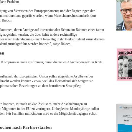
 kein Problem.
nigung von Vertretern des Europaparlaments und der Regierungen der
könnten durchaus geprüft werden, wenn Menschenrechtsstandards dort
r Baloch.
t kommen, deren Anträge auf internationalen Schutz im Rahmen eines fairen
tig abgelehnt wurden, die über keine andere rechtmäßige
essener Unterstützung - nicht freiwillig in ihr Herkunftsland zurückkehren
tsland zurückgeführt werden können", sagte Baloch.
en
Kompromiss noch zustimmen, damit die neuen Abschieberegeln in Kraft
 außerhalb der Europäischen Union sollen abgelehnte Asylbewerber
bracht werden können - etwa, weil das Heimatland sich weigert sie
lomatischen Beziehungen zu dem betroffenen Staat pflegt.
n könnten, ist noch unklar. Ziel ist es, mehr Abschiebungen zu
r Migranten in der EU zu verringern. Unbegleitete Minderjährige sollen
en. Für Familien mit Kindern wird es die Möglichkeit dagegen schon
uchen nach Partnerstaaten