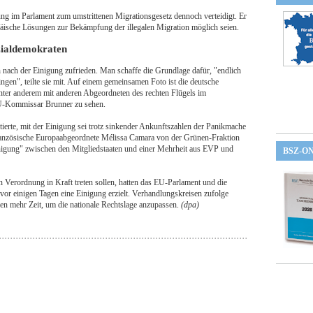
g im Parlament zum umstrittenen Migrationsgesetz dennoch verteidigt. Er
opäische Lösungen zur Bekämpfung der illegalen Migration möglich seien.
ozialdemokraten
ach der Einigung zufrieden. Man schaffe die Grundlage dafür, "endlich
ngen", teilte sie mit. Auf einem gemeinsamen Foto ist die deutsche
unter anderem mit anderen Abgeordneten des rechten Flügels im
U-Kommissar Brunner zu sehen.
rte, mit der Einigung sei trotz sinkender Ankunftszahlen der Panikmache
ranzösische Europaabgeordnete Mélissa Camara von der Grünen-Fraktion
nigung" zwischen den Mitgliedstaaten und einer Mehrheit aus EVP und
BSZ-O
 Verordnung in Kraft treten sollen, hatten das EU-Parlament und die
s vor einigen Tagen eine Einigung erzielt. Verhandlungskreisen zufolge
en mehr Zeit, um die nationale Rechtslage anzupassen.
(dpa)