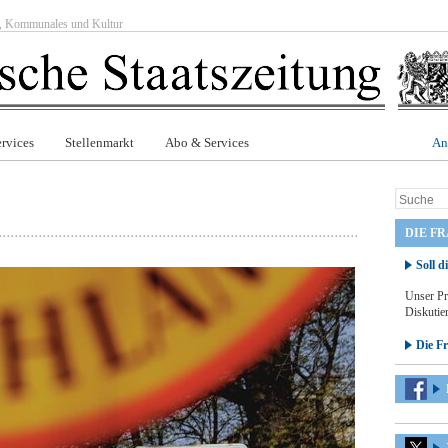
ft, Kommunales und Kultur
rvices
Stellenmarkt
Abo & Services
An
DIE F
Soll d
Unser Pr
Diskutier
Die F