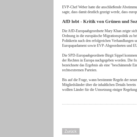
EVP-Chef Weber hatte die anschließende Abstimmun
sagte, dass damit deutlich gezeigt werde, dass eur
AfD lobt - Kritik von Grünen und S
Die AfD-Europaabgeordnete Mary Khan zeigte sich n
Ordnung in die europäische Migrationspolitik zu bri
Politikerin nach den erfolgreichen Verhandlungen 
Europaparlament sowie EVP-Abgeordneten und E
Die SPD-Europaabgeordnete Birgit Sippel kommentie
der Rechten in Europa nachgegeben worden. Die f
bezeichnete das Ergebnis als eine "beschämende Ei
rechtsextremen Parteien.
Bis auf die Frage, wann bestimmte Regeln der neuen
Mitgliedsländer über die inhaltlichen Details bereit
wollten Länder für die Umsetzung einiger Regelung
Zurück