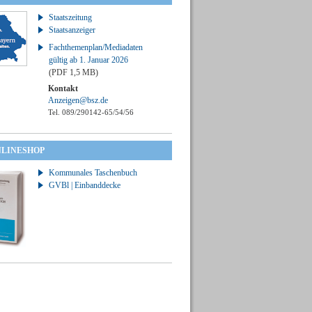
Staatszeitung
Staatsanzeiger
Fachthemenplan/Mediadaten
gültig ab 1. Januar 2026
(PDF 1,5 MB)
Kontakt
Anzeigen@bsz.de
Tel. 089/290142-65/54/56
NLINESHOP
Kommunales Taschenbuch
GVBl | Einbanddecke