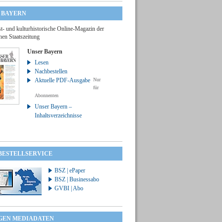
 BAYERN
t- und kulturhistorische Online-Magazin der
hen Staatszeitung
Unser Bayern
Lesen
Nachbestellen
Aktuelle PDF-Ausgabe
Nur
für
Abonnenten
Unser Bayern –
Inhaltsverzeichnisse
 BESTELLSERVICE
BSZ | ePaper
BSZ | Businessabo
GVBI | Abo
GEN MEDIADATEN