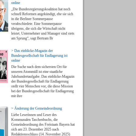
online
„Die Bundesregierungskoalition hat noch
schnell Reformen angekündigt, ehe sie sich
in die Berliner Sommerpause
verabschiedete. Eine Sommerpause
übrigens, die sich die Wirtschaft nicht
leistet. Unternehmer und Manager sind stets
am Sprung“, sagt Bertram Br
> Das einblicke-Magazin der
Bundesgesellschaft für Endlagerung ist
online
Die Suche nach dem sichersten Ort für
unseren Atommüll ist eine staatliche
Jahrhundertaufgabe. Das einblicke-Magazin
der Bundesgesellschaft für Endlagerung
stellt vier Menschen vor, die diese Mission
bei der Bundesgesellschaft für Endlagerung
mit ihre
> Änderung der Gemeindeordnung
Liebe Leserinnen und Leser des
Kommunalen Taschenbuchs, die
Gemeindeordnung des Freistaats Bayern hat
sich am 23. Dezember 2025 nach
Redaktionsschluss (14. November 2025)