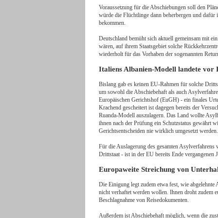
Voraussetzung für die Abschiebungen soll den Plän
würde die Flüchtlinge dann beherbergen und dafür
bekommen.
Deutschland bemüht sich aktuell gemeinsam mit ein
wären, auf ihrem Staatsgebiet solche Rückkehrzent
wiederholt für das Vorhaben der sogenannten Retu
Italiens Albanien-Modell landete vo
Bislang gab es keinen EU-Rahmen für solche Dritts
um sowohl die Abschiebehaft als auch Asylverfahr
Europäischen Gerichtshof (EuGH) - ein finales Urtei
Krachend gescheitert ist dagegen bereits der Versu
Ruanda-Modell auszulagern. Das Land wollte Asylbe
ihnen nach der Prüfung ein Schutzstatus gewährt w
Gerichtsentscheiden nie wirklich umgesetzt werden
Für die Auslagerung des gesamten Asylverfahrens w
Drittstaat - ist in der EU bereits Ende vergangene
Europaweite Streichung von Unterhal
Die Einigung legt zudem etwa fest, wie abgelehnte
nicht verhaftet werden wollen. Ihnen droht zudem e
Beschlagnahme von Reisedokumenten.
Außerdem ist Abschiebehaft möglich, wenn die zus