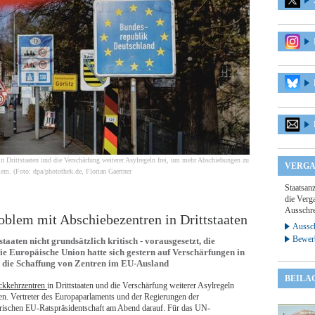
 Drittstaaten und die Verschärfung weiterer Asylregeln frei, um mehr Abschiebungen zu
VERGA
lem. (Foto: dpa/photothek.de, Florian Gaertner
Staatsan
die Verga
Ausschre
oblem mit Abschiebezentren in Drittstaaten
Aussch
Bewer
aaten nicht grundsätzlich kritisch - vorausgesetzt, die
e Europäische Union hatte sich gestern auf Verschärfungen in
rt die Schaffung von Zentren im EU-Ausland
BEILA
ckkehrzentren
in Drittstaaten und die Verschärfung weiterer Asylregeln
n. Vertreter des Europaparlaments und der Regierungen der
prischen EU-Ratspräsidentschaft am Abend darauf. Für das UN-