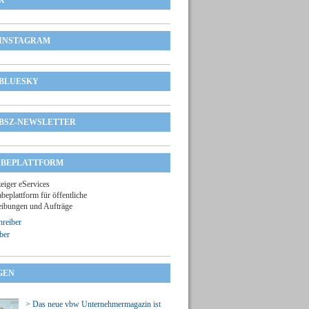
X
INSTAGRAM
BLUESKY
BSZ-NEWSLETTER
BEPLATTFORM
zeiger eServices
beplattform für öffentliche
ibungen und Aufträge
reiber
ber
GEN
> Das neue vbw Unternehmermagazin ist