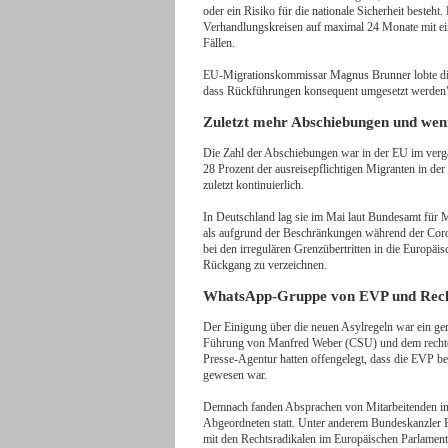
oder ein Risiko für die nationale Sicherheit besteht
Verhandlungskreisen auf maximal 24 Monate mit ei
Fällen.
EU-Migrationskommissar Magnus Brunner lobte die
dass Rückführungen konsequent umgesetzt werden", t
Zuletzt mehr Abschiebungen und wen
Die Zahl der Abschiebungen war in der EU im verg
28 Prozent der ausreisepflichtigen Migranten in der
zuletzt kontinuierlich.
In Deutschland lag sie im Mai laut Bundesamt für M
als aufgrund der Beschränkungen während der Cor
bei den irregulären Grenzübertritten in die Europä
Rückgang zu verzeichnen.
WhatsApp-Gruppe von EVP und Rech
Der Einigung über die neuen Asylregeln war ein g
Führung von Manfred Weber (CSU) und dem rechte
Presse-Agentur hatten offengelegt, dass die EVP be
gewesen war.
Demnach fanden Absprachen von Mitarbeitenden in
Abgeordneten statt. Unter anderem Bundeskanzler Fri
mit den Rechtsradikalen im Europäischen Parlament