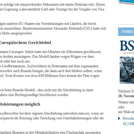
en zufolge ein entsprechendes Abkommen mit einem Drittstaat sein. Dieser
 im Gegenzug wahrscheinlich Geld oder Vorzüge bei der Vergabe von Visa
igen anderen EU-Staaten um Vereinbarungen mit Ländern, die bereit
ren einzurichten. Bundesinnenminister Alexander Dobrindt (CSU) hatte sich
JAHRE
rn Hubs ausgesprochen.
r Europäischem Gerichtshof
taaten-Lösungen. Italien hatte mit Albanien ein Abkommen geschlossen,
en dorthin auszulagern. Das Modell landete wegen Klagen vor dem
l steht hier noch aus.
ch Großbritanniens, Asylverfahren in Drittstaaten mit dem sogenannten
werber nach Ruanda bringen, die dann auch dort bleiben sollten, wenn
ird. Trotz Kosten von etwa 830 Millionen Euro konnte der Plan wegen
.
ie beim Ruanda-Modell - also nicht nur die Abschiebung in einen
Nächster E
n Jahres eine Rechtsgrundlage beschlossen worden.
28. Novem
Weitere Inf
tsleistungen möglich
oder
per Mail a
 Asylbewerber bei ihrer eigenen Abschiebung mitwirken müssen, wenn sie
uropaweit die Kürzung oder Streichung von Unterhaltsleistungen oder die
Downloa
16,5 M
tändigen Beamten in den Mitgliedsländern eine Fluchtgefahr ausmachen