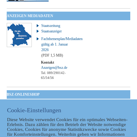
ANZEIGEN MEDIADATEN
Staatszeitung
Staatsanzeiger
Fachthemenplan/Mediadaten
gültig ab 1. Januar
2026
(PDF 1,5 MB)
Kontakt
Anzeigen@bsz.de
Tel. 089/290142-
65/54/56
BSZ-ONLINESHOP
Kommunales
Cookie-Einstellungen
Taschenbuch
GVBl | Einbanddecke
Diese Website verwendet Cookies für ein optimales Webseiten-
Erlebnis. Dazu zählen für den Betrieb der Website notwendige
Cookies, Cookies für anonyme Statistikzwecke sowie Cookies
für Komforteinstellungen. Weiterhin geben wir Informationen