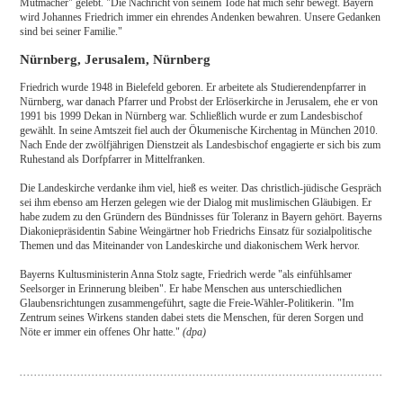
Mutmacher" gelebt. "Die Nachricht von seinem Tode hat mich sehr bewegt. Bayern
wird Johannes Friedrich immer ein ehrendes Andenken bewahren. Unsere Gedanken
sind bei seiner Familie."
Nürnberg, Jerusalem, Nürnberg
Friedrich wurde 1948 in Bielefeld geboren. Er arbeitete als Studierendenpfarrer in
Nürnberg, war danach Pfarrer und Probst der Erlöserkirche in Jerusalem, ehe er von
1991 bis 1999 Dekan in Nürnberg war. Schließlich wurde er zum Landesbischof
gewählt. In seine Amtszeit fiel auch der Ökumenische Kirchentag in München 2010.
Nach Ende der zwölfjährigen Dienstzeit als Landesbischof engagierte er sich bis zum
Ruhestand als Dorfpfarrer in Mittelfranken.
Die Landeskirche verdanke ihm viel, hieß es weiter. Das christlich-jüdische Gespräch
sei ihm ebenso am Herzen gelegen wie der Dialog mit muslimischen Gläubigen. Er
habe zudem zu den Gründern des Bündnisses für Toleranz in Bayern gehört. Bayerns
Diakoniepräsidentin Sabine Weingärtner hob Friedrichs Einsatz für sozialpolitische
Themen und das Miteinander von Landeskirche und diakonischem Werk hervor.
Bayerns Kultusministerin Anna Stolz sagte, Friedrich werde "als einfühlsamer
Seelsorger in Erinnerung bleiben". Er habe Menschen aus unterschiedlichen
Glaubensrichtungen zusammengeführt, sagte die Freie-Wähler-Politikerin. "Im
Zentrum seines Wirkens standen dabei stets die Menschen, für deren Sorgen und
Nöte er immer ein offenes Ohr hatte."
(dpa)