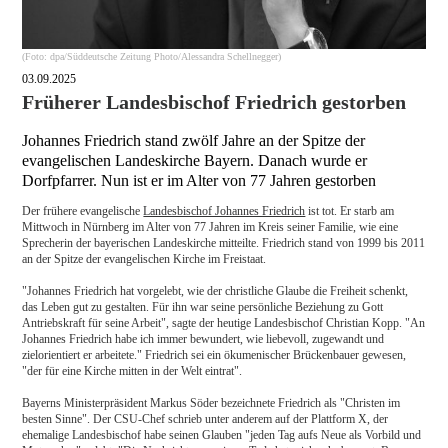
(Foto: dpa/Süddeutsche Zeitung Photo/Alessandra Schellnegger)
03.09.2025
Früherer Landesbischof Friedrich gestorben
Johannes Friedrich stand zwölf Jahre an der Spitze der
evangelischen Landeskirche Bayern. Danach wurde er
Dorfpfarrer. Nun ist er im Alter von 77 Jahren gestorben
Der frühere evangelische
Landesbischof Johannes Friedrich
ist tot. Er starb am
Mittwoch in Nürnberg im Alter von 77 Jahren im Kreis seiner Familie, wie eine
Sprecherin der bayerischen Landeskirche mitteilte. Friedrich stand von 1999 bis 2011
an der Spitze der evangelischen Kirche im Freistaat.
"Johannes Friedrich hat vorgelebt, wie der christliche Glaube die Freiheit schenkt,
das Leben gut zu gestalten. Für ihn war seine persönliche Beziehung zu Gott
Antriebskraft für seine Arbeit", sagte der heutige Landesbischof Christian Kopp. "An
Johannes Friedrich habe ich immer bewundert, wie liebevoll, zugewandt und
zielorientiert er arbeitete." Friedrich sei ein ökumenischer Brückenbauer gewesen,
"der für eine Kirche mitten in der Welt eintrat".
Bayerns Ministerpräsident Markus Söder bezeichnete Friedrich als "Christen im
besten Sinne". Der CSU-Chef schrieb unter anderem auf der Plattform X, der
ehemalige Landesbischof habe seinen Glauben "jeden Tag aufs Neue als Vorbild und