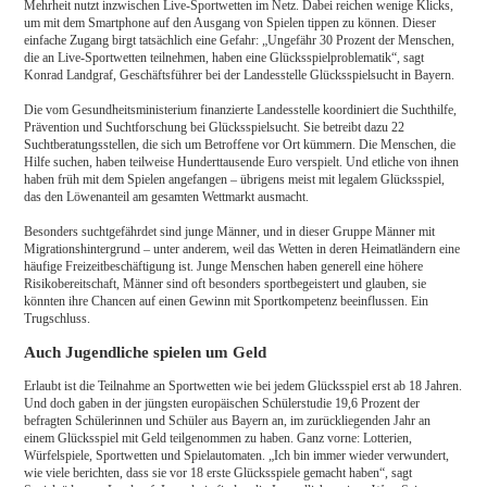
Mehrheit nutzt inzwischen Live-Sportwetten im Netz. Dabei reichen wenige Klicks,
um mit dem Smartphone auf den Ausgang von Spielen tippen zu können. Dieser
einfache Zugang birgt tatsächlich eine Gefahr: „Ungefähr 30 Prozent der Menschen,
die an Live-Sportwetten teilnehmen, haben eine Glücksspielproblematik“, sagt
Konrad Landgraf, Geschäftsführer bei der Landesstelle Glücksspielsucht in Bayern.
Die vom Gesundheitsministerium finanzierte Landesstelle koordiniert die Suchthilfe,
Prävention und Suchtforschung bei Glücksspielsucht. Sie betreibt dazu 22
Suchtberatungsstellen, die sich um Betroffene vor Ort kümmern. Die Menschen, die
Hilfe suchen, haben teilweise Hunderttausende Euro verspielt. Und etliche von ihnen
haben früh mit dem Spielen angefangen – übrigens meist mit legalem Glücksspiel,
das den Löwenanteil am gesamten Wettmarkt ausmacht.
Besonders suchtgefährdet sind junge Männer, und in dieser Gruppe Männer mit
Migrationshintergrund – unter anderem, weil das Wetten in deren Heimatländern eine
häufige Freizeitbeschäftigung ist. Junge Menschen haben generell eine höhere
Risikobereitschaft, Männer sind oft besonders sportbegeistert und glauben, sie
könnten ihre Chancen auf einen Gewinn mit Sportkompetenz beeinflussen. Ein
Trugschluss.
Auch Jugendliche spielen um Geld
Erlaubt ist die Teilnahme an Sportwetten wie bei jedem Glücksspiel erst ab 18 Jahren.
Und doch gaben in der jüngsten europäischen Schülerstudie 19,6 Prozent der
befragten Schülerinnen und Schüler aus Bayern an, im zurückliegenden Jahr an
einem Glücksspiel mit Geld teilgenommen zu haben. Ganz vorne: Lotterien,
Würfelspiele, Sportwetten und Spielautomaten. „Ich bin immer wieder verwundert,
wie viele berichten, dass sie vor 18 erste Glücksspiele gemacht haben“, sagt