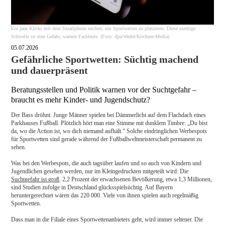
Ein paar Klicks mit dem Smartphone reichen, um Sportwetten zu platzieren. Diese niedrige
Schwelle ist eine Gefahr, warnen Fachleute. (Foto: dpa/Wedel/Kirchner-Media)
05.07.2026
Gefährliche Sportwetten: Süchtig machend
und dauerpräsent
Beratungsstellen und Politik warnen vor der Suchtgefahr –
braucht es mehr Kinder- und Jugendschutz?
Der Bass dröhnt. Junge Männer spielen bei Dämmerlicht auf dem Flachdach eines
Parkhauses Fußball. Plötzlich hört man eine Stimme mit dunklem Timbre: „Du bist
da, wo die Action ist, wo dich niemand aufhält.“ Solche eindringlichen Werbespots
für Sportwetten sind gerade während der Fußballweltmeisterschaft permanent zu
sehen.
Was bei den Werbespots, die auch tagsüber laufen und so auch von Kindern und
Jugendlichen gesehen werden, nur im Kleingedruckten mitgeteilt wird: Die
Suchtgefahr ist groß
. 2,2 Prozent der erwachsenen Bevölkerung, etwa 1,3 Millionen,
sind Studien zufolge in Deutschland glücksspielsüchtig. Auf Bayern
heruntergerechnet wären das 220 000. Viele von ihnen spielen auch regelmäßig
Sportwetten.
Dass man in die Filiale eines Sportwettenanbieters geht, wird immer seltener. Die