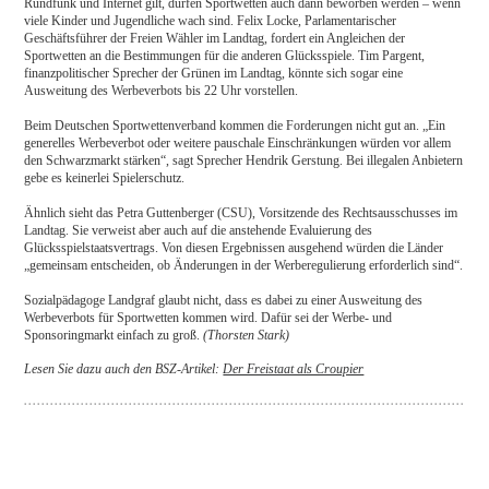
Rundfunk und Internet gilt, dürfen Sportwetten auch dann beworben werden – wenn
viele Kinder und Jugendliche wach sind. Felix Locke, Parlamentarischer
Geschäftsführer der Freien Wähler im Landtag, fordert ein Angleichen der
Sportwetten an die Bestimmungen für die anderen Glücksspiele. Tim Pargent,
finanzpolitischer Sprecher der Grünen im Landtag, könnte sich sogar eine
Ausweitung des Werbeverbots bis 22 Uhr vorstellen.
Beim Deutschen Sportwettenverband kommen die Forderungen nicht gut an. „Ein
generelles Werbeverbot oder weitere pauschale Einschränkungen würden vor allem
den Schwarzmarkt stärken“, sagt Sprecher Hendrik Gerstung. Bei illegalen Anbietern
gebe es keinerlei Spielerschutz.
Ähnlich sieht das Petra Guttenberger (CSU), Vorsitzende des Rechtsausschusses im
Landtag. Sie verweist aber auch auf die anstehende Evaluierung des
Glücksspielstaatsvertrags. Von diesen Ergebnissen ausgehend würden die Länder
„gemeinsam entscheiden, ob Änderungen in der Werberegulierung erforderlich sind“.
Sozialpädagoge Landgraf glaubt nicht, dass es dabei zu einer Ausweitung des
Werbeverbots für Sportwetten kommen wird. Dafür sei der Werbe- und
Sponsoringmarkt einfach zu groß.
(Thorsten Stark)
Lesen Sie dazu auch den BSZ-Artikel:
Der Freistaat als Croupier