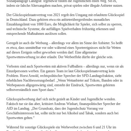
Sozialpädagoge Landgraf. Irgendwie finden die Jugendlichen einen Weg. Sei es,
indem sie falsche Altersangaben machen, privat spielen oder illegale Anbieter nutzen.
Der Glücksspielstaatsvertrag von 2021 regelt den Umgang mit erlaubtem Glücksspiel
in Deutschland. Dazu gehören etwa ein anbieterübergreifendes monatliches
Einzahlungslimit von 1000 Euro, die Möglichkeit für Spieler, sich selbst zu sperren,
und technische Systeme, die auffälliges Spielverhalten frühzeitig erkennen und
entsprechende Maßnahmen auslösen sollen.
Geregelt ist auch die Werbung – allerdings vor allem im Sinne der Anbieter. So heißt
es etwa, dass unmittelbar vor oder während eines Sportereignisses nicht für Wetten
auf dieses Ereignis selbst geworben werden darf. Eine allgemeine
Sportwettenwerbung ist aber erlaubt. Der Werbeeffekt dürfte der gleiche sein.
Verboten sind auch Sportwetten mit aktiven Fußballern – allerdings nur, wenn sie als
Einzelpersonen werben. Ein ganzes Team ist laut Glücksspielstaatsvertrag kein
Problem. Horst Arnold, rechtspolitischer Sprecher der SPD-Landtagsfraktion, sieht
erheblichen Nachbesserungsbedarf. „Wenn Wettanbieter auf Trikots, Banden oder in
Werbepausen allgegenwärtig sind, entsteht der Eindruck, Sportwetten gehörten
selbstverständlich zum Sport dazu.“
Glücksspielwerbung darf sich nicht gezielt an Kinder und Jugendliche wenden.
Faktisch tue sie das aber, kritisiert Andreas Winhart, finanzpolitischer Sprecher der
AfD im Landtag. „Der Grundsatz, dass der Jugendschutz Vorrang vor
Geschäftsinteressen hat, sollte nicht nur bei Alkohol und Tabak, sondern auch bei
Sportwetten gelten.“
Während für sonstige Glücksspiele ein Werbeverbot zwischen 6 und 21 Uhr im