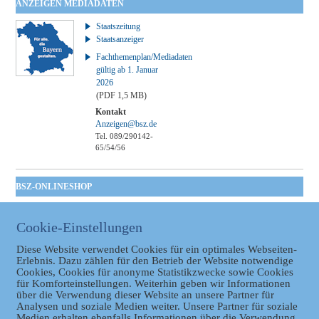
ANZEIGEN MEDIADATEN
Staatszeitung
Staatsanzeiger
Fachthemenplan/Mediadaten
gültig ab 1. Januar
2026
(PDF 1,5 MB)
Kontakt
Anzeigen@bsz.de
Tel. 089/290142-
65/54/56
BSZ-ONLINESHOP
Kommunales
Taschenbuch
Cookie-Einstellungen
GVBl | Einbanddecke
Diese Website verwendet Cookies für ein optimales Webseiten-
Erlebnis. Dazu zählen für den Betrieb der Website notwendige
Cookies, Cookies für anonyme Statistikzwecke sowie Cookies
für Komforteinstellungen. Weiterhin geben wir Informationen
über die Verwendung dieser Website an unsere Partner für
Analysen und soziale Medien weiter. Unsere Partner für soziale
Medien erhalten ebenfalls Informationen über die Verwendung