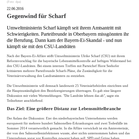
(Foto: dpa)
22.06.2016
Gegenwind für Scharf
Umweltministerin Scharf kämpft seit ihrem Amtsantritt mit
Schwierigkeiten. Parteifreunde in Oberbayern missgönnten ihr
die Berufung. Dann kam der Bayern-Ei-Skandal - und nun
kämpft sie mit den CSU-Landräten
Nach der Bayern-Ei-Affäre stößt Umweltministerin Ulrike Scharf (CSU) mit ihrem
Reformvorschlag für die bayerische Lebensmittelkontrolle auf heftigen Widerstand bei
den CSU-Landräten. Bei einem internen Treffen mit Parteichef Horst Seehofer
kritisierten mehrere Parteifreunde Scharfs Pläne, die Zuständigkeit für die
Veterinärverwaltung den Landratsämtern zu entziehen.
Die Umweltministerin will demnach landesweit 25 Veterinärbehörden einrichten und
die Hauptzuständigkeit den Bezirksregierungen übertragen. Es gab eine längere
Diskussion mit vielen Wortmeldungen. "Die Landräte lehnen das ab", sagte ein
Teilnehmer anschließend.
Das Ziel: Eine größere Distanz zur Lebensmittelbranche
Der Anlass der Diskussion: Eier des niederbayerischen Unternehmens werden
europaweit für mehrere hundert Salmonellen-Erkrankungen und zwei Todesfälle im
Sommer 2014 verantwortlich gemacht. In die Affäre verwickelt ist ein Amtsveterinär,
der von den Salmonelleninfektionen wusste, aber nichts unternommen haben und das
Unternehmen sogar vor Kontrollen gewarnt haben soll. SPD und Grüne haben