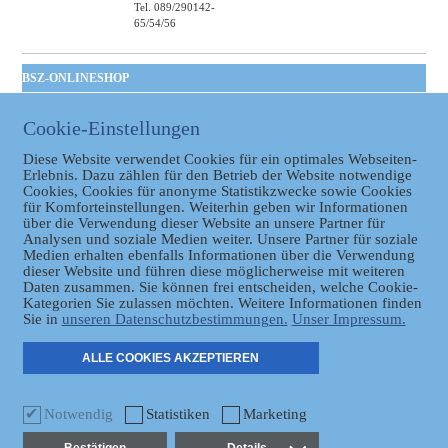
Tel. 089/290142-
65/54/56
BSZ-ONLINESHOP
Kommunales
Cookie-Einstellungen
Taschenbuch
GVBl | Einbanddecke
Diese Website verwendet Cookies für ein optimales Webseiten-
Erlebnis. Dazu zählen für den Betrieb der Website notwendige
Cookies, Cookies für anonyme Statistikzwecke sowie Cookies
für Komforteinstellungen. Weiterhin geben wir Informationen
über die Verwendung dieser Website an unsere Partner für
Analysen und soziale Medien weiter. Unsere Partner für soziale
Medien erhalten ebenfalls Informationen über die Verwendung
dieser Website und führen diese möglicherweise mit weiteren
Daten zusammen. Sie können frei entscheiden, welche Cookie-
Datenschutz
Kategorien Sie zulassen möchten. Weitere Informationen finden
Sie in
unseren Datenschutzbestimmungen.
Unser Impressum.
ER
ALLE COOKIES AKZEPTIEREN
Notwendig
Statistiken
Marketing