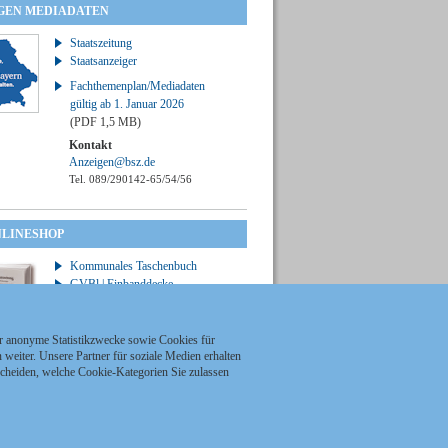
GEN MEDIADATEN
Staatszeitung
Staatsanzeiger
Fachthemenplan/Mediadaten
gültig ab 1. Januar 2026
(PDF 1,5 MB)
Kontakt
Anzeigen@bsz.de
Tel. 089/290142-65/54/56
NLINESHOP
Kommunales Taschenbuch
GVBl | Einbanddecke
ür anonyme Statistikzwecke sowie Cookies für
weiter. Unsere Partner für soziale Medien erhalten
scheiden, welche Cookie-Kategorien Sie zulassen