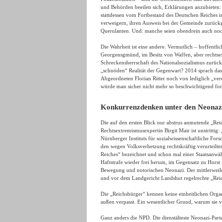
und Behörden beeilen sich, Erklärungen anzubieten: 
stattdessen vom Fortbestand des Deutschen Reiches 
verweigern, ihren Ausweis bei der Gemeinde zurückg
Querulanten. Und: manche seien obendrein auch noc
Die Wahrheit ist eine andere. Vermutlich – hoffentli
Georgensgmünd, im Besitz von Waffen, aber rechtsextr
Schreckensherrschaft des Nationalsozialismus zurück
„schnöden“ Realität der Gegenwart? 2014 sprach das
Abgeordneten Florian Ritter noch von lediglich „ver
würde man sicher nicht mehr so beschwichtigend for
Konkurrenzdenken unter den Neonazis
Die auf den ersten Blick nur abstrus anmutende „Re
Rechtsextremismusexpertin Birgit Mair ist unstrittig:
Nürnberger Instituts für sozialwissenschaftliche For
den wegen Volksverhetzung rechtskräftig verurteilten
Reiches“ bezeichnet und schon mal einer Staatsanwäl
Haftstrafe wieder frei herum, im Gegensatz zu Horst
Bewegung und notorischen Neonazi. Der mittlerweil
und vor dem Landgericht Landshut regelrechte „Reic
Die „Reichsbürger“ kennen keine einheitlichen Orga
außen verpasst. Ein wesentlicher Grund, warum sie 
Ganz anders die NPD. Die dienstälteste Neonazi-Part