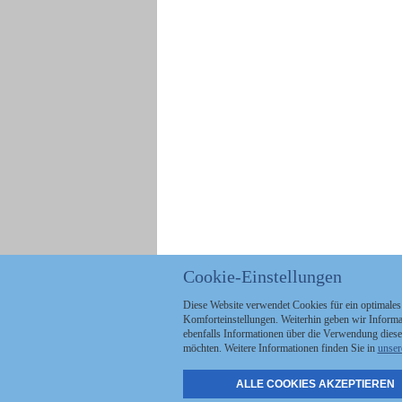
Cookie-Einstellungen
Diese Website verwendet Cookies für ein optimales
Komforteinstellungen. Weiterhin geben wir Informat
ebenfalls Informationen über die Verwendung diese
möchten. Weitere Informationen finden Sie in
unser
ALLE COOKIES AKZEPTIEREN
Politik
Stellenmarkt
A