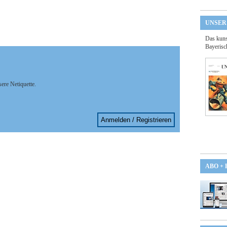
UNSER
Das kuns
Bayerisc
sere Netiquette.
Anmelden / Registrieren
ABO +