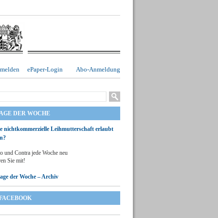
melden
ePaper-Login
Abo-Anmeldung
RAGE DER WOCHE
ie nichtkommerzielle Leihmutterschaft erlaubt
n?
o und Contra jede Woche neu
en Sie mit!
rage der Woche – Archiv
FACEBOOK