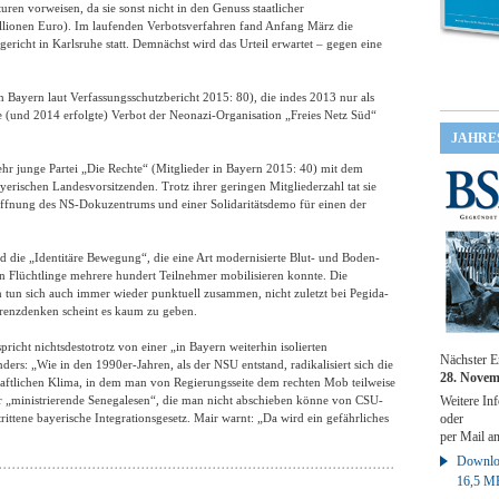
ren vorweisen, da sie sonst nicht in den Genuss staatlicher
llionen Euro). Im laufenden Verbotsverfahren fand Anfang März die
icht in Karlsruhe statt. Demnächst wird das Urteil erwartet – gegen eine
in Bayern laut Verfassungsschutzbericht 2015: 80), die indes 2013 nur als
e (und 2014 erfolgte) Verbot der Neonazi-Organisation „Freies Netz Süd“
JAHRE
ehr junge Partei „Die Rechte“ (Mitglieder in Bayern 2015: 40) mit dem
erischen Landesvorsitzenden. Trotz ihrer geringen Mitgliederzahl tat sie
fnung des NS-Dokuzentrums und einer Solidaritätsdemo für einen der
d die „Identitäre Bewegung“, die eine Art modernisierte Blut- und Boden-
en Flüchtlinge mehrere hundert Teilnehmer mobilisieren konnte. Die
un sich auch immer wieder punktuell zusammen, nicht zuletzt bei Pegida-
enzdenken scheint es kaum zu geben.
pricht nichtsdestotrotz von einer „in Bayern weiterhin isolierten
Nächster E
nders: „Wie in den 1990er-Jahren, als der NSU entstand, radikalisiert sich die
28. Novem
haftlichen Klima, in dem man von Regierungsseite dem rechten Mob teilweise
 „ministrierende Senegalesen“, die man nicht abschieben könne von CSU-
Weitere Inf
rittene bayerische Integrationsgesetz. Mair warnt: „Da wird ein gefährliches
oder
per Mail a
Downloa
16,5 M