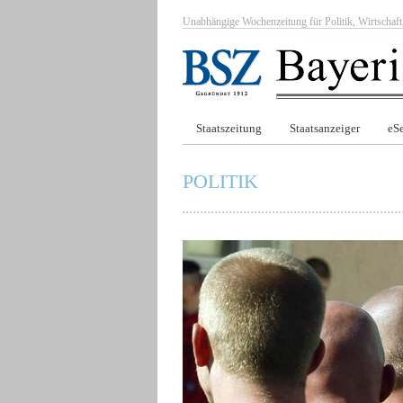
Unabhängige Wochenzeitung für Politik, Wirtscha
Staatszeitung
Staatsanzeiger
eSe
POLITIK