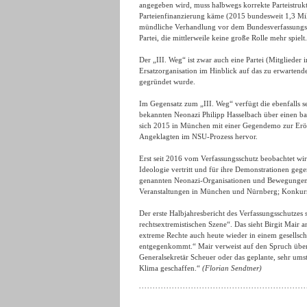
angegeben wird, muss halbwegs korrekte Parteistruktu
Parteienfinanzierung käme (2015 bundesweit 1,3 Mi
mündliche Verhandlung vor dem Bundesverfassungsger
Partei, die mittlerweile keine große Rolle mehr spielt.
Der „III. Weg“ ist zwar auch eine Partei (Mitglieder 
Ersatzorganisation im Hinblick auf das zu erwartend
gegründet wurde.
Im Gegensatz zum „III. Weg“ verfügt die ebenfalls s
bekannten Neonazi Philipp Hasselbach über einen bay
sich 2015 in München mit einer Gegendemo zur Eröf
Angeklagten im NSU-Prozess hervor.
Erst seit 2016 vom Verfassungsschutz beobachtet wir
Ideologie vertritt und für ihre Demonstrationen geg
genannten Neonazi-Organisationen und Bewegungen t
Veranstaltungen in München und Nürnberg; Konkurr
Der erste Halbjahresbericht des Verfassungsschutzes s
rechtsextremistischen Szene“. Das sieht Birgit Mair a
extreme Rechte auch heute wieder in einem gesellsc
entgegenkommt.“ Mair verweist auf den Spruch über
Generalsekretär Scheuer oder das geplante, sehr umst
Klima geschaffen.“
(Florian Sendtner)