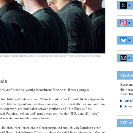
 wieder punktuell zusammen, nicht zuletzt bei Pegida-Veranstaltungen in München
VERGA
zis
Staatsan
die Verga
ck auf bislang wenig beachtete Neonazi-Bewegungen
Ausschre
Reichsbürger“ wie aus dem Nichts im Fokus der Öffentlichkeit aufgetaucht.
Aussch
ind? Oder hartgesottene Rechtsextremisten, die nur deshalb niemand auf dem
Bewer
struktur verfügen und daher schwer greifbar sind? Ein Blick auf die
nazi-Parteien, -sekten und -gruppierungen wie der NPD, dem „III. Weg“
 was sie voneinander unterscheidet.
BEILA
 „Reichsbürger“ erschießt in Georgensgmünd südlich von Nürnberg einen
len Wolken: „Reichsbürger“? Was soll denn das sein? Noch nie gehört! Medien