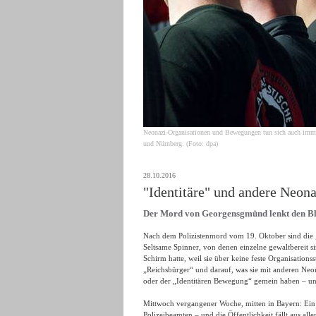
Neonazi-Organisationen und Bewegungen tun sich auch immer
und Nürnberg. (Foto: dpa)
28.10.2016
"Identitäre" und andere Neona
Der Mord von Georgensgmünd lenkt den Bli
Nach dem Polizistenmord vom 19. Oktober sind die „
Seltsame Spinner, von denen einzelne gewaltbereit s
Schirm hatte, weil sie über keine feste Organisations
„Reichsbürger“ und darauf, was sie mit anderen Neo
oder der „Identitären Bewegung“ gemein haben – und
Mittwoch vergangener Woche, mitten in Bayern: Ein
Polizeibeamten – und die Öffentlichkeit fällt aus al