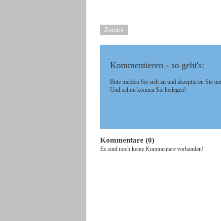
Zurück
Kommentieren - so geht's:
Bitte melden Sie sich an und akzeptieren Sie un
Und schon können Sie loslegen!
Kommentare (0)
Es sind noch keine Kommentare vorhanden!