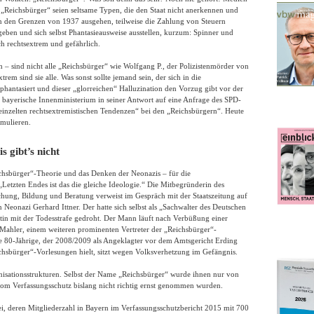
„Reichsbürger“ seien seltsame Typen, die den Staat nicht anerkennen und
in den Grenzen von 1937 ausgehen, teilweise die Zahlung von Steuern
eben und sich selbst Phantasieausweise ausstellen, kurzum: Spinner und
h rechtsextrem und gefährlich.
ch – sind nicht alle „Reichsbürger“ wie Wolfgang P., der Polizistenmörder von
em sind sie alle. Was sonst sollte jemand sein, der sich in die
phantasiert und dieser „glorreichen“ Halluzination den Vorzug gibt vor der
 bayerische Innenministerium in seiner Antwort auf eine Anfrage des SPD-
einzelten rechtsextremistischen Tendenzen“ bei den „Reichsbürgern“. Heute
mulieren.
 gibt’s nicht
ichsbürger“-Theorie und das Denken der Neonazis – für die
 „Letzten Endes ist das die gleiche Ideologie.“ Die Mitbegründerin des
schung, Bildung und Beratung verweist im Gespräch mit der Staatszeitung auf
 Neonazi Gerhard Ittner. Der hatte sich selbst als „Sachwalter des Deutschen
tin mit der Todesstrafe gedroht. Der Mann läuft nach Verbüßung einer
 Mahler, einem weiteren prominenten Vertreter der „Reichsbürger“-
e 80-Jährige, der 2008/2009 als Angeklagter vor dem Amtsgericht Erding
hsbürger“-Vorlesungen hielt, sitzt wegen Volksverhetzung im Gefängnis.
nisationsstrukturen. Selbst der Name „Reichsbürger“ wurde ihnen nur von
vom Verfassungsschutz bislang nicht richtig ernst genommen wurden.
ei, deren Mitgliederzahl in Bayern im Verfassungsschutzbericht 2015 mit 700