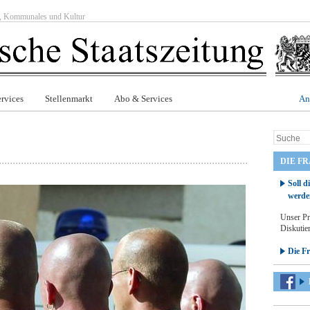
ft, Kommunales und Kultur
rvices
Stellenmarkt
Abo & Services
An
DIE F
Soll d
werde
Unser Pr
Diskutier
Die F