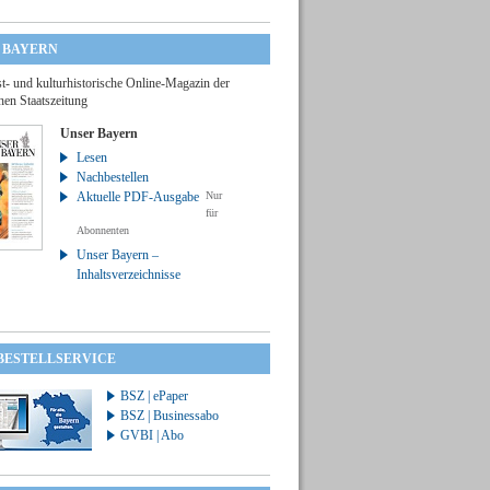
 BAYERN
t- und kulturhistorische Online-Magazin der
hen Staatszeitung
Unser Bayern
Lesen
Nachbestellen
Aktuelle PDF-Ausgabe
Nur
für
Abonnenten
Unser Bayern –
Inhaltsverzeichnisse
 BESTELLSERVICE
BSZ | ePaper
BSZ | Businessabo
GVBI | Abo