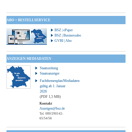
ABO + BESTELLSERVICE
BSZ | ePaper
BSZ | Businessabo
GVBI | Abo
ANZEIGEN MEDIADATEN
Staatszeitung
Staatsanzeiger
Fachthemenplan/Mediadaten
gültig ab 1. Januar
2026
(PDF 1,5 MB)
Kontakt
Anzeigen@bsz.de
Tel. 089/290142-
65/54/56