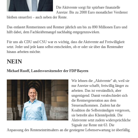
Die Aktivrente sorgt für spürbare finanzielle
Anreize: Bis zu 2000 Euro monatlicher Verdienst
bleiben steuerfrei – auch neben der Rente.
Das entlastet Rentnerinnen und Rentner jährlich um bis zu 890 Millionen Euro und
hilft dabei, dem Fachkräftemangel nachhaltig entgegenzuwirken.
Für uns als CDU und CSU war es wichtig, dass die Aktivrente auf Freiwilligkeit
setzt. Jeder und jede kann selbst entscheiden, ob er oder sie über das Rentenalter
hinaus arbeiten möchte.
NEIN
Michael Ruoff, Landesvorsitzender der FDP Bayern
Wir lehnen die „Aktivrente“ ab, weil sie
nur Anreize schafft, freiwillig länger zu
arbeiten. Das ist verständlich, aber
ungenügend. Damit verabschiedet sich
die Rentnergeneration aus dem
Steueraufkommen. Zudem hat die
Koalition die Selbstständigen vergessen,
sie betreibt also Klientelpolitik. Die
Aktivrente setzt zudem widersprüchliche
Signale zur Rente mit 63. Die
Anpassung des Renteneintrittsalters an die gestiegene Lebenserwartung ist überfällig.