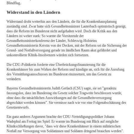
Blindflug.
Widerstand in den Ländern
Widerstand droht weiterhin aus den Ländern, die für die Krankenhausplanung
zuständig sind. Zwar hatte sich Gesundheitsminister Lauterbach optimistisch gezeigt,
dass die Reform im Bundesrat nicht aufgehalten wird. Doch die Kritik aus den
Ländern ist weiter stark: So warnte die Vorsitzende der
Gesundheitsministerkonferenz der Länder, Schleswig-Holsteins
Gesundheitsministerin Kerstin von der Decken, mit der Reform sei die Sicherung der
Grund- und Notfallversorgung gerade im ländlichen Raum akut gefährdet und
unkontrollierte Klinik-Insolvenzen würden sich fortsetzen.
Die CDU-Politikerin forderte eine Überbrückungsfinanzierung für die
Krankenhäuser bis zum Wirken der Reform und kündigte an, sich für die Anrufung
des Vermittlungsausschusses im Bundesrat einzusetzen, um das Gesetz zu
verändern.
Bayerns Gesundheitsministerin Judith Gerlach (CSU) sagte, sie sei "geradezu
fassungslos, dass im Bundestag ein Gesetz solcher Tragweite beschlossen wurde,
ohne dass die tatsächlichen Auswirkungen auf die Gesundheitsversorgung
abgeschätzt werden können". Sie vermisse nach wie vor eine Folgenabschätzung des
Gesetzentwurfs.
Ein ganz anderes Argument brachte der CDU-Verteidigungspolitiker Johann
Wadephul am Freitag ins Spiel: Er warnte im Bundestag mit Blick auf mögliche
Klinikschließungen davor, "dass wir diese Krankenhäuser in einem militärischen
Notfall zur Versorgung von Soldatinnen und Soldaten dringend brauchen werden".