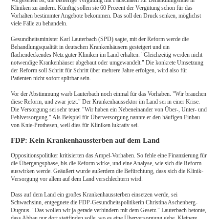
Kliniken zu ändern. Künftig sollen sie 60 Prozent der Vergütung schon für das
Vorhalten bestimmter Angebote bekommen. Das soll den Druck senken, möglichst
viele Fälle zu behandeln.
Gesundheitsminister Karl Lauterbach (SPD) sagte, mit der Reform werde die
Behandlungsqualität in deutschen Krankenhäusern gesteigert und ein
flächendeckendes Netz guter Kliniken im Land erhalten. "Gleichzeitig werden nicht
notwendige Krankenhäuser abgebaut oder umgewandelt." Die konkrete Umsetzung
der Reform soll Schritt für Schritt über mehrere Jahre erfolgen, wird also für
Patienten nicht sofort spürbar sein.
Vor der Abstimmung warb Lauterbach noch einmal für das Vorhaben. "Wir brauchen
diese Reform, und zwar jetzt." Der Krankenhaussektor im Land sei in einer Krise.
Die Versorgung sei sehr teuer. "Wir haben ein Nebeneinander von Über-, Unter- und
Fehlversorgung." Als Beispiel für Überversorgung nannte er den häufigen Einbau
von Knie-Prothesen, weil dies für Kliniken lukrativ sei.
FDP: Kein Krankenhaussterben auf dem Land
Oppositionspolitiker kritisierten das Ampel-Vorhaben. So fehle eine Finanzierung für
die Übergangsphase, bis die Reform wirke, und eine Analyse, wie sich die Reform
auswirken werde. Geäußert wurde außerdem die Befürchtung, dass sich die Klinik-
Versorgung vor allem auf dem Land verschlechtern wird.
Dass auf dem Land ein großes Krankenhaussterben einsetzen werde, sei
Schwachsinn, entgegnete die FDP-Gesundheitspolitikerin Christina Aschenberg-
Dugnus. "Das wollen wir ja gerade verhindern mit dem Gesetz." Lauterbach betonte,
dass Abbau nur dort stattfinden solle, wo es eine Überversorgung gebe. Kleinere