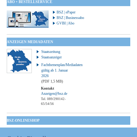
ABO + BESTELLSERVICE
BSZ | ePaper
BSZ | Businessabo
GVBI | Abo
ANZEIGEN MEDIADATEN
Staatszeitung
Staatsanzeiger
Fachthemenplan/Mediadaten
gültig ab 1. Januar
2026
(PDF 1,5 MB)
Kontakt
Anzeigen@bsz.de
Tel. 089/290142-
65/54/56
BSZ-ONLINESHOP
Kommunales
Taschenbuch