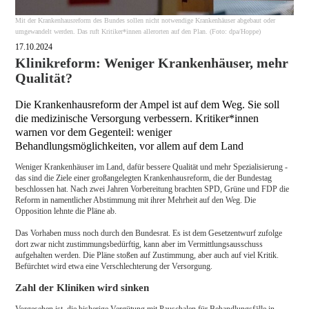
Mit der Krankenhausreform des Bundes sollen nicht notwendige Krankenhäuser abgebaut oder
umgewandelt werden. Das ruft Kritiker*innen allerorten auf den Plan. (Foto: dpa/Hoppe)
17.10.2024
Klinikreform: Weniger Krankenhäuser, mehr
Qualität?
Die Krankenhausreform der Ampel ist auf dem Weg. Sie soll
die medizinische Versorgung verbessern. Kritiker*innen
warnen vor dem Gegenteil: weniger
Behandlungsmöglichkeiten, vor allem auf dem Land
Weniger Krankenhäuser im Land, dafür bessere Qualität und mehr Spezialisierung -
das sind die Ziele einer großangelegten Krankenhausreform, die der Bundestag
beschlossen hat. Nach zwei Jahren Vorbereitung brachten SPD, Grüne und FDP die
Reform in namentlicher Abstimmung mit ihrer Mehrheit auf den Weg. Die
Opposition lehnte die Pläne ab.
Das Vorhaben muss noch durch den Bundesrat. Es ist dem Gesetzentwurf zufolge
dort zwar nicht zustimmungsbedürftig, kann aber im Vermittlungsausschuss
aufgehalten werden. Die Pläne stoßen auf Zustimmung, aber auch auf viel Kritik.
Befürchtet wird etwa eine Verschlechterung der Versorgung.
Zahl der Kliniken wird sinken
Vorgesehen ist, die bisherige Vergütung mit Pauschalen für Behandlungsfälle in