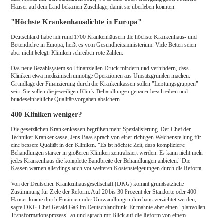
Häuser auf dem Land bekämen Zuschläge, damit sie überleben könnten.
"Höchste Krankenhausdichte in Europa"
Deutschland habe mit rund 1700 Krankenhäusern die höchste Krankenhaus- und
Bettendichte in Europa, heißt es vom Gesundheitsministerium. Viele Betten seien
aber nicht belegt. Kliniken schreiben rote Zahlen.
Das neue Bezahlsystem soll finanziellen Druck mindern und verhindern, dass
Kliniken etwa medizinisch unnötige Operationen aus Umsatzgründen machen.
Grundlage der Finanzierung durch die Krankenkassen sollen "Leistungsgruppen"
sein. Sie sollen die jeweiligen Klinik-Behandlungen genauer beschreiben und
bundeseinheitliche Qualitätsvorgaben absichern.
400 Kliniken weniger?
Die gesetzlichen Krankenkassen begrüßen mehr Spezialisierung. Der Chef der
Techniker Krankenkasse, Jens Baas sprach von einer richtigen Weichenstellung für
eine bessere Qualität in den Kliniken. "Es ist höchste Zeit, dass komplizierte
Behandlungen stärker in größeren Kliniken zentralisiert werden. Es kann nicht mehr
jedes Krankenhaus die komplette Bandbreite der Behandlungen anbieten." Die
Kassen warnen allerdings auch vor weiteren Kostensteigerungen durch die Reform.
Von der Deutschen Krankenhausgesellschaft (DKG) kommt grundsätzliche
Zustimmung für Ziele der Reform. Auf 20 bis 30 Prozent der Standorte oder 400
Häuser könne durch Fusionen oder Umwandlungen durchaus verzichtet werden,
sagte DKG-Chef Gerald Gaß im Deutschlandfunk. Er mahnte aber einen "planvollen
Transformationsprozess" an und sprach mit Blick auf die Reform von einem