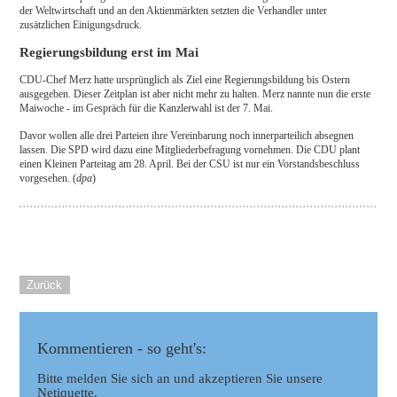
der Weltwirtschaft und an den Aktienmärkten setzten die Verhandler unter
zusätzlichen Einigungsdruck.
Regierungsbildung erst im Mai
CDU-Chef Merz hatte ursprünglich als Ziel eine Regierungsbildung bis Ostern
ausgegeben. Dieser Zeitplan ist aber nicht mehr zu halten. Merz nannte nun die erste
Maiwoche - im Gespräch für die Kanzlerwahl ist der 7. Mai.
Davor wollen alle drei Parteien ihre Vereinbarung noch innerparteilich absegnen
lassen. Die SPD wird dazu eine Mitgliederbefragung vornehmen. Die CDU plant
einen Kleinen Parteitag am 28. April. Bei der CSU ist nur ein Vorstandsbeschluss
vorgesehen. (
dpa
)
Zurück
Kommentieren - so geht's:
Bitte melden Sie sich an und akzeptieren Sie unsere
Netiquette.