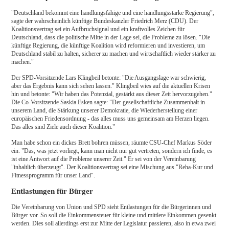
"Deutschland bekommt eine handlungsfähige und eine handlungsstarke Regierung",
sagte der wahrscheinlich künftige Bundeskanzler Friedrich Merz (CDU). Der
Koalitionsvertrag sei ein Aufbruchsignal und ein kraftvolles Zeichen für
Deutschland, dass die politische Mitte in der Lage sei, die Probleme zu lösen. "Die
künftige Regierung, die künftige Koalition wird reformieren und investieren, um
Deutschland stabil zu halten, sicherer zu machen und wirtschaftlich wieder stärker zu
machen."
Der SPD-Vorsitzende Lars Klingbeil betonte: "Die Ausgangslage war schwierig,
aber das Ergebnis kann sich sehen lassen." Klingbeil wies auf die aktuellen Krisen
hin und betonte: "Wir haben das Potenzial, gestärkt aus dieser Zeit hervorzugehen."
Die Co-Vorsitzende Saskia Esken sagte: "Der gesellschaftliche Zusammenhalt in
unserem Land, die Stärkung unserer Demokratie, die Wiederherstellung einer
europäischen Friedensordnung - das alles muss uns gemeinsam am Herzen liegen.
Das alles sind Ziele auch dieser Koalition."
Man habe schon ein dickes Brett bohren müssen, räumte CSU-Chef Markus Söder
ein. "Das, was jetzt vorliegt, kann man nicht nur gut vertreten, sondern ich finde, es
ist eine Antwort auf die Probleme unserer Zeit." Er sei von der Vereinbarung
"inhaltlich überzeugt". Der Koalitionsvertrag sei eine Mischung aus "Reha-Kur und
Fitnessprogramm für unser Land".
Entlastungen für Bürger
Die Vereinbarung von Union und SPD sieht Entlastungen für die Bürgerinnen und
Bürger vor. So soll die Einkommensteuer für kleine und mittlere Einkommen gesenkt
werden. Dies soll allerdings erst zur Mitte der Legislatur passieren, also in etwa zwei