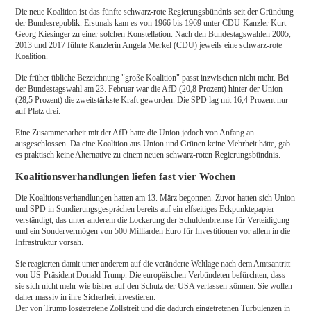
Die neue Koalition ist das fünfte schwarz-rote Regierungsbündnis seit der Gründung
der Bundesrepublik. Erstmals kam es von 1966 bis 1969 unter CDU-Kanzler Kurt
Georg Kiesinger zu einer solchen Konstellation. Nach den Bundestagswahlen 2005,
2013 und 2017 führte Kanzlerin Angela Merkel (CDU) jeweils eine schwarz-rote
Koalition.
Die früher übliche Bezeichnung "große Koalition" passt inzwischen nicht mehr. Bei
der Bundestagswahl am 23. Februar war die AfD (20,8 Prozent) hinter der Union
(28,5 Prozent) die zweitstärkste Kraft geworden. Die SPD lag mit 16,4 Prozent nur
auf Platz drei.
Eine Zusammenarbeit mit der AfD hatte die Union jedoch von Anfang an
ausgeschlossen. Da eine Koalition aus Union und Grünen keine Mehrheit hätte, gab
es praktisch keine Alternative zu einem neuen schwarz-roten Regierungsbündnis.
Koalitionsverhandlungen liefen fast vier Wochen
Die Koalitionsverhandlungen hatten am 13. März begonnen. Zuvor hatten sich Union
und SPD in Sondierungsgesprächen bereits auf ein elfseitiges Eckpunktepapier
verständigt, das unter anderem die Lockerung der Schuldenbremse für Verteidigung
und ein Sondervermögen von 500 Milliarden Euro für Investitionen vor allem in die
Infrastruktur vorsah.
Sie reagierten damit unter anderem auf die veränderte Weltlage nach dem Amtsantritt
von US-Präsident Donald Trump. Die europäischen Verbündeten befürchten, dass
sie sich nicht mehr wie bisher auf den Schutz der USA verlassen können. Sie wollen
daher massiv in ihre Sicherheit investieren.
Der von Trump losgetretene Zollstreit und die dadurch eingetretenen Turbulenzen in