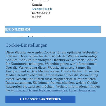
Kontakt
Anzeigen@bsz.de
Tel. 089/290142-
65/54/56
BSZ-ONLINESHOP
Kommunales
Taschenbuch
Cookie-Einstellungen
GVBl | Einbanddecke
Diese Website verwendet Cookies für ein optimales Webseiten-
Erlebnis. Dazu zählen für den Betrieb der Website notwendige
Cookies, Cookies für anonyme Statistikzwecke sowie Cookies
für Komforteinstellungen. Weiterhin geben wir Informationen
über die Verwendung dieser Website an unsere Partner für
Analysen und soziale Medien weiter. Unsere Partner für soziale
Medien erhalten ebenfalls Informationen über die Verwendung
dieser Website und führen diese möglicherweise mit weiteren
Datenschutz
Daten zusammen. Sie können frei entscheiden, welche Cookie-
Kategorien Sie zulassen möchten. Weitere Informationen finden
Sie in
unseren Datenschutzbestimmungen.
Unser Impressum.
ER
ALLE COOKIES AKZEPTIEREN