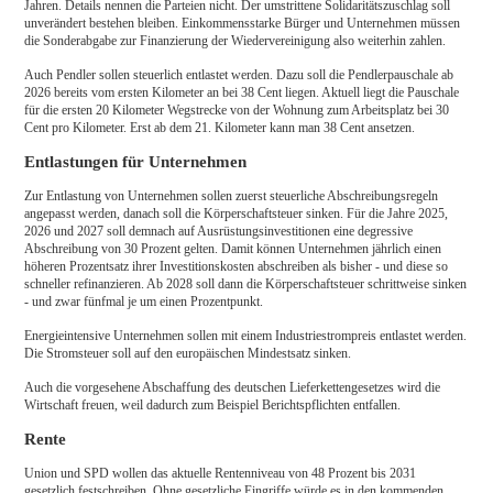
Jahren. Details nennen die Parteien nicht. Der umstrittene Solidaritätszuschlag soll
unverändert bestehen bleiben. Einkommensstarke Bürger und Unternehmen müssen
die Sonderabgabe zur Finanzierung der Wiedervereinigung also weiterhin zahlen.
Auch Pendler sollen steuerlich entlastet werden. Dazu soll die Pendlerpauschale ab
2026 bereits vom ersten Kilometer an bei 38 Cent liegen. Aktuell liegt die Pauschale
für die ersten 20 Kilometer Wegstrecke von der Wohnung zum Arbeitsplatz bei 30
Cent pro Kilometer. Erst ab dem 21. Kilometer kann man 38 Cent ansetzen.
Entlastungen für Unternehmen
Zur Entlastung von Unternehmen sollen zuerst steuerliche Abschreibungsregeln
angepasst werden, danach soll die Körperschaftsteuer sinken. Für die Jahre 2025,
2026 und 2027 soll demnach auf Ausrüstungsinvestitionen eine degressive
Abschreibung von 30 Prozent gelten. Damit können Unternehmen jährlich einen
höheren Prozentsatz ihrer Investitionskosten abschreiben als bisher - und diese so
schneller refinanzieren. Ab 2028 soll dann die Körperschaftsteuer schrittweise sinken
- und zwar fünfmal je um einen Prozentpunkt.
Energieintensive Unternehmen sollen mit einem Industriestrompreis entlastet werden.
Die Stromsteuer soll auf den europäischen Mindestsatz sinken.
Auch die vorgesehene Abschaffung des deutschen Lieferkettengesetzes wird die
Wirtschaft freuen, weil dadurch zum Beispiel Berichtspflichten entfallen.
Rente
Union und SPD wollen das aktuelle Rentenniveau von 48 Prozent bis 2031
gesetzlich festschreiben. Ohne gesetzliche Eingriffe würde es in den kommenden