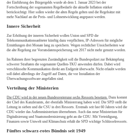
der Einführung des Bürgergelds wurde ab dem 1. Januar 2023 bei der
Fortschreibung der sogenannten Regelbedarfe die aktuelle Inflation stärker
berücksichtigt. Hier sollen wieder die alten Regeln gelten und die Regelsätze mit
mehr Nachlauf an die Preis- und Lohnentwicklung angepasst werden.
Innere Sicherheit
Zur Erhöhung der inneren Sicherheit wollen Union und SPD die
Telekommunikationsanbieter künftig dazu verpflichten, IP-Adressen für mögliche
Ermittlungen drei Monate lang zu speichern. Wegen rechtlicher Unsicherheiten war
die alte Regelung zur Vorratsdatenspeicherung seit 2017 nicht mehr genutzt worden.
Im Rahmen ihrer begrenzten Zuständigkeit soll die Bundespolizei zur Bekämpfung
schwerer Straftaten die sogenannte Quellen-TKÜ anwenden dürfen. Dabei wird
verschlüsselte Kommunikation direkt am Endgerät überwacht. Nicht erlaubt werden
soll dabei allerdings der Zugriff auf Daten, die vor Installation der
Überwachungssoftware angefallen sind.
Verteilung der Ministerien
Die CDU wird in der neuen Bundesregierung sechs Ressorts besetzen.
Dazu kommt
der Chef des Kanzleramts, der ebenfalls Ministerrang haben wird. Die SPD stellt die
Leitung in sieben und die CSU in drei Ressorts. Erstmals seit fast 60 Jahren wird die
CDU wieder das Außenministerium übernehmen. Auch das neue Ministerium für
Digitalisierung und Staatsmodernisierung geht an die CDU. Mit Verteidigung,
Finanzen sowie Umwelt und Klimaschutz erhält die SPD wichtige Schlüsselressorts.
Fünftes schwarz-rotes Bündnis seit 1949