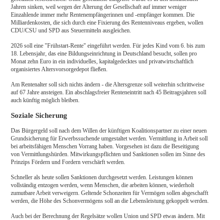
Jahren sinken, weil wegen der Alterung der Gesellschaft auf immer weniger
Einzahlende immer mehr Rentenempfängerinnen und -empfänger kommen. Die
Milliardenkosten, die sich durch eine Fixierung des Rentenniveaus ergeben, wollen
CDU/CSU und SPD aus Steuermitteln ausgleichen.
2026 soll eine "Frühstart-Rente" eingeführt werden. Für jedes Kind vom 6. bis zum
18. Lebensjahr, das eine Bildungseinrichtung in Deutschland besucht, sollen pro
Monat zehn Euro in ein individuelles, kapitalgedecktes und privatwirtschaftlich
organisiertes Altersvorsorgedepot fließen.
Am Rentenalter soll sich nichts ändern - die Altersgrenze soll weiterhin schrittweise
auf 67 Jahre ansteigen. Ein abschlagsfreier Renteneintritt nach 45 Beitragsjahren soll
auch künftig möglich bleiben.
Soziale Sicherung
Das Bürgergeld soll nach dem Willen der künftigen Koalitionspartner zu einer neuen
Grundsicherung für Erwerbssuchende umgestaltet werden. Vermittlung in Arbeit soll
bei arbeitsfähigen Menschen Vorrang haben. Vorgesehen ist dazu die Beseitigung
von Vermittlungshürden. Mitwirkungspflichten und Sanktionen sollen im Sinne des
Prinzips Fördern und Fordern verschärft werden.
Schneller als heute sollen Sanktionen durchgesetzt werden. Leistungen können
vollständig entzogen werden, wenn Menschen, die arbeiten können, wiederholt
zumutbare Arbeit verweigern. Geltende Schonzeiten für Vermögen sollen abgeschafft
werden, die Höhe des Schonvermögens soll an die Lebensleistung gekoppelt werden.
Auch bei der Berechnung der Regelsätze wollen Union und SPD etwas ändern. Mit