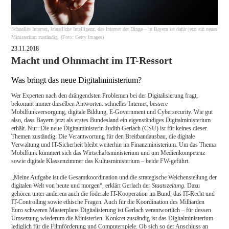
Schnelles Internet, künstliche Intelligenz, das Internet der Dinge – in Bayern ist dafür jetzt ein neues
Ministerium zuständig. (Foto: Getty Images)
23.11.2018
Macht und Ohnmacht im IT-Ressort
Was bringt das neue Digitalministerium?
Wer Experten nach den drängendsten Problemen bei der Digitalisierung fragt,
bekommt immer dieselben Antworten: schnelles Internet, bessere
Mobilfunkversorgung, digitale Bildung, E-Government und Cybersecurity. Wie gut
also, dass Bayern jetzt als erstes Bundesland ein eigenständiges Digitalministerium
erhält. Nur: Die neue Digitalministerin Judith Gerlach (CSU) ist für keines dieser
Themen zuständig. Die Verantwortung für den Breitbandausbau, die digitale
Verwaltung und IT-Sicherheit bleibt weiterhin im Finanzministerium. Um das Thema
Mobilfunk kümmert sich das Wirtschaftsministerium und um Medienkompetenz
sowie digitale Klassenzimmer das Kultusministerium – beide FW-geführt.
„Meine Aufgabe ist die Gesamtkoordination und die strategische Weichenstellung der
digitalen Welt von heute und morgen“, erklärt Gerlach der
Staatszeitung
. Dazu
gehören unter anderem auch die föderale IT-Kooperation im Bund, das IT-Recht und
IT-Controlling sowie ethische Fragen. Auch für die Koordination des Milliarden
Euro schweren Masterplans Digitalisierung ist Gerlach verantwortlich – für dessen
Umsetzung wiederum die Ministerien. Konkret zuständig ist das Digitalministerium
lediglich für die Filmförderung und Computerspiele. Ob sich so der Anschluss an