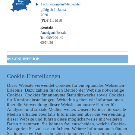
Fachthemenplan/Mediadaten
gültig ab 1. Januar
2026
(PDF 1,5 MB)
Kontakt
Anzeigen@bsz.de
Tel. 089/290142-
65/54/56
BSZ-ONLINESHOP
Kommunales
Taschenbuch
Cookie-Einstellungen
GVBl | Einbanddecke
Diese Website verwendet Cookies für ein optimales Webseiten-
Erlebnis. Dazu zählen für den Betrieb der Website notwendige
Cookies, Cookies für anonyme Statistikzwecke sowie Cookies
für Komforteinstellungen. Weiterhin geben wir Informationen
über die Verwendung dieser Website an unsere Partner für
Analysen und soziale Medien weiter. Unsere Partner für soziale
Medien erhalten ebenfalls Informationen über die Verwendung
dieser Website und führen diese möglicherweise mit weiteren
Daten zusammen. Sie können frei entscheiden, welche Cookie-
Datenschutz
Kategorien Sie zulassen möchten. Weitere Informationen finden
Sie in
unseren Datenschutzbestimmungen.
Unser Impressum.