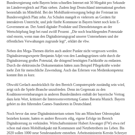
Bundesregierung steht Bayern beim schnellen Internet mit 50 Megabit pro Sekunde
im Ländervergleich auf Platz sieben. Zudem liegt Deutschland international gesehen
bestenfalls im Mittelfeld. Bei der Mobilfunkversorgung belegt der Freistaat im
Bundesvergleich Platz zehn. An Schulen mangelt es vielerorts an Geräten für
interaktiven Unterricht, und jede fünfte Kommune in Bayern bietet noch kein E-
Government an. Der Anteil digitaler Produkte und Dienstleistungen an der
Wertschöpfung liegt bei rund zwölf Prozent. „Die noch brachliegenden Potenziale
sind enorm, wenn man den Digitalisierungsgrad unserer Unternehmen und der
öffentlichen Verwaltungen zugrunde legt“, erklärt die vbw.
Neben den Mega-Themen dürfen auch andere Punkte nicht vergessen werden.
Digitalisierungsexperte Benjamin Adjei von den Landtagsgrünen sieht durch die
Digitalisierung großes Potenzial, die dringend benötigten Fachkräfte zu entlasten.
Durch die elektronische Dokumentation hätten zum Beispiel Pflegekräfte wieder
mehr Zeit für menschliche Zuwendung. Auch das Erlernen von Medienkompetenz
kommt ihm zu kurz.
Obwohl Gerlach ausdrücklich für den Bereich Computerspiele zuständig sein wird,
zeigt sich die Spiele-Branche unzufrieden. Denn im Gegensatz zu den
Koalitionsvereinbarungen in anderen Bundesländern enthält der bayerische Vertrag
dazu kein Wort, kritisiert die Interessensvertretung Games Bavaria Munich. Bayern
gehört zu den führenden Games-Standorten in Deutschland.
Noch bevor das neue Digitalministerium seinen Sitz am Münchner Odeonsplatz
beziehen konnte, hatten es andere Ressorts eilig, eigene Erfolge im Bereich
Digitalisierung zu verkünden. Wirtschaftsminister Hubert Aiwanger (FW) etwa rief
schon mal einen Mobilfunkpakt mit Kommunen und Netzbetreibern ins Leben. Bis
2020 sollen 1000 neue Sendestandorte entstehen. Arbeitsministerin Kerstin Schreyer