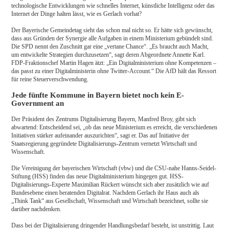
technologische Entwicklungen wie schnelles Internet, künstliche Intelligenz oder das
Internet der Dinge halten lässt, wie es Gerlach vorhat?
Der Bayerische Gemeindetag sieht das schon mal nicht so. Er hätte sich gewünscht,
dass aus Gründen der Synergie alle Aufgaben in einem Ministerium gebündelt sind.
Die SPD nennt den Zuschnitt gar eine „vertane Chance“. „Es braucht auch Macht,
um entwickelte Strategien durchzusetzen“, sagt deren Abgeordnete Annette Karl.
FDP-Fraktionschef Martin Hagen ätzt: „Ein Digitalministerium ohne Kompetenzen –
das passt zu einer Digitalministerin ohne Twitter-Account.“ Die AfD hält das Ressort
für reine Steuerverschwendung.
Jede fünfte Kommune in Bayern bietet noch kein E-
Government an
Der Präsident des Zentrums Digitalisierung Bayern, Manfred Broy, gibt sich
abwartend: Entscheidend sei, „ob das neue Ministerium es erreicht, die verschiedenen
Initiativen stärker aufeinander auszurichten“, sagt er. Das auf Initiative der
Staatsregierung gegründete Digitalisierungs-Zentrum vernetzt Wirtschaft und
Wissenschaft.
Die Vereinigung der bayerischen Wirtschaft (vbw) und die CSU-nahe Hanns-Seidel-
Stiftung (HSS) finden das neue Digitalministerium hingegen gut. HSS-
Digitalisierungs-Experte Maximilian Rückert wünscht sich aber zusätzlich wie auf
Bundesebene einen beratenden Digitalrat. Nachdem Gerlach ihr Haus auch als
„Think Tank“ aus Gesellschaft, Wissenschaft und Wirtschaft bezeichnet, sollte sie
darüber nachdenken.
Dass bei der Digitalisierung dringender Handlungsbedarf besteht, ist unstrittig. Laut