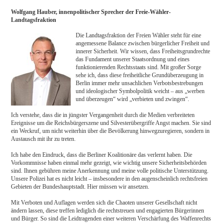
Wolfgang Hauber, innenpolitischer Sprecher der Freie-Wähler-
Landtagsfraktion
Die Landtagsfraktion der Freien Wähler steht für eine
angemessene Balance zwischen bürgerlicher Freiheit und
innerer Sicherheit. Wir wissen, dass Freiheitsgrundrechte
das Fundament unserer Staatsordnung und eines
funktionierenden Rechtsstaats sind. Mit großer Sorge
sehe ich, dass diese freiheitliche Grundüberzeugung in
Berlin immer mehr unsachlichen Verbotsbestrebungen
und ideologischer Symbolpolitik weicht – aus „werben
und überzeugen“ wird „verbieten und zwingen“.
Ich verstehe, dass die in jüngster Vergangenheit durch die Medien verbreiteten
Ereignisse um die Reichsbürgerszene und Silvesterübergriffe Angst machen. Sie sind
ein Weckruf, um nicht weiterhin über die Bevölkerung hinwegzuregieren, sondern in
Austausch mit ihr zu treten.
Ich habe den Eindruck, dass die Berliner Koalitionäre das verlernt haben. Die
Vorkommnisse haben einmal mehr gezeigt, wie wichtig unsere Sicherheitsbehörden
sind. Ihnen gebühren meine Anerkennung und meine volle politische Unterstützung.
Unsere Polizei hat es nicht leicht – insbesondere in den augenscheinlich rechtsfreien
Gebieten der Bundeshauptstadt. Hier müssen wir ansetzen.
Mit Verboten und Auflagen werden sich die Chaoten unserer Gesellschaft nicht
ändern lassen, diese treffen lediglich die rechtstreuen und engagierten Bürgerinnen
und Bürger. So sind die Leidtragenden einer weiteren Verschärfung des Waffenrechts