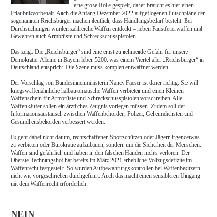
eine große Rolle gespielt, daher braucht es hier einen
Erlaubnisvorbehalt. Auch die Anfang Dezember 2022 aufgeflogenen Putschpläne der
sogenannten Reichsbürger machen deutlich, dass Handlungsbedarf besteht. Bei
Durchsuchungen wurden zahlreiche Waffen entdeckt – neben Faustfeuerwaffen und
Gewehren auch Armbrüste und Schreckschusspistolen.
Das zeigt: Die „Reichsbürger“ sind eine ernst zu nehmende Gefahr für unsere
Demokratie. Alleine in Bayern leben 5200, was einem Viertel aller „Reichsbürger“ in
Deutschland entspricht. Die Szene muss komplett entwaffnet werden.
Der Vorschlag von Bundesinnenministerin Nancy Faeser ist daher richtig. Sie will
kriegswaffenähnliche halbautomatische Waffen verbieten und einen Kleinen
Waffenschein für Armbrüste und Schreckschusspistolen vorschreiben. Alle
Waffenkäufer sollen ein ärztliches Zeugnis vorlegen müssen. Zudem soll der
Informationsaustausch zwischen Waffenbehörden, Polizei, Geheimdiensten und
Gesundheitsbehörden verbessert werden.
Es geht dabei nicht darum, rechtschaffenen Sportschützen oder Jägern irgendetwas
zu verbieten oder Bürokratie aufzubauen, sondern um die Sicherheit der Menschen.
Waffen sind gefährlich und haben in den falschen Händen nichts verloren. Der
Oberste Rechnungshof hat bereits im März 2021 erhebliche Vollzugsdefizite im
Waffenrecht festgestellt. So wurden Aufbewahrungskontrollen bei Waffenbesitzern
nicht wie vorgeschrieben durchgeführt. Auch das macht einen sensibleren Umgang
mit dem Waffenrecht erforderlich.
NEIN