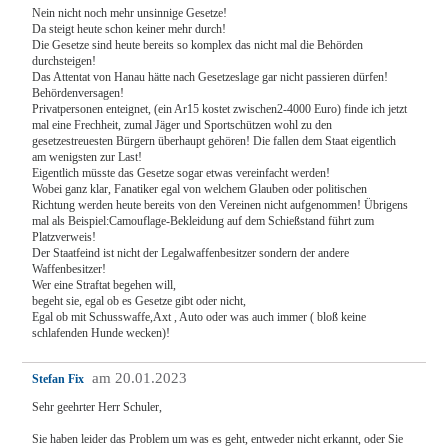
Nein nicht noch mehr unsinnige Gesetze!
Da steigt heute schon keiner mehr durch!
Die Gesetze sind heute bereits so komplex das nicht mal die Behörden
durchsteigen!
Das Attentat von Hanau hätte nach Gesetzeslage gar nicht passieren dürfen!
Behördenversagen!
Privatpersonen enteignet, (ein Ar15 kostet zwischen2-4000 Euro) finde ich jetzt
mal eine Frechheit, zumal Jäger und Sportschützen wohl zu den
gesetzestreuesten Bürgern überhaupt gehören! Die fallen dem Staat eigentlich
am wenigsten zur Last!
Eigentlich müsste das Gesetze sogar etwas vereinfacht werden!
Wobei ganz klar, Fanatiker egal von welchem Glauben oder politischen
Richtung werden heute bereits von den Vereinen nicht aufgenommen! Übrigens
mal als Beispiel:Camouflage-Bekleidung auf dem Schießstand führt zum
Platzverweis!
Der Staatfeind ist nicht der Legalwaffenbesitzer sondern der andere
Waffenbesitzer!
Wer eine Straftat begehen will,
begeht sie, egal ob es Gesetze gibt oder nicht,
Egal ob mit Schusswaffe,Axt , Auto oder was auch immer ( bloß keine
schlafenden Hunde wecken)!
am 20.01.2023
Stefan Fix
Sehr geehrter Herr Schuler,
Sie haben leider das Problem um was es geht, entweder nicht erkannt, oder Sie