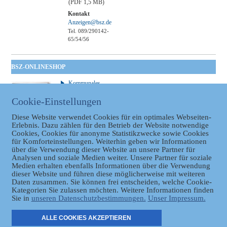
(PDF 1,5 MB)
Kontakt
Anzeigen@bsz.de
Tel. 089/290142-
65/54/56
BSZ-ONLINESHOP
Kommunales
Taschenbuch
Cookie-Einstellungen
GVBl | Einbanddecke
Diese Website verwendet Cookies für ein optimales Webseiten-
Erlebnis. Dazu zählen für den Betrieb der Website notwendige
Cookies, Cookies für anonyme Statistikzwecke sowie Cookies
für Komforteinstellungen. Weiterhin geben wir Informationen
über die Verwendung dieser Website an unsere Partner für
Analysen und soziale Medien weiter. Unsere Partner für soziale
Medien erhalten ebenfalls Informationen über die Verwendung
dieser Website und führen diese möglicherweise mit weiteren
Datenschutz
Daten zusammen. Sie können frei entscheiden, welche Cookie-
Kategorien Sie zulassen möchten. Weitere Informationen finden
Sie in
unseren Datenschutzbestimmungen.
Unser Impressum.
ER
ALLE COOKIES AKZEPTIEREN