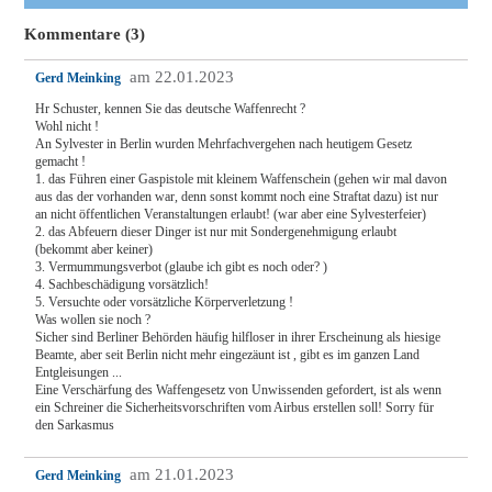
Kommentare (3)
am 22.01.2023
Gerd Meinking
Hr Schuster, kennen Sie das deutsche Waffenrecht ?
Wohl nicht !
An Sylvester in Berlin wurden Mehrfachvergehen nach heutigem Gesetz
gemacht !
1. das Führen einer Gaspistole mit kleinem Waffenschein (gehen wir mal davon
aus das der vorhanden war, denn sonst kommt noch eine Straftat dazu) ist nur
an nicht öffentlichen Veranstaltungen erlaubt! (war aber eine Sylvesterfeier)
2. das Abfeuern dieser Dinger ist nur mit Sondergenehmigung erlaubt
(bekommt aber keiner)
3. Vermummungsverbot (glaube ich gibt es noch oder? )
4. Sachbeschädigung vorsätzlich!
5. Versuchte oder vorsätzliche Körperverletzung !
Was wollen sie noch ?
Sicher sind Berliner Behörden häufig hilfloser in ihrer Erscheinung als hiesige
Beamte, aber seit Berlin nicht mehr eingezäunt ist , gibt es im ganzen Land
Entgleisungen ...
Eine Verschärfung des Waffengesetz von Unwissenden gefordert, ist als wenn
ein Schreiner die Sicherheitsvorschriften vom Airbus erstellen soll! Sorry für
den Sarkasmus
am 21.01.2023
Gerd Meinking