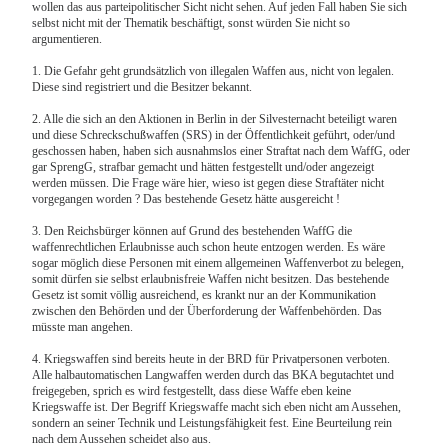
wollen das aus parteipolitischer Sicht nicht sehen. Auf jeden Fall haben Sie sich
selbst nicht mit der Thematik beschäftigt, sonst würden Sie nicht so
argumentieren.
1. Die Gefahr geht grundsätzlich von illegalen Waffen aus, nicht von legalen.
Diese sind registriert und die Besitzer bekannt.
2. Alle die sich an den Aktionen in Berlin in der Silvesternacht beteiligt waren
und diese Schreckschußwaffen (SRS) in der Öffentlichkeit geführt, oder/und
geschossen haben, haben sich ausnahmslos einer Straftat nach dem WaffG, oder
gar SprengG, strafbar gemacht und hätten festgestellt und/oder angezeigt
werden müssen. Die Frage wäre hier, wieso ist gegen diese Straftäter nicht
vorgegangen worden ? Das bestehende Gesetz hätte ausgereicht !
3. Den Reichsbürger können auf Grund des bestehenden WaffG die
waffenrechtlichen Erlaubnisse auch schon heute entzogen werden. Es wäre
sogar möglich diese Personen mit einem allgemeinen Waffenverbot zu belegen,
somit dürfen sie selbst erlaubnisfreie Waffen nicht besitzen. Das bestehende
Gesetz ist somit völlig ausreichend, es krankt nur an der Kommunikation
zwischen den Behörden und der Überforderung der Waffenbehörden. Das
müsste man angehen.
4. Kriegswaffen sind bereits heute in der BRD für Privatpersonen verboten.
Alle halbautomatischen Langwaffen werden durch das BKA begutachtet und
freigegeben, sprich es wird festgestellt, dass diese Waffe eben keine
Kriegswaffe ist. Der Begriff Kriegswaffe macht sich eben nicht am Aussehen,
sondern an seiner Technik und Leistungsfähigkeit fest. Eine Beurteilung rein
nach dem Aussehen scheidet also aus.