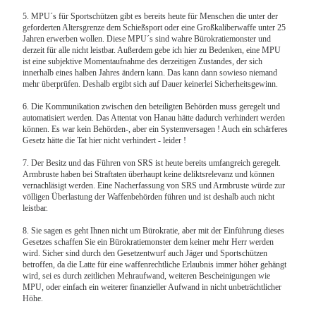
5. MPU´s für Sportschützen gibt es bereits heute für Menschen die unter der
geforderten Altersgrenze dem Schießsport oder eine Großkaliberwaffe unter 25
Jahren erwerben wollen. Diese MPU´s sind wahre Bürokratiemonster und
derzeit für alle nicht leistbar. Außerdem gebe ich hier zu Bedenken, eine MPU
ist eine subjektive Momentaufnahme des derzeitigen Zustandes, der sich
innerhalb eines halben Jahres ändern kann. Das kann dann sowieso niemand
mehr überprüfen. Deshalb ergibt sich auf Dauer keinerlei Sicherheitsgewinn.
6. Die Kommunikation zwischen den beteiligten Behörden muss geregelt und
automatisiert werden. Das Attentat von Hanau hätte dadurch verhindert werden
können. Es war kein Behörden-, aber ein Systemversagen ! Auch ein schärferes
Gesetz hätte die Tat hier nicht verhindert - leider !
7. Der Besitz und das Führen von SRS ist heute bereits umfangreich geregelt.
Armbruste haben bei Straftaten überhaupt keine deliktsrelevanz und können
vernachläsigt werden. Eine Nacherfassung von SRS und Armbruste würde zur
völligen Überlastung der Waffenbehörden führen und ist deshalb auch nicht
leistbar.
8. Sie sagen es geht Ihnen nicht um Bürokratie, aber mit der Einführung dieses
Gesetzes schaffen Sie ein Bürokratiemonster dem keiner mehr Herr werden
wird. Sicher sind durch den Gesetzentwurf auch Jäger und Sportschützen
betroffen, da die Latte für eine waffenrechtliche Erlaubnis immer höher gehängt
wird, sei es durch zeitlichen Mehraufwand, weiteren Bescheinigungen wie
MPU, oder einfach ein weiterer finanzieller Aufwand in nicht unbeträchtlicher
Höhe.