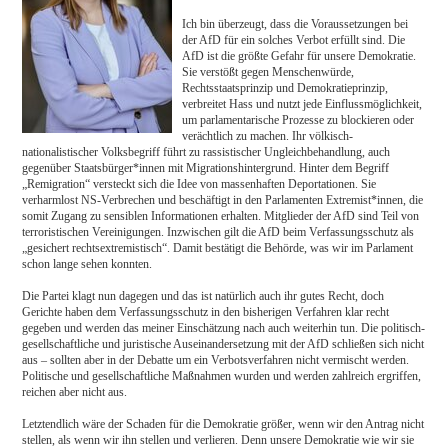
Ich bin überzeugt, dass die Voraussetzungen bei
der AfD für ein solches Verbot erfüllt sind. Die
AfD ist die größte Gefahr für unsere Demokratie.
Sie verstößt gegen Menschenwürde,
Rechtsstaatsprinzip und Demokratieprinzip,
verbreitet Hass und nutzt jede Einflussmöglichkeit,
um parlamentarische Prozesse zu blockieren oder
verächtlich zu machen. Ihr völkisch-
nationalistischer Volksbegriff führt zu rassistischer Ungleichbehandlung, auch
gegenüber Staatsbürger*innen mit Migrationshintergrund. Hinter dem Begriff
„Remigration“ versteckt sich die Idee von massenhaften Deportationen. Sie
verharmlost NS-Verbrechen und beschäftigt in den Parlamenten Extremist*innen, die
somit Zugang zu sensiblen Informationen erhalten. Mitglieder der AfD sind Teil von
terroristischen Vereinigungen. Inzwischen gilt die AfD beim Verfassungsschutz als
„gesichert rechtsextremistisch“. Damit bestätigt die Behörde, was wir im Parlament
schon lange sehen konnten.
Die Partei klagt nun dagegen und das ist natürlich auch ihr gutes Recht, doch
Gerichte haben dem Verfassungsschutz in den bisherigen Verfahren klar recht
gegeben und werden das meiner Einschätzung nach auch weiterhin tun. Die politisch-
gesellschaftliche und juristische Auseinandersetzung mit der AfD schließen sich nicht
aus – sollten aber in der Debatte um ein Verbotsverfahren nicht vermischt werden.
Politische und gesellschaftliche Maßnahmen wurden und werden zahlreich ergriffen,
reichen aber nicht aus.
Letztendlich wäre der Schaden für die Demokratie größer, wenn wir den Antrag nicht
stellen, als wenn wir ihn stellen und verlieren. Denn unsere Demokratie wie wir sie