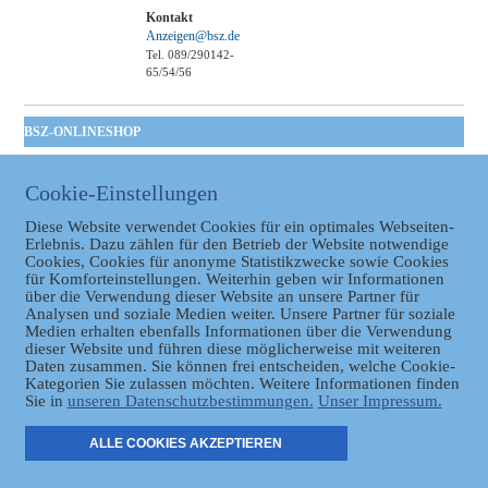
Kontakt
Anzeigen@bsz.de
Tel. 089/290142-
65/54/56
BSZ-ONLINESHOP
Kommunales
Taschenbuch
Cookie-Einstellungen
GVBl | Einbanddecke
Diese Website verwendet Cookies für ein optimales Webseiten-
Erlebnis. Dazu zählen für den Betrieb der Website notwendige
Cookies, Cookies für anonyme Statistikzwecke sowie Cookies
für Komforteinstellungen. Weiterhin geben wir Informationen
über die Verwendung dieser Website an unsere Partner für
Analysen und soziale Medien weiter. Unsere Partner für soziale
Medien erhalten ebenfalls Informationen über die Verwendung
dieser Website und führen diese möglicherweise mit weiteren
Daten zusammen. Sie können frei entscheiden, welche Cookie-
Datenschutz
Kategorien Sie zulassen möchten. Weitere Informationen finden
Sie in
unseren Datenschutzbestimmungen.
Unser Impressum.
ER
ALLE COOKIES AKZEPTIEREN