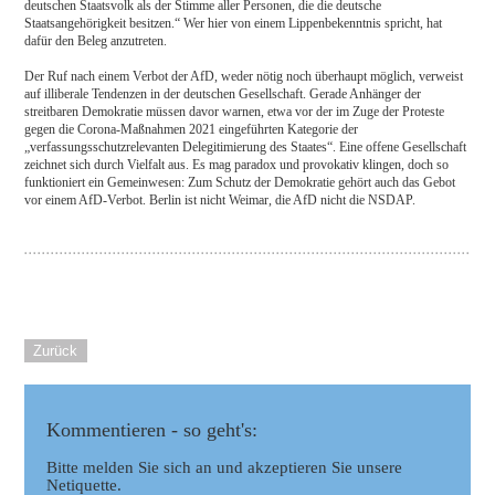
deutschen Staatsvolk als der Stimme aller Personen, die die deutsche
Staatsangehörigkeit besitzen.“ Wer hier von einem Lippenbekenntnis spricht, hat
dafür den Beleg anzutreten.
Der Ruf nach einem Verbot der AfD, weder nötig noch überhaupt möglich, verweist
auf illiberale Tendenzen in der deutschen Gesellschaft. Gerade Anhänger der
streitbaren Demokratie müssen davor warnen, etwa vor der im Zuge der Proteste
gegen die Corona-Maßnahmen 2021 eingeführten Kategorie der
„verfassungsschutzrelevanten Delegitimierung des Staates“. Eine offene Gesellschaft
zeichnet sich durch Vielfalt aus. Es mag paradox und provokativ klingen, doch so
funktioniert ein Gemeinwesen: Zum Schutz der Demokratie gehört auch das Gebot
vor einem AfD-Verbot. Berlin ist nicht Weimar, die AfD nicht die NSDAP.
Zurück
Kommentieren - so geht's:
Bitte melden Sie sich an und akzeptieren Sie unsere
Netiquette.