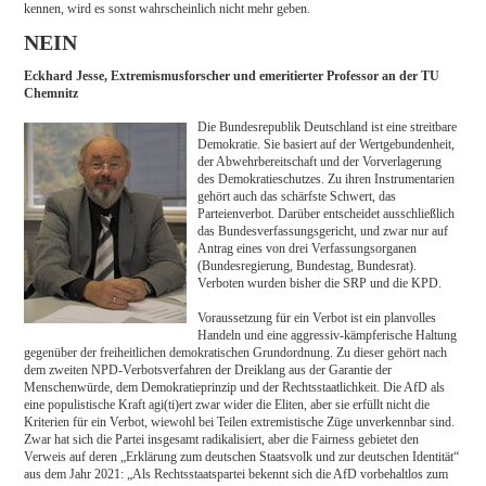
kennen, wird es sonst wahrscheinlich nicht mehr geben.
NEIN
Eckhard Jesse, Extremismusforscher und emeritierter Professor an der TU
Chemnitz
Die Bundesrepublik Deutschland ist eine streitbare
Demokratie. Sie basiert auf der Wertgebundenheit,
der Abwehrbereitschaft und der Vorverlagerung
des Demokratieschutzes. Zu ihren Instrumentarien
gehört auch das schärfste Schwert, das
Parteienverbot. Darüber entscheidet ausschließlich
das Bundesverfassungsgericht, und zwar nur auf
Antrag eines von drei Verfassungsorganen
(Bundesregierung, Bundestag, Bundesrat).
Verboten wurden bisher die SRP und die KPD.
Voraussetzung für ein Verbot ist ein planvolles
Handeln und eine aggressiv-kämpferische Haltung
gegenüber der freiheitlichen demokratischen Grundordnung. Zu dieser gehört nach
dem zweiten NPD-Verbotsverfahren der Dreiklang aus der Garantie der
Menschenwürde, dem Demokratieprinzip und der Rechtsstaatlichkeit. Die AfD als
eine populistische Kraft agi(ti)ert zwar wider die Eliten, aber sie erfüllt nicht die
Kriterien für ein Verbot, wiewohl bei Teilen extremistische Züge unverkennbar sind.
Zwar hat sich die Partei insgesamt radikalisiert, aber die Fairness gebietet den
Verweis auf deren „Erklärung zum deutschen Staatsvolk und zur deutschen Identität“
aus dem Jahr 2021: „Als Rechtsstaatspartei bekennt sich die AfD vorbehaltlos zum