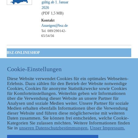
gültig ab 1. Januar
2026
(PDF 1,5 MB)
Kontakt
Anzeigen@bsz.de
Tel. 089/290142-
65/54/56
BSZ-ONLINESHOP
Kommunales
Cookie-Einstellungen
Taschenbuch
GVBl | Einbanddecke
Diese Website verwendet Cookies für ein optimales Webseiten-
Erlebnis. Dazu zählen für den Betrieb der Website notwendige
Cookies, Cookies für anonyme Statistikzwecke sowie Cookies
für Komforteinstellungen. Weiterhin geben wir Informationen
über die Verwendung dieser Website an unsere Partner für
Analysen und soziale Medien weiter. Unsere Partner für soziale
Medien erhalten ebenfalls Informationen über die Verwendung
dieser Website und führen diese möglicherweise mit weiteren
Daten zusammen. Sie können frei entscheiden, welche Cookie-
Datenschutz
Kategorien Sie zulassen möchten. Weitere Informationen finden
Sie in
unseren Datenschutzbestimmungen.
Unser Impressum.