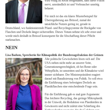
wird völlig zu Recht festgehalten, dass diese Pflicht
nervt, umständlich ist und Verbraucher unnötig
belastet.
Für mich ist das ein klares Musterbeispiel für
Überregulierung aus Brüssel, zumal der
tatsächliche Nutzen gering ist, gerade in
Deutschland, wo funktionierende Pfand- und Recyclingsysteme die Rückgabe von
Flaschen und Deckeln längst sicherstellen. Dieses Votum nehme ich sehr ernst und
werde mich deshalb in Brüssel konsequent für die Abschaffung dieser Pflicht
starkmachen.
NEIN
Lisa Badum, Sprecherin für Klimapolitik der Bundestagsfraktion der Grünen
Alte politische Gewissheiten lösen sich auf: Die
USA stehen nicht mehr an unserer Seite,
Generationengerechtigkeit, ob bei Rente oder
Wehrpflicht, ist umstritten und die Klimakrise wird
immer sichtbarer. Der Ministerpräsident reagiert
darauf mit Banalisierung von Politik. So soll etwa
die Einführung eines befestigten Deckels an
Plastikflaschen eine entscheidende Frage sein.
Für die Einführung gab es mal gute Argumente:
Das leichtere Recycling, das geringe Mikroplastik
in der Umwelt, die Reduktion von Plastikteilen in
Gewässern und nicht zuletzt eine Schärfung des
Verbraucherbewusstseins für die Gefahren von