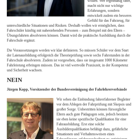
wollen. Wer regelmäßig fährt,
macht nicht nur wichtige
Erfahrungen, sondern
entwickelt zudem ein besseres
Gefühl für das Fahrzeug, für
unterschiedliche Situationen und Risiken. Deshalb wollen wir ermöglichen, dass
Fahrschüler künftig mit nahestehenden Personen – zum Beispiel mit den Eltern –
Übungsfahrten absolvieren können. Damit wird die praktische Ausbildung durch die
Fahrschule ergänzt.
Die Voraussetzungen werden wir klar definieren. So müssen Schüler vor dem Start
der Laienausbildung erfolgreich die Theorieprüfung sowie sechs Fahrstunden in der
Fahrschule absolvieren. Zudem ist vorgesehen, dass sie insgesamt 1000 Kilometer
Fahrleistung erbringen müssen. Das ist viel wertvolle Praxiszeit, in der Kompetenz
und Sicherheit wachsen.
NEIN
Jürgen Kopp, Vorsitzender der Bundesvereinigung der Fahrlehrerverbände
Wir sehen die Einbindung fahrerfahrener Begleiter
vor dem Ablegen der Fahrprüfung mit Skepsis und
großer Sorge. Unbestritten können fürsorgliche
Eltern auch gute Pädagogen sein, jedoch besitzen
sie eben keine spezifische Qualifikation für eine
Fahrausbildung. Erst eine solche
Ausbilderqualifikation befähigt dazu, gefährliche
Situationen und Verhaltensweisen eines
Fahranfängers erfahrungsbedingt zu antizipieren