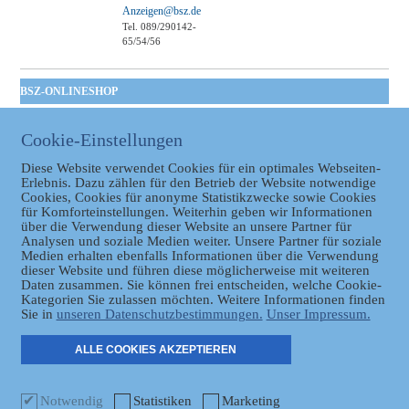
Anzeigen@bsz.de
Tel. 089/290142-
65/54/56
BSZ-ONLINESHOP
Kommunales
Cookie-Einstellungen
Taschenbuch
GVBl | Einbanddecke
Diese Website verwendet Cookies für ein optimales Webseiten-
Erlebnis. Dazu zählen für den Betrieb der Website notwendige
Cookies, Cookies für anonyme Statistikzwecke sowie Cookies
für Komforteinstellungen. Weiterhin geben wir Informationen
über die Verwendung dieser Website an unsere Partner für
Analysen und soziale Medien weiter. Unsere Partner für soziale
Medien erhalten ebenfalls Informationen über die Verwendung
dieser Website und führen diese möglicherweise mit weiteren
Daten zusammen. Sie können frei entscheiden, welche Cookie-
Datenschutz
Kategorien Sie zulassen möchten. Weitere Informationen finden
Sie in
unseren Datenschutzbestimmungen.
Unser Impressum.
ER
ALLE COOKIES AKZEPTIEREN
Notwendig
Statistiken
Marketing