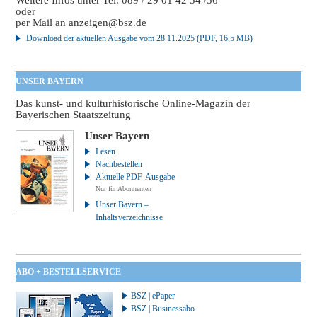
Weitere Infos unter Tel. 089 / 29 01 42 54 /56
oder
per Mail an
anzeigen@bsz.de
Download der aktuellen Ausgabe vom 28.11.2025 (PDF, 16,5 MB)
UNSER BAYERN
Das kunst- und kulturhistorische Online-Magazin der
Bayerischen Staatszeitung
Unser Bayern
Lesen
Nachbestellen
Aktuelle PDF-Ausgabe
Nur für Abonnenten
Unser Bayern –
Inhaltsverzeichnisse
ABO + BESTELLSERVICE
BSZ | ePaper
BSZ | Businessabo