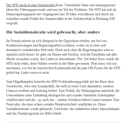
Die SPD steckt in einer historischen
Krise. Unbedachte Sätze und unausgegorene
Ideen des Führungspersonals sind nur ein Teil des Problems. Die SPD hat sich als
Dauerregierungspartei der vergangenen fast 30 Jahre verschlissen und durch nur
scheinbar soziale Politik ihre Stammwähler in der Arbeiterschaft in Richtung AfD
verprellt.
Die Sozialdemokratie wird gebraucht, aber anders
Im Prinzip müsste sie sich dringend in der Opposition erholen, um frei von
Koalitionszwängen und Regierungsarbeit zu klären, wofür sie in einer sich
dramatisch verändernden Welt steht. Doch auch ohne die Regierungslast wäre es
zunächst nicht besser. Es gäbe ein Hauen und Stechen, weil die Parteilinke mit aller
Macht versuchen würde, den Laden zu übernehmen. Nur: Ein linker Kurs würde die
SPD nicht retten, denn Wahlen werden in der Mitte gewonnen. Man muss sich nur
anschauen, wer bei der bayerischen Kommunalwahl die paar OB-Posten für die SPD
geholt hat. Linke waren es nicht.
Statt Flügelkämpfen bräuchte die SPD Problemlösungspolitik auf der Basis ihrer
Grundwerte. Also eine Sozialpolitik, die nicht in erster Linie alimentiert, sondern
Chancen eröffnet und Aufstieg fördert. Eine Politik, die Wohnungsbau ankurbelt, die
Unternehmen unter Einhaltung ökologischer und sozialer Standards Arbeitsplätze
schaffen lässt und die – ja, auch das – starken Schultern höhere Lasten zumutet. Eine
Partei also, die einer echten sozialen Marktwirtschaft verpflichtet ist. Diese
Sozialdemokratie würde gebraucht. Und keine, die realitätsfern labert, klassenkämpft
und das Parteiprogramm zur Bibel erhebt.