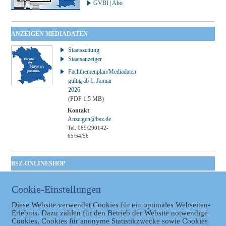
GVBI | Abo
ANZEIGEN MEDIADATEN
Staatszeitung
Staatsanzeiger
Fachthemenplan/Mediadaten
gültig ab 1. Januar
2026
(PDF 1,5 MB)
Kontakt
Anzeigen@bsz.de
Tel. 089/290142-
65/54/56
BSZ-ONLINESHOP
Kommunales
Cookie-Einstellungen
Taschenbuch
GVBl | Einbanddecke
Diese Website verwendet Cookies für ein optimales Webseiten-
Erlebnis. Dazu zählen für den Betrieb der Website notwendige
Cookies, Cookies für anonyme Statistikzwecke sowie Cookies