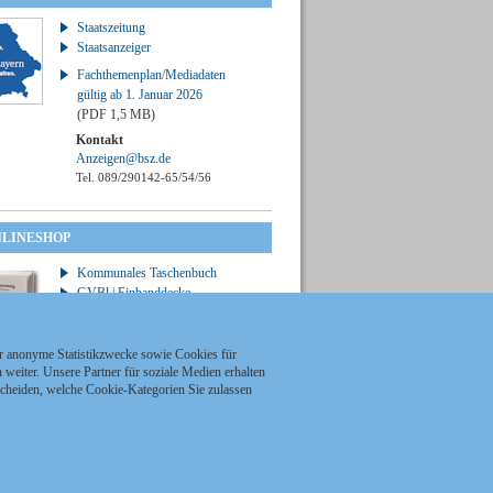
Staatszeitung
Staatsanzeiger
Fachthemenplan/Mediadaten
gültig ab 1. Januar 2026
(PDF 1,5 MB)
Kontakt
Anzeigen@bsz.de
Tel. 089/290142-65/54/56
NLINESHOP
Kommunales Taschenbuch
GVBl | Einbanddecke
ür anonyme Statistikzwecke sowie Cookies für
weiter. Unsere Partner für soziale Medien erhalten
scheiden, welche Cookie-Kategorien Sie zulassen