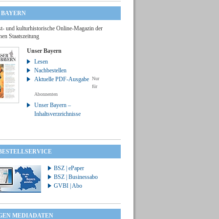
 BAYERN
t- und kulturhistorische Online-Magazin der
hen Staatszeitung
Unser Bayern
Lesen
Nachbestellen
Aktuelle PDF-Ausgabe
Nur
für
Abonnenten
Unser Bayern –
Inhaltsverzeichnisse
 BESTELLSERVICE
BSZ | ePaper
BSZ | Businessabo
GVBI | Abo
GEN MEDIADATEN