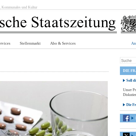
ft, Kommunales und Kultur
rvices
Stellenmarkt
Abo & Services
An
DIE F
Soll d
Unser Pr
Diskutier
Die F