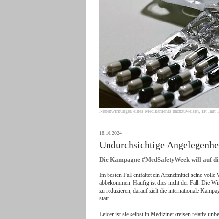
Nebenwirkungen eines Medikaments nachzuweisen, ist laut F
18.10.2024
Undurchsichtige Angelegenhe
Die Kampagne #MedSafetyWeek will auf di
Im besten Fall entfaltet ein Arzneimittel seine vol
abbekommen. Häufig ist dies nicht der Fall. Die Wi
zu reduzieren, darauf zielt die internationale Ka
statt.
Leider ist sie selbst in Medizinerkreisen relativ 