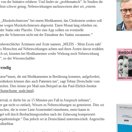
n der Initiative erfahren. Und findet sie „problematisch“. In Studien die
schon schwer genug. Nebenwirkungen nachzuweisen aber sei „extrem
g „Muskelschmerzen“ bei einem Medikament, das Cholesterin senken soll.
tine wegen Muskelschmerzen abgesetzt. Einen Monat lang erhielten sie,
er Statin oder Placebo. Über eine App sollten sie eventuelle
en die Schmerzen nicht mit der Einnahme des Statins zusammen.“'
ve unbestechlicher Ärztinnen und Ärzte namens „MEZIS – Mein Essen zahl’
, dass Menschen auf Nebenwirkungen achten und ihren Ärzten davon erzählen.
lich sei, könnten bei Medikamenten weder Wirkung noch Nebenwirkung
, so der Wissenschaftler.
wendig
eur*innen, die mit Medikamenten in Berührung kommen, aufgefordert,
hekern können dies auch Patienten tun“, sagt Tobias Dreischulte vom
chen. Dies könne per Mail zum Beispiel an das Paul-Ehrlich-Institut
E/home/home_node.html
).
rivial, er dürfte bis zu 15 Minuten pro Fall in Anspruch nehmen“,
iner gar nicht so einfach, Wissen zu Nebenwirkungen zu generieren. Dies sei
schen, die in erster Linie Arzneimittel einnehmen, meist kaum in
el soll durch Beobachtungsstudien nach der Zulassung kompensiert
epidemiologie.“ Das jedoch sei in Deutschland unterentwickelt. Angesichts
llziehbar.