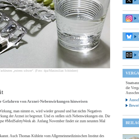
achleuten „extrem schwer“. (Foto: dpa/Maximilian Schönherr)
VERGA
Staatsan
die Verga
it
Ausschre
Aussch
e Gefahren von Arznei-Nebenwirkungen hinweisen
Bewer
le Wirkung, man nimmt es, wird wieder gesund und hat nichts Negatives
rkung der Arznei ist begrenzt. Und es stellen sich Nebenwirkungen ein. Die
mpagne #MedSafetyWeek ab. Anfang November findet sie zum neunten Mal
BEILA
unbekannt. Auch Thomas Kühlein vom Allgemeinmedizinischen Institut des