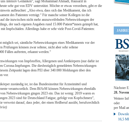
 uns intensiv Gedanken“, sagt Mohammad Ahmadi, Hausarzt in
eute sehr gut von EDV unterstützt. Möchte er etwas verordnen, gibt er die
inweis aufleuchtet: „Also etwa, dass sich das Medikament, das ich
ament des Patienten verträgt.“ Für manche seiner Kollegen ist die
 auf die inzwischen nicht mehr anzuzweifelnden Nebenwirkungen der
ngs, der nach eigenen Angaben rund 15.000 Patient*innen geimpft hat,
“ mit Impfschäden. Allerdings habe er sehr viele Post-Covid-Patienten:
JAHRE
nicht möglich sei, sämtliche Nebenwirkungen eines Medikaments vor der
n Prüfungen können zwar seltene, nicht aber sehr seltene
00 Fällen auftreten, erkannt werden.“
wirkungen von Impfstoffen, Allergenen und Antikörpern (nur dafür ist
 den Corona-Impfungen. Die diesbezüglich gemeldeten Nebenwirkungen
 diesem Zeitpunkt lagen dem PEI über 340.000 Meldungen über den
n vor.
örper zuständig ist, ist das Bundesinstitut für Arzneimittel und
Nächster E
amente verantwortlich. Dem BfArM können Nebenwirkungen ebenfalls
28. Novem
 von Nebenwirkungen gingen 2023 ein. Das ist wenig: 2019 waren es
ngen 2023 sind für Deutschland Fatigue, gefolgt von Kopfschmerz“,
Weitere Inf
e verweist darauf, dass jeder, der einen Heilberuf ausübt, berufsrechtlich
oder
rist)
per Mail a
Downloa
16,5 M