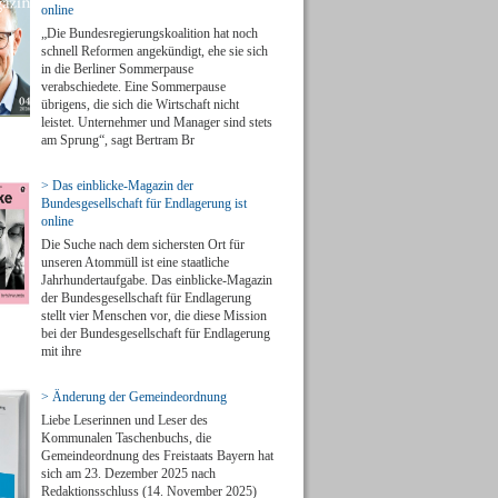
online
„Die Bundesregierungskoalition hat noch
schnell Reformen angekündigt, ehe sie sich
in die Berliner Sommerpause
verabschiedete. Eine Sommerpause
übrigens, die sich die Wirtschaft nicht
leistet. Unternehmer und Manager sind stets
am Sprung“, sagt Bertram Br
> Das einblicke-Magazin der
Bundesgesellschaft für Endlagerung ist
online
Die Suche nach dem sichersten Ort für
unseren Atommüll ist eine staatliche
Jahrhundertaufgabe. Das einblicke-Magazin
der Bundesgesellschaft für Endlagerung
stellt vier Menschen vor, die diese Mission
bei der Bundesgesellschaft für Endlagerung
mit ihre
> Änderung der Gemeindeordnung
Liebe Leserinnen und Leser des
Kommunalen Taschenbuchs, die
Gemeindeordnung des Freistaats Bayern hat
sich am 23. Dezember 2025 nach
Redaktionsschluss (14. November 2025)