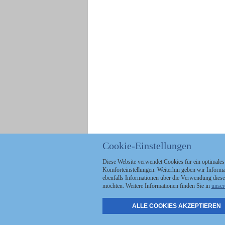
Cookie-Einstellungen
Diese Website verwendet Cookies für ein optimales
Komforteinstellungen. Weiterhin geben wir Informat
ebenfalls Informationen über die Verwendung diese
möchten. Weitere Informationen finden Sie in
unser
ALLE COOKIES AKZEPTIEREN
Politik
Stellenmarkt
A
Kommunales
Abo & Services
A