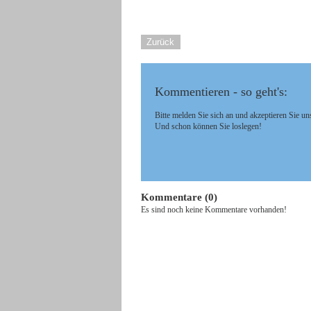
Zurück
Kommentieren - so geht's:
Bitte melden Sie sich an und akzeptieren Sie un
Und schon können Sie loslegen!
Kommentare (0)
Es sind noch keine Kommentare vorhanden!