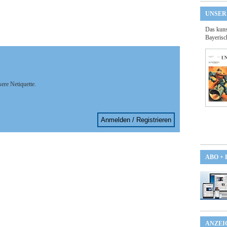
UNSER
Das kuns
Bayerisc
sere Netiquette.
Anmelden / Registrieren
ABO +
ANZEI