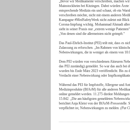
„Bevor wir Medikamente verschreiben, machen wir
Mainstockheim bei Kitzingen. Dabei würden Ärzte h
entsprechende Medizin ein und schaut, ob ein Warnh
verschreiben möchte, nicht mit einem anderen Medik
Kampagne #MedSafetyWeek nicht zuletzt mit Blick
Corona-Impfung wichtig. Mohammad Ahmadi allerdi
sieht in seiner Praxis nur „extrem wenige Patienten
„Von denen sind die allermeisten nicht geimpft.“
Das Paul-Ehrlich-Institut (PEI) teilt mit, dass es 
Zulassung zu erforschen. „Im Rahmen von klinische
Nebenwirkungen, die in weniger als einem von 10.0
Dem PEI würden von verschiedenen Akteuren Neben
das PEI zuständig) gemeldet. So war das auch bei
wurden bis Ende März 2023 veröffentlicht. Bis zu
Verdacht einer Nebenwirkung oder Impfkomplikatio
Während das PEI für Impfstoffe, Allergene und Antik
Medizinprodukte (BfArM) für alle anderen Medik
online gemeldet werden. 11.275 direkte Meldungen
15.842. „Die am häufigsten gemeldeten Nebenwirku
berichtet Anja Kleist von der BfArM-Pressestelle. Si
verpflichtet ist, Nebenwirkungen zu melden.
(Pat Ch