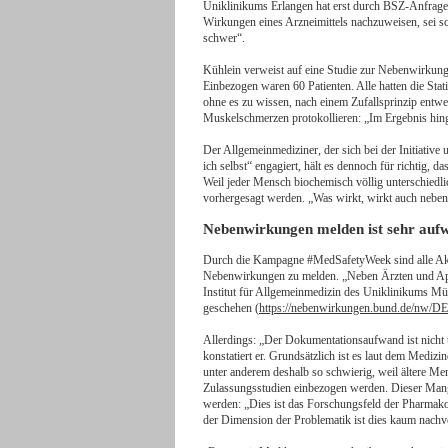
Uniklinikums Erlangen hat erst durch BSZ-Anfrage vo
Wirkungen eines Arzneimittels nachzuweisen, sei 
schwer“.
Kühlein verweist auf eine Studie zur Nebenwirkun
Einbezogen waren 60 Patienten. Alle hatten die Sta
ohne es zu wissen, nach einem Zufallsprinzip entwed
Muskelschmerzen protokollieren: „Im Ergebnis hing
Der Allgemeinmediziner, der sich bei der Initiati
ich selbst“ engagiert, hält es dennoch für richtig
Weil jeder Mensch biochemisch völlig unterschied
vorhergesagt werden. „Was wirkt, wirkt auch neben“
Nebenwirkungen melden ist sehr auf
Durch die Kampagne #MedSafetyWeek sind alle Akt
Nebenwirkungen zu melden. „Neben Ärzten und Apot
Institut für Allgemeinmedizin des Uniklinikums Mün
geschehen (
https://nebenwirkungen.bund.de/nw/D
Allerdings: „Der Dokumentationsaufwand ist nicht t
konstatiert er. Grundsätzlich ist es laut dem Mediz
unter anderem deshalb so schwierig, weil ältere Men
Zulassungsstudien einbezogen werden. Dieser Mang
werden: „Dies ist das Forschungsfeld der Pharmako
der Dimension der Problematik ist dies kaum nachvo