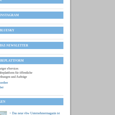
X
INSTAGRAM
BLUESKY
BSZ-NEWSLETTER
BEPLATTFORM
zeiger eServices
beplattform für öffentliche
ibungen und Aufträge
reiber
ber
GEN
> Das neue vbw Unternehmermagazin ist