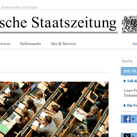
ft, Kommunales und Kultur
rvices
Stellenmarkt
Abo & Services
An
DIE F
Soll d
Unser Pr
Diskutier
Die F