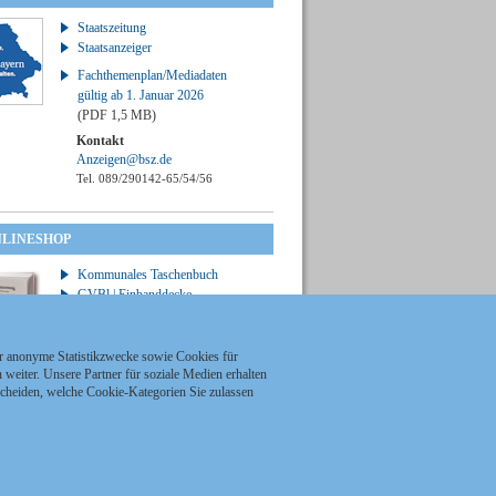
Staatszeitung
Staatsanzeiger
Fachthemenplan/Mediadaten
gültig ab 1. Januar 2026
(PDF 1,5 MB)
Kontakt
Anzeigen@bsz.de
Tel. 089/290142-65/54/56
NLINESHOP
Kommunales Taschenbuch
GVBl | Einbanddecke
ür anonyme Statistikzwecke sowie Cookies für
weiter. Unsere Partner für soziale Medien erhalten
scheiden, welche Cookie-Kategorien Sie zulassen