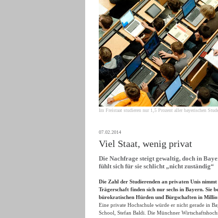
Im Freistaat studieren nur 1,5 Prozent aller bayerischen Stu
07.02.2014
Viel Staat, wenig privat
Die Nachfrage steigt gewaltig, doch in Bay
fühlt sich für sie schlicht „nicht zuständig“
Die Zahl der Studierenden an privaten Unis nimmt
Trägerschaft finden sich nur sechs in Bayern. Sie 
bürokratischen Hürden und Bürgschaften in Million
Eine private Hochschule würde er nicht gerade in B
School, Stefan Baldi. Die Münchner Wirtschaftshoch