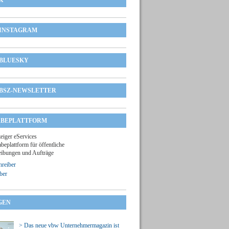
X
INSTAGRAM
BLUESKY
BSZ-NEWSLETTER
BEPLATTFORM
zeiger eServices
beplattform für öffentliche
ibungen und Aufträge
reiber
ber
GEN
> Das neue vbw Unternehmermagazin ist