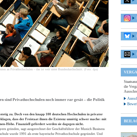
denten an Privathochschulen – das ist weit unter Bundesdurchschnitt. (Foto: dpa)
VERGA
Staatsan
die Verga
Ausschre
Aussch
ern sind Privathochschulen noch immer rar gesät – die Politik
Bewer
 stetig zu. Doch von den knapp 100 deutschen Hochschulen in privater
beklagen, dass der Freistaat ihnen die Existenz unnötig schwer mache: mit
BEILA
en-Höhe. Finanziell gefördert werden sie dagegen nicht.
ayern gründen, sagt ausgerechnet der Geschäftsführer der Munich Business
schule wurde 1991 als erste bayerische Privathochschule gegründet. Und