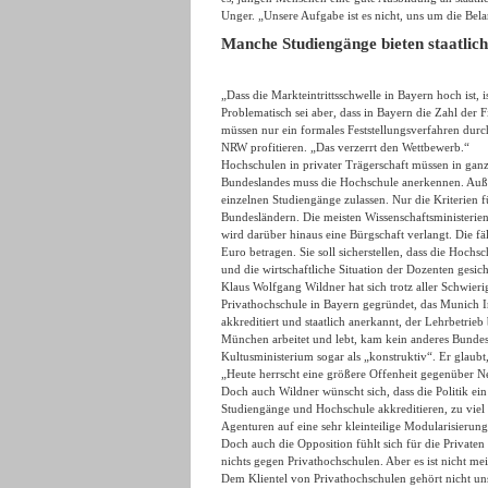
Unger. „Unsere Aufgabe ist es nicht, uns um die Be
Manche Studiengänge bieten staatlich
„Dass die Markteintrittsschwelle in Bayern hoch ist, is
Problematisch sei aber, dass in Bayern die Zahl der
müssen nur ein formales Feststellungsverfahren du
NRW profitieren. „Das verzerrt den Wettbewerb.“
Hochschulen in privater Trägerschaft müssen in gan
Bundeslandes muss die Hochschule anerkennen. Außer
einzelnen Studiengänge zulassen. Nur die Kriterien f
Bundesländern. Die meisten Wissenschaftsministerien h
wird darüber hinaus eine Bürgschaft verlangt. Die f
Euro betragen. Sie soll sicherstellen, dass die Hoc
und die wirtschaftliche Situation der Dozenten gesiche
Klaus Wolfgang Wildner hat sich trotz aller Schwieri
Privathochschule in Bayern gegründet, das Munich I
akkreditiert und staatlich anerkannt, der Lehrbetri
München arbeitet und lebt, kam kein anderes Bundes
Kultusministerium sogar als „konstruktiv“. Er glaubt
„Heute herrscht eine größere Offenheit gegenüber Neu
Doch auch Wildner wünscht sich, dass die Politik ein
Studiengänge und Hochschule akkreditieren, zu viel
Agenturen auf eine sehr kleinteilige Modularisierung
Doch auch die Opposition fühlt sich für die Private
nichts gegen Privathochschulen. Aber es ist nicht 
Dem Klientel von Privathochschulen gehört nicht unse