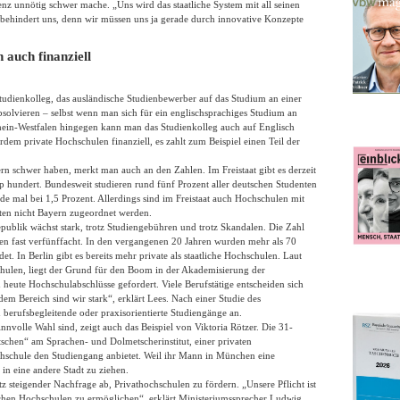
stenz unnötig schwer mache. „Uns wird das staatliche System mit all seinen
 behindert uns, denn wir müssen uns ja gerade durch innovative Konzepte
auch finanziell
Studienkolleg, das ausländische Studienbewerber auf das Studium an einer
bsolvieren – selbst wenn man sich für ein englischsprachiges Studium an
rhein-Westfalen hingegen kann man das Studienkolleg auch auf Englisch
rdem private Hochschulen finanziell, es zahlt zum Beispiel einen Teil der
ern schwer haben, merkt man auch an den Zahlen. Im Freistaat gibt es derzeit
pp hundert. Bundesweit studieren rund fünf Prozent aller deutschen Studenten
ade mal bei 1,5 Prozent. Allerdings sind im Freistaat auch Hochschulen mit
nten nicht Bayern zugeordnet werden.
ublik wächst stark, trotz Studiengebühren und trotz Skandalen. Die Zahl
ren fast verfünffacht. In den vergangenen 20 Jahren wurden mehr als 70
t. In Berlin gibt es bereits mehr private als staatliche Hochschulen. Laut
chulen, liegt der Grund für den Boom in der Akademisierung der
 heute Hochschulabschlüsse gefordert. Viele Berufstätige entscheiden sich
em Bereich sind wir stark“, erklärt Lees. Nach einer Studie des
 berufsbegleitende oder praxisorientierte Studiengänge an.
nvolle Wahl sind, zeigt auch das Beispiel von Viktoria Rötzer. Die 31-
schen“ am Sprachen- und Dolmetscherinstitut, einer privaten
hschule den Studiengang anbietet. Weil ihr Mann in München eine
 in eine andere Stadt zu ziehen.
tz steigender Nachfrage ab, Privathochschulen zu fördern. „Unsere Pflicht ist
ichen Hochschulen zu ermöglichen“, erklärt Ministeriumssprecher Ludwig