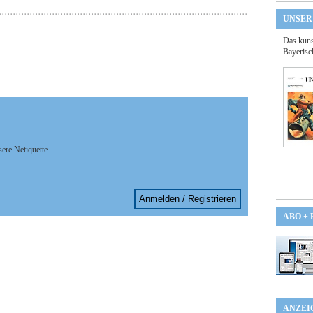
UNSER
Das kuns
Bayerisc
sere Netiquette.
Anmelden / Registrieren
ABO +
ANZEI