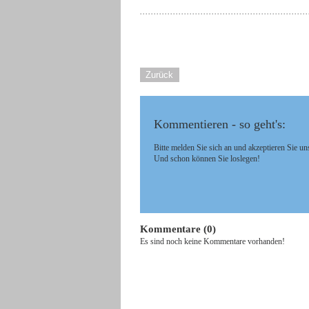
Zurück
Kommentieren - so geht's:
Bitte melden Sie sich an und akzeptieren Sie un
Und schon können Sie loslegen!
Kommentare (0)
Es sind noch keine Kommentare vorhanden!