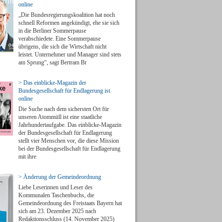
online
„Die Bundesregierungskoalition hat noch
schnell Reformen angekündigt, ehe sie sich
in die Berliner Sommerpause
verabschiedete. Eine Sommerpause
übrigens, die sich die Wirtschaft nicht
leistet. Unternehmer und Manager sind stets
am Sprung“, sagt Bertram Br
> Das einblicke-Magazin der
Bundesgesellschaft für Endlagerung ist
online
Die Suche nach dem sichersten Ort für
unseren Atommüll ist eine staatliche
Jahrhundertaufgabe. Das einblicke-Magazin
der Bundesgesellschaft für Endlagerung
stellt vier Menschen vor, die diese Mission
bei der Bundesgesellschaft für Endlagerung
mit ihre
> Änderung der Gemeindeordnung
Liebe Leserinnen und Leser des
Kommunalen Taschenbuchs, die
Gemeindeordnung des Freistaats Bayern hat
sich am 23. Dezember 2025 nach
Redaktionsschluss (14. November 2025)