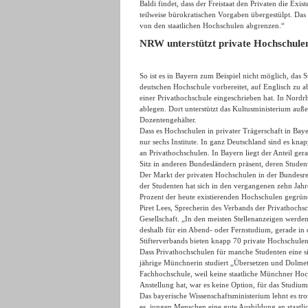
Baldi findet, dass der Freistaat den Privaten die Exi
teilweise bürokratischen Vorgaben übergestülpt. Das
von den staatlichen Hochschulen abgrenzen.“
NRW unterstützt private Hochschulen 
So ist es in Bayern zum Beispiel nicht möglich, das 
deutschen Hochschule vorbereitet, auf Englisch zu a
einer Privathochschule eingeschrieben hat. In Nord
ablegen. Dort unterstützt das Kultusministerium auße
Dozentengehälter.
Dass es Hochschulen in privater Trägerschaft in Bay
nur sechs Institute. In ganz Deutschland sind es kna
an Privathochschulen. In Bayern liegt der Anteil ger
Sitz in anderen Bundesländern präsent, deren Stude
Der Markt der privaten Hochschulen in der Bundesrep
der Studenten hat sich in den vergangenen zehn Jah
Prozent der heute existierenden Hochschulen gegründe
Piret Lees, Sprecherin des Verbands der Privathochs
Gesellschaft. „In den meisten Stellenanzeigen werden
deshalb für ein Abend- oder Fernstudium, gerade in d
Stifterverbands bieten knapp 70 private Hochschulen
Dass Privathochschulen für manche Studenten eine sin
jährige Münchnerin studiert „Übersetzen und Dolmet
Fachhochschule, weil keine staatliche Münchner Hoc
Anstellung hat, war es keine Option, für das Studium
Das bayerische Wissenschaftsministerium lehnt es tro
es, jungen Menschen eine gute Ausbildung an staatl