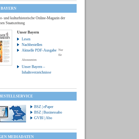
 BAYERN
t- und kulturhistorische Online-Magazin der
hen Staatszeitung
Unser Bayern
Lesen
Nachbestellen
Aktuelle PDF-Ausgabe
Nur
für
Abonnenten
Unser Bayern –
Inhaltsverzeichnisse
 BESTELLSERVICE
BSZ | ePaper
BSZ | Businessabo
GVBI | Abo
GEN MEDIADATEN