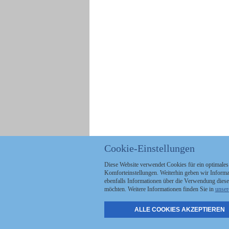
Cookie-Einstellungen
Diese Website verwendet Cookies für ein optimales
Komforteinstellungen. Weiterhin geben wir Informat
ebenfalls Informationen über die Verwendung diese
möchten. Weitere Informationen finden Sie in
unser
ALLE COOKIES AKZEPTIEREN
Politik
Stellenmarkt
A
Kommunales
Abo & Services
A