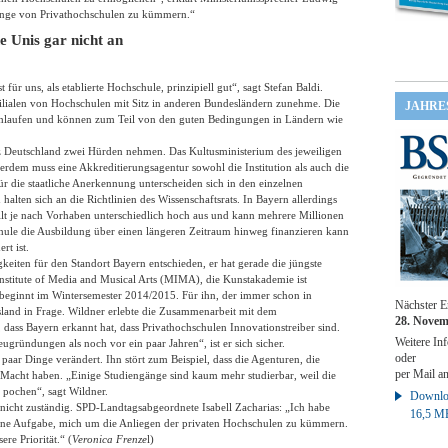
lange von Privathochschulen zu kümmern.“
e Unis gar nicht an
t für uns, als etablierte Hochschule, prinzipiell gut“, sagt Stefan Baldi.
 Filialen von Hochschulen mit Sitz in anderen Bundesländern zunehme. Die
JAHRE
rchlaufen und können zum Teil von den guten Bedingungen in Ländern wie
z Deutschland zwei Hürden nehmen. Das Kultusministerium des jeweiligen
dem muss eine Akkreditierungsagentur sowohl die Institution als auch die
ür die staatliche Anerkennung unterscheiden sich in den einzelnen
alten sich an die Richtlinien des Wissenschaftsrats. In Bayern allerdings
ällt je nach Vorhaben unterschiedlich hoch aus und kann mehrere Millionen
hschule die Ausbildung über einen längeren Zeitraum hinweg finanzieren kann
rt ist.
gkeiten für den Standort Bayern entschieden, er hat gerade die jüngste
nstitute of Media and Musical Arts (MIMA), die Kunstakademie ist
eb beginnt im Wintersemester 2014/2015. Für ihn, der immer schon in
Nächster E
land in Frage. Wildner erlebte die Zusammenarbeit mit dem
28. Novem
, dass Bayern erkannt hat, dass Privathochschulen Innovationstreiber sind.
Weitere Inf
gründungen als noch vor ein paar Jahren“, ist er sich sicher.
oder
 paar Dinge verändert. Ihn stört zum Beispiel, dass die Agenturen, die
per Mail a
 Macht haben. „Einige Studiengänge sind kaum mehr studierbar, weil die
 pochen“, sagt Wildner.
Downloa
n nicht zuständig. SPD-Landtagsabgeordnete Isabell Zacharias: „Ich habe
16,5 M
meine Aufgabe, mich um die Anliegen der privaten Hochschulen zu kümmern.
re Priorität.“ (
Veronica Frenze
l)